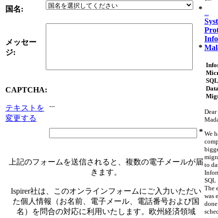
国名:
*
...
Sys
Pro
Inf
メッセー
Mal
*
ジ:
Info
Micr
SQL
Dat
CAPTCHA:
Mig
...
テキストを
Dear 
変更する
Mad
*
We h
comp
bigg
migr
上記のフォームを送信されると、複数の電子メールが届
to da
きます。
Info
SQL 
The 
Ispirer社は、このオンラインフォームにご入力いただい
was e
た個人情報（お名前、電子メール、電話番号および国
done
名）を問合の対応に利用いたします。欧州経済領域
sche