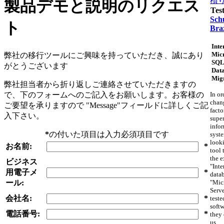
積
製品デモと説明のリクエス
Tes
Schu
ト
Braz
Inte
Micr
弊社の移行ツールにご興味を持っていただき、誠にあり
SQL
がとうございます
Dat
Mig
弊社担当者から折り返しご連絡させていただきますの
で、下のフォームへのご記入をお願いします。お客様の
In or
chan
ご要望を承りますので "Message"フィールドに詳しくご記
facto
入下さい。
supe
info
*
の付いた項目は入力必須項目です
syst
looki
お名前:
*
tool 
the e
ビジネス
"Inte
用電子メ
*
datab
ール:
"Mic
Serv
会社名:
*
teste
softw
電話番号:
*
they 
us.