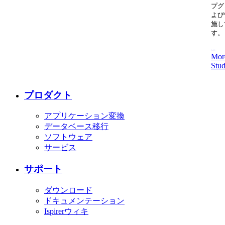
プグ
よび
施し
す。
...
Mor
Stud
プロダクト
アプリケーション変換
データベース移行
ソフトウェア
サービス
サポート
ダウンロード
ドキュメンテーション
Ispirerウィキ