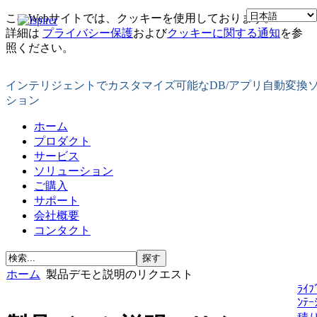
このWebサイトでは、クッキーを使用しております。
詳細は
プライバシー保護
および
クッキーに関する通知
を参
照ください。
インテリジェントでカスタマイズ可能なDB/アプリ自動変換
ション
ホーム
プロダクト
サービス
ソリューション
ご購入
サポート
会社概要
コンタクト
ホーム
製品デモと説明のリクエスト
ﾗｲﾌ
ﾝﾃｰ