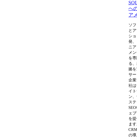
SQL
へ
ア
ソフ
とア
ショ
発、
ニア
メン
を専
る、
拠を
サー
企業
社は
イト
ン、
ステ
SE
ェブ
を提
ます
CR
の導