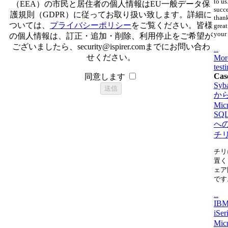
to us
（EEA）の市民と居住者の個人情報はEU一般データ保
succ
護規則（GDPR）に従ってお取り扱い致します。詳細に
thank
ついては、
プライバシーポリシー
をご覧ください。皆様
great
your 
の個人情報は、訂正・追加・削除、利用停止をご希望が
ございましたら、
security@ispirer.com
までにお問い合わ
...
せください。
Mor
test
Cas
同意します
Syb
か
Micr
SQL
へ
チ
チリ
置く
ェア
です
...
IBM
iSe
Micr