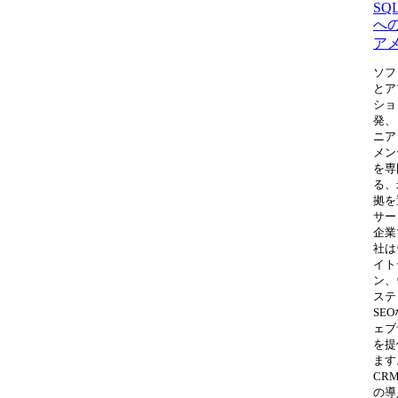
SQL
へ
ア
ソフ
とア
ショ
発、
ニア
メン
を専
る、
拠を
サー
企業
社は
イト
ン、
ステ
SE
ェブ
を提
ます
CR
の導