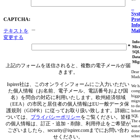
...
Sys
Pro
CAPTCHA:
Inf
...
Mal
テキストを
変更する
Info
*
Micr
SQL
Dat
Mig
上記のフォームを送信されると、複数の電子メールが届
きます。
Dear 
Mad
Ispirer社は、このオンラインフォームにご入力いただい
We h
た個人情報（お名前、電子メール、電話番号および国
comp
bigg
名）を問合の対応に利用いたします。欧州経済領域
migr
（EEA）の市民と居住者の個人情報はEU一般データ保
to da
護規則（GDPR）に従ってお取り扱い致します。詳細に
Info
SQL 
ついては、
プライバシーポリシー
をご覧ください。皆様
The 
の個人情報は、訂正・追加・削除、利用停止をご希望が
was e
ございましたら、
security@ispirer.com
までにお問い合わ
done
sche
せください。