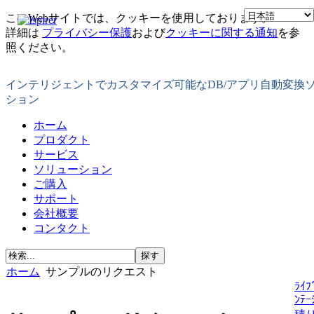
このWebサイトでは、クッキーを使用しております。
詳細は
プライバシー保護
および
クッキーに関する通知
を参
照ください。
インテリジェントでカスタマイズ可能なDB/アプリ自動変換
ション
ホーム
プロダクト
サービス
ソリューション
ご購入
サポート
会社概要
コンタクト
ホーム
サンプルのリクエスト
ﾗｲﾌ
ﾝﾃｰ