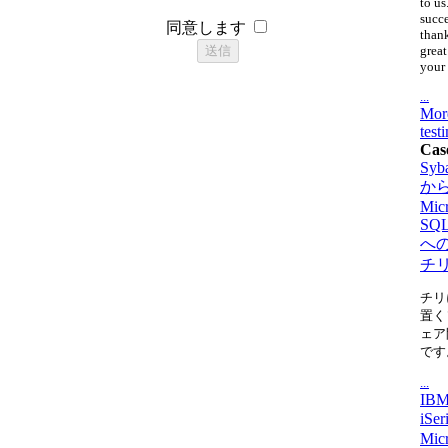
to us
succ
同意します
thank
great
your 
...
Mor
test
Cas
Syb
か
Micr
SQL
へ
チ
チリ
置く
ェア
です
...
IBM
iSe
Micr