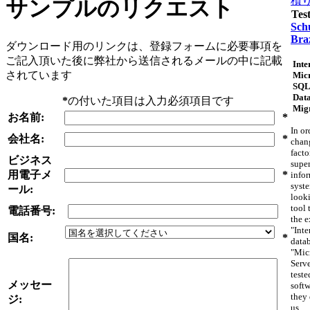
積
サンプルのリクエスト
Tes
Schu
Braz
ダウンロード用のリンクは、登録フォームに必要事項を
ご記入頂いた後に弊社から送信されるメールの中に記載
Inte
されています
Micr
SQL
Dat
*
の付いた項目は入力必須項目です
Mig
お名前:
*
In or
会社名:
*
chan
facto
ビジネス
supe
用電子メ
*
info
syst
ール:
looki
tool 
電話番号:
the e
"Inte
国名:
*
datab
"Mic
Serv
teste
メッセー
softw
they 
ジ:
us.