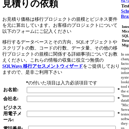
積
見積りの依頼
Tes
Schu
Braz
お見積り価格は移行プロジェクトの規模とビジネス要件
を元に算出しています。お客様のプロジェクトについて
Inte
以下のフォームにご記入ください
Micr
SQL
Dat
移行するデータベースとその方向、SQLオブジェクトや
Mig
スクリプトの数、コードの行数、データ量、その他の移
行プロジェクトの規模に関係する詳細事項についてお教
In or
chan
えください。これらの情報の収集に役立つ無償の
facto
SQLWays 移行アセスメントウィザード
をご提供しており
supe
ますので、是非ご利用下さい
info
syst
looki
*
の付いた項目は入力必須項目です
tool 
お名前:
*
the e
"Inte
会社名:
*
datab
"Mic
ビジネス
Serv
用電子メ
*
teste
softw
ール:
they 
us.
電話番号: