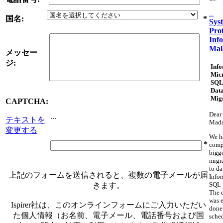
...
国名:
*
Sys
Pro
Inf
Mal
メッセー
ジ:
Info
Micr
SQL
Dat
Mig
CAPTCHA:
Dear 
...
テキストを
Mad
変更する
We h
*
comp
bigg
migr
to da
上記のフォームを送信されると、複数の電子メールが届
Info
SQL 
きます。
The 
was e
Ispirer社は、このオンラインフォームにご入力いただい
done
た個人情報（お名前、電子メール、電話番号および国
sche