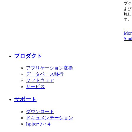
プグ
よび
施し
す。
...
Mor
Stud
プロダクト
アプリケーション変換
データベース移行
ソフトウェア
サービス
サポート
ダウンロード
ドキュメンテーション
Ispirerウィキ