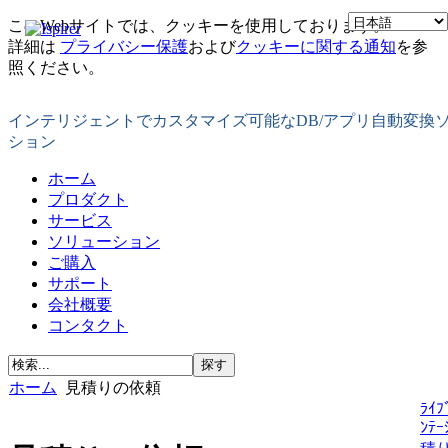
このWebサイトでは、クッキーを使用しております。
詳細は
プライバシー保護
および
クッキーに関する通知
を参
照ください。
インテリジェントでカスタマイズ可能なDB/アプリ自動変換
ション
ホーム
プロダクト
サービス
ソリューション
ご購入
サポート
会社概要
コンタクト
ホーム
見積りの依頼
ﾗｲﾌ
ﾝﾃｰ