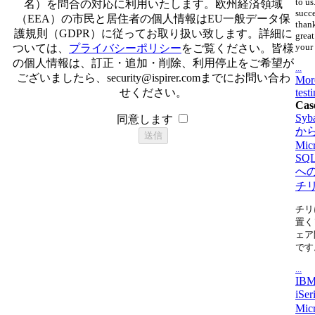
to us
名）を問合の対応に利用いたします。欧州経済領域
succ
（EEA）の市民と居住者の個人情報はEU一般データ保
thank
護規則（GDPR）に従ってお取り扱い致します。詳細に
great
your 
ついては、
プライバシーポリシー
をご覧ください。皆様
の個人情報は、訂正・追加・削除、利用停止をご希望が
...
ございましたら、
security@ispirer.com
までにお問い合わ
Mor
せください。
test
Cas
Syb
同意します
か
Micr
SQL
へ
チ
チリ
置く
ェア
です
...
IBM
iSe
Micr