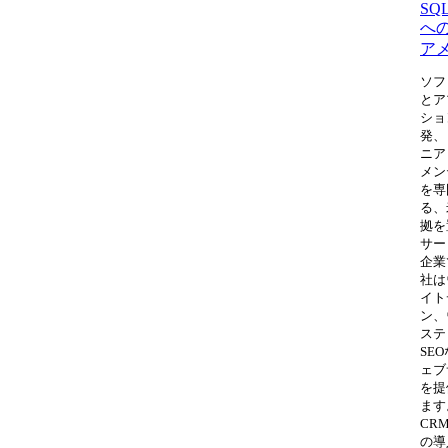
SQL
へ
ア
ソフ
とア
ショ
発、
ニア
メン
を専
る、
拠を
サー
企業
社は
イト
ン、
ステ
SE
ェブ
を提
ます
CR
の導