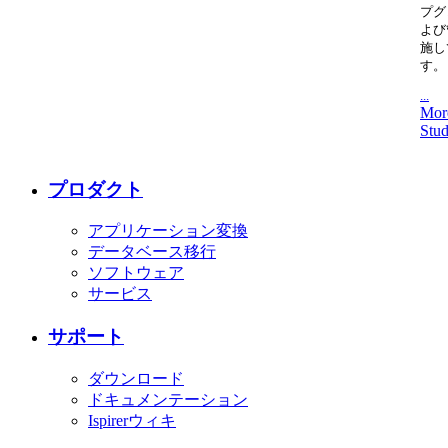
プグ
よび
施し
す。
...
Mor
Stud
プロダクト
アプリケーション変換
データベース移行
ソフトウェア
サービス
サポート
ダウンロード
ドキュメンテーション
Ispirerウィキ