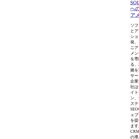
SQL
へ
ア
ソフ
とア
ショ
発、
ニア
メン
を専
る、
拠を
サー
企業
社は
イト
ン、
ステ
SE
ェブ
を提
ます
CR
の導