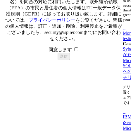
to us
名）を問合の対応に利用いたします。欧州経済領域
succ
（EEA）の市民と居住者の個人情報はEU一般データ保
thank
護規則（GDPR）に従ってお取り扱い致します。詳細に
great
your 
ついては、
プライバシーポリシー
をご覧ください。皆様
の個人情報は、訂正・追加・削除、利用停止をご希望が
...
ございましたら、
security@ispirer.com
までにお問い合わ
Mor
せください。
test
Cas
Syb
同意します
か
Micr
SQL
へ
チ
チリ
置く
ェア
です
...
IBM
iSe
Micr