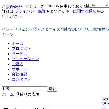
このWebサイトでは、クッキーを使用しております。
詳細は
プライバシー保護
および
クッキーに関する通知
を参
照ください。
インテリジェントでカスタマイズ可能なDB/アプリ自動変換
ション
ホーム
プロダクト
サービス
ソリューション
ご購入
サポート
会社概要
コンタクト
ホーム
見積りの依頼
ﾗｲﾌ
ﾝﾃｰ