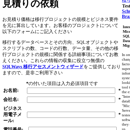
積
見積りの依頼
Tes
Schu
Braz
お見積り価格は移行プロジェクトの規模とビジネス要件
を元に算出しています。お客様のプロジェクトについて
Inte
以下のフォームにご記入ください
Micr
SQL
Dat
移行するデータベースとその方向、SQLオブジェクトや
Mig
スクリプトの数、コードの行数、データ量、その他の移
行プロジェクトの規模に関係する詳細事項についてお教
In or
chan
えください。これらの情報の収集に役立つ無償の
facto
SQLWays 移行アセスメントウィザード
をご提供しており
supe
ますので、是非ご利用下さい
info
syst
looki
*
の付いた項目は入力必須項目です
tool 
お名前:
*
the e
"Inte
会社名:
*
datab
"Mic
ビジネス
Serv
用電子メ
*
teste
softw
ール:
they 
us.
電話番号: