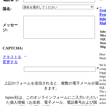
...
国名:
*
Sys
Pro
Inf
Mal
メッセー
ジ:
Info
Micr
SQL
Dat
Mig
CAPTCHA:
Dear 
...
テキストを
Mad
変更する
We h
*
comp
bigg
migr
to da
上記のフォームを送信されると、複数の電子メールが届
Info
SQL 
きます。
The 
was e
Ispirer社は、このオンラインフォームにご入力いただい
done
た個人情報（お名前、電子メール、電話番号および国
sche