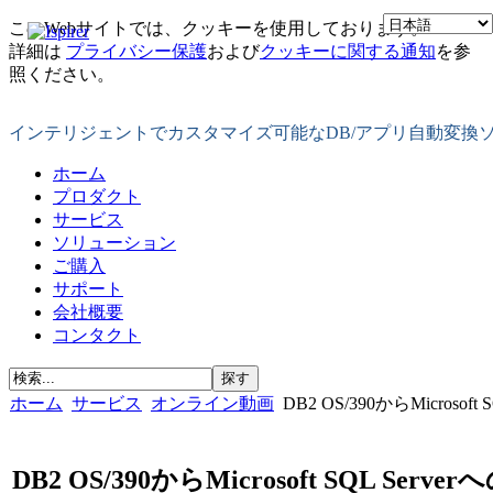
このWebサイトでは、クッキーを使用しております。
詳細は
プライバシー保護
および
クッキーに関する通知
を参
照ください。
インテリジェントでカスタマイズ可能なDB/アプリ自動変換
ホーム
プロダクト
サービス
ソリューション
ご購入
サポート
会社概要
コンタクト
ホーム
サービス
オンライン動画
DB2 OS/390からMicro
DB2 OS/390からMicrosoft SQL Serve