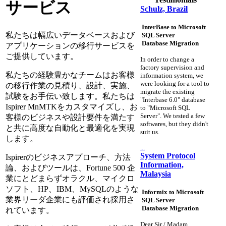
サービス
Schulz, Brazil
InterBase to Microsoft
私たちは幅広いデータベースおよび
SQL Server
Database Migration
アプリケーションの移行サービスを
ご提供しています。
In order to change a
factory supervision and
私たちの経験豊かなチームはお客様
information system, we
were looking for a tool to
の移行作業の見積り、設計、実施、
migrate the existing
試験をお手伝い致します。私たちは
"Interbase 6.0" database
Ispirer MnMTKをカスタマイズし、お
to "Microsoft SQL
Server". We tested a few
客様のビジネスや設計要件を満たす
softwares, but they didn't
と共に高度な自動化と最適化を実現
suit us.
します。
...
System Protocol
Ispirerのビジネスアプローチ、方法
Information,
論、およびツールは、Fortune 500 企
Malaysia
業にとどまらずオラクル、マイクロ
ソフト、HP、IBM、MySQLのような
Informix to Microsoft
業界リーダ企業にも評価され採用さ
SQL Server
Database Migration
れています。
Dear Sir / Madam,