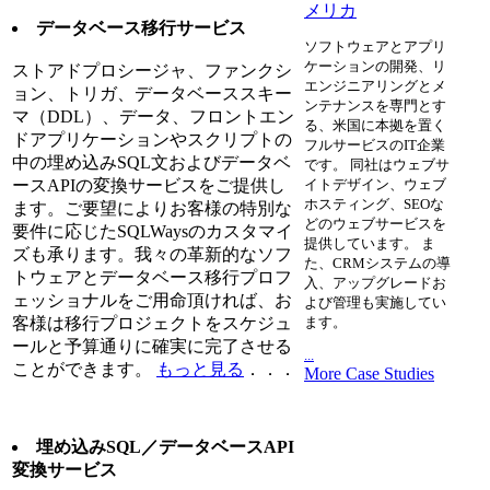
メリカ
データベース移行サービス
ソフトウェアとアプリ
ケーションの開発、リ
ストアドプロシージャ、ファンクシ
エンジニアリングとメ
ョン、トリガ、データベーススキー
ンテナンスを専門とす
マ（DDL）、データ、フロントエン
る、米国に本拠を置く
ドアプリケーションやスクリプトの
フルサービスのIT企業
中の埋め込みSQL文およびデータベ
です。 同社はウェブサ
ースAPIの変換サービスをご提供し
イトデザイン、ウェブ
ホスティング、SEOな
ます。ご要望によりお客様の特別な
どのウェブサービスを
要件に応じたSQLWaysのカスタマイ
提供しています。 ま
ズも承ります。我々の革新的なソフ
た、CRMシステムの導
トウェアとデータベース移行プロフ
入、アップグレードお
ェッショナルをご用命頂ければ、お
よび管理も実施してい
客様は移行プロジェクトをスケジュ
ます。
ールと予算通りに確実に完了させる
...
ことができます。
もっと見る
．．．
More Case Studies
埋め込みSQL／データベースAPI
変換サービス