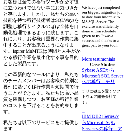
お客様は全ての移行ツールが必ず役
に立つわけではない事にお気づきか
We have just completed
our biggest migration job
と存じます。しかし、私たちの高い
to date from Informix to
技能を持つ移行技術者はSQLWaysを
MS SQL Server. The
調整し移行サイクルのほぼ全体を自
exercise was efficiently
done within schedule
動化処理できるように致します。こ
given to us. It was a
れにより、お客様は重要な作業に集
success and thanks to a
中することが出来るようになりま
great part to your tool.
す。Ispirer MnMTKは時間と人手がか
...
かる移行作業を最小化する事を目的
More testimonials
とした製品です。
Case Studies
Sybase ASEから
この革新的なツールにより、私たち
Microsoft SQL Server
のチームメンバーはお客様の特別な
への移行、チリ
要件に基づく移行作業を短期間で行
チリに拠点を置くソフ
うことができます。私たちは高い品
トウェア開発会社で
質を確保しつつ、お客様の移行作業
す。
のコストを下げることをお約束しま
...
す。
IBM DB2 iSeriesか
らMicrosoft SQL
私たちは以下のサービスをご提供し
Serverへの移行、ア
ます：