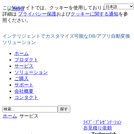
このWebサイトでは、クッキーを使用しております。
詳細は
プライバシー保護
および
クッキーに関する通知
を参
照ください。
インテリジェントでカスタマイズ可能なDB/アプリ自動変換
ソリューション
ホーム
プロダクト
サービス
ソリューション
ご購入
サポート
会社概要
コンタクト
ホーム
サービス
ﾗｲﾌﾞ･ﾌﾟﾚｾﾞﾝﾃｰｼｮﾝ
お見積り依頼
Testimonials