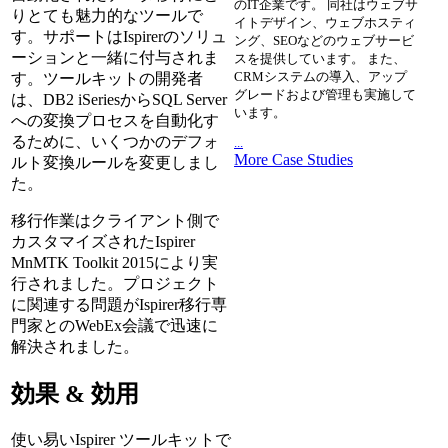
のIT企業です。 同社はウェブサ
りとても魅力的なツールで
イトデザイン、ウェブホスティ
す。サポートはIspirerのソリュ
ング、SEOなどのウェブサービ
ーションと一緒に付与されま
スを提供しています。 また、
CRMシステムの導入、アップ
す。ツールキットの開発者
グレードおよび管理も実施して
は、DB2 iSeriesからSQL Server
います。
への変換プロセスを自動化す
るために、いくつかのデフォ
...
More Case Studies
ルト変換ルールを変更しまし
た。
移行作業はクライアント側で
カスタマイズされたIspirer
MnMTK Toolkit 2015により実
行されました。プロジェクト
に関連する問題がIspirer移行専
門家とのWebEx会議で迅速に
解決されました。
効果 & 効用
使い易いIspirer ツールキットで