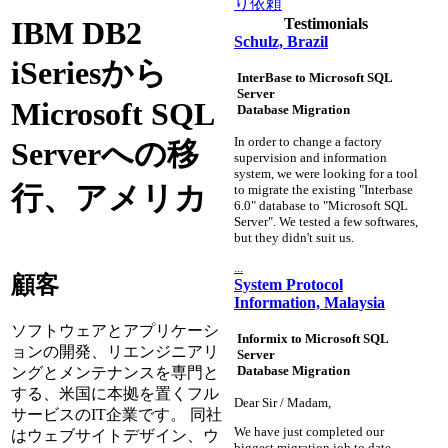
り依頼
Testimonials
IBM DB2
Schulz, Brazil
iSeriesから
InterBase to Microsoft SQL
Server
Microsoft SQL
Database Migration
In order to change a factory
Serverへの移
supervision and information
system, we were looking for a tool
行、アメリカ
to migrate the existing "Interbase
6.0" database to "Microsoft SQL
Server". We tested a few softwares,
but they didn't suit us.
...
顧客
System Protocol
Information, Malaysia
ソフトウェアとアプリケーシ
Informix to Microsoft SQL
ョンの開発、リエンジニアリ
Server
Database Migration
ングとメンテナンスを専門と
する、米国に本拠を置くフル
Dear Sir / Madam,
サービスのIT企業です。 同社
We have just completed our
はウェブサイトデザイン、ウ
biggest migration job to date