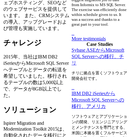
ェブホスティング、SEOなど
from Informix to MS SQL Server.
のウェブサービスを提供して
The exercise was efficiently done
within schedule given to us. It
います。 また、CRMシステム
was a success and thanks to a
の導入、アップグレードおよ
great part to your tool.
び管理も実施しています。
...
More testimonials
チャレンジ
Case Studies
Sybase ASEからMicrosoft
SQL Serverへの移行、チ
2015年、当社はIBM DB2
リ
iSeriesからMicrosoft SQL Server
へテーブルとデータの転送を
チリに拠点を置くソフトウェア
希望していました。移行され
開発会社です。
るテーブルの数は5,000以上
...
で、データが8GB以上でし
IBM DB2 iSeriesから
た。
Microsoft SQL Serverへの
移行、アメリカ
ソリューション
ソフトウェアとアプリケーショ
ンの開発、リエンジニアリング
Ispirer Migration and
とメンテナンスを専門とする、
Modernization Toolkit 2015は、
米国に本拠を置くフルサービス
自動化されたデータ移行にと