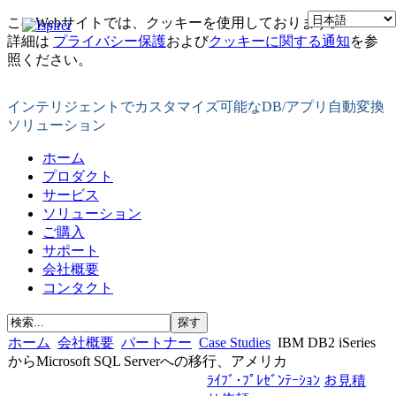
このWebサイトでは、クッキーを使用しております。
詳細は
プライバシー保護
および
クッキーに関する通知
を参
照ください。
インテリジェントでカスタマイズ可能なDB/アプリ自動変換
ソリューション
ホーム
プロダクト
サービス
ソリューション
ご購入
サポート
会社概要
コンタクト
ホーム
会社概要
パートナー
Case Studies
IBM DB2 iSeries
からMicrosoft SQL Serverへの移行、アメリカ
ﾗｲﾌﾞ･ﾌﾟﾚｾﾞﾝﾃｰｼｮﾝ
お見積