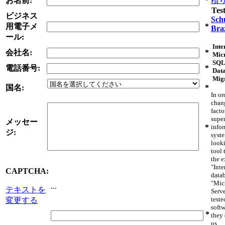
お名前:
*
積
Tes
ビジネス
Schu
用電子メ
*
Braz
ール:
Inte
会社名:
*
Micr
SQL
電話番号:
*
Dat
Mig
国名:
*
In or
chan
facto
supe
メッセー
*
info
ジ:
syst
looki
tool 
the e
"Inte
CAPTCHA:
datab
"Mic
...
テキストを
Serv
teste
変更する
softw
*
they 
us.