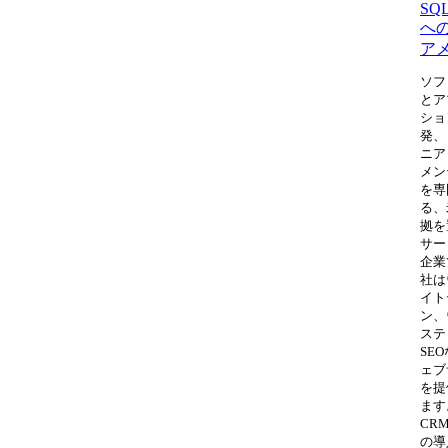
SQL
へ
ア
ソフ
とア
ショ
発、
ニア
メン
を専
る、
拠を
サー
企業
社は
イト
ン、
ステ
SE
ェブ
を提
ます
CR
の導