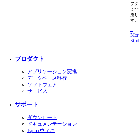
プグ
よび
施し
す。
...
Mor
Stud
プロダクト
アプリケーション変換
データベース移行
ソフトウェア
サービス
サポート
ダウンロード
ドキュメンテーション
Ispirerウィキ