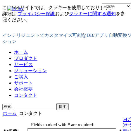
このWebサイトでは、クッキーを使用しております。
詳細は
プライバシー保護
および
クッキーに関する通知
を参
照ください。
インテリジェントでカスタマイズ可能なDB/アプリ自動変換
ション
ホーム
プロダクト
サービス
ソリューション
ご購入
サポート
会社概要
コンタクト
ホーム
コンタクト
ﾗｲﾌ
Fields marked with
*
are required.
ﾝﾃｰ