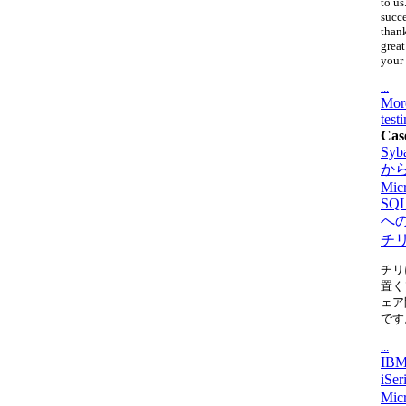
to us
succ
thank
great
your 
...
Mor
test
Cas
Syb
か
Micr
SQL
へ
チ
チリ
置く
ェア
です
...
IBM
iSe
Micr