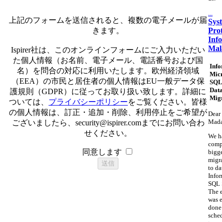
...
上記のフォームを送信されると、複数の電子メールが届
Sys
Pro
きます。
Inf
Mal
Ispirer社は、このオンラインフォームにご入力いただい
た個人情報（お名前、電子メール、電話番号および国
Info
名）を問合の対応に利用いたします。欧州経済領域
Micr
（EEA）の市民と居住者の個人情報はEU一般データ保
SQL
Dat
護規則（GDPR）に従ってお取り扱い致します。詳細に
Mig
ついては、
プライバシーポリシー
をご覧ください。皆様
の個人情報は、訂正・追加・削除、利用停止をご希望が
Dear 
Mad
ございましたら、
security@ispirer.com
までにお問い合わ
せください。
We h
comp
同意します
bigg
migr
to da
Info
SQL 
The 
was e
done
sche