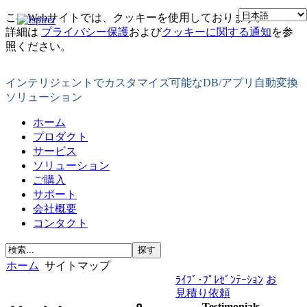
このWebサイトでは、クッキーを使用しております。
詳細は
プライバシー保護
および
クッキーに関する通知
を参
照ください。
インテリジェントでカスタマイズ可能なDB/アプリ自動変換
ソリューション
ホーム
プロダクト
サービス
ソリューション
ご購入
サポート
会社概要
コンタクト
ホーム
サイトマップ
ﾗｲﾌﾞ･ﾌﾟﾚｾﾞﾝﾃｰｼｮﾝ
お
見積り依頼
Testimonials