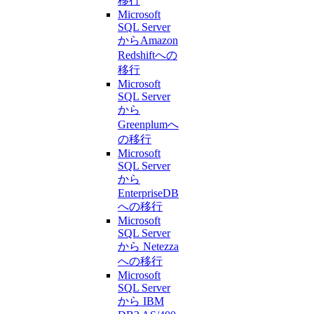
移行
Microsoft
SQL Server
からAmazon
Redshiftへの
移行
Microsoft
SQL Server
から
Greenplumへ
の移行
Microsoft
SQL Server
から
EnterpriseDB
への移行
Microsoft
SQL Server
から Netezza
への移行
Microsoft
SQL Server
から IBM