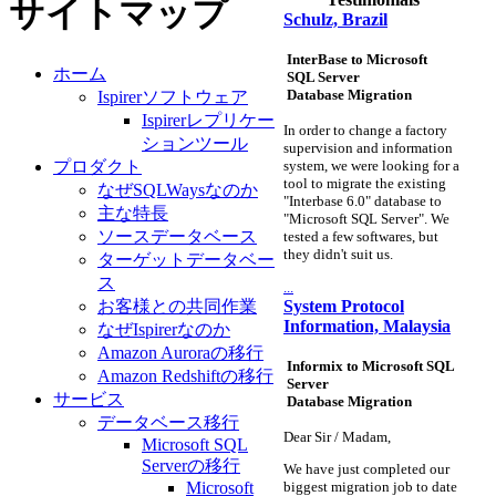
サイトマップ
Schulz, Brazil
InterBase to Microsoft
ホーム
SQL Server
Database Migration
Ispirerソフトウェア
Ispirerレプリケー
In order to change a factory
ションツール
supervision and information
プロダクト
system, we were looking for a
tool to migrate the existing
なぜSQLWaysなのか
"Interbase 6.0" database to
主な特長
"Microsoft SQL Server". We
ソースデータベース
tested a few softwares, but
they didn't suit us.
ターゲットデータベー
ス
...
System Protocol
お客様との共同作業
Information, Malaysia
なぜIspirerなのか
Amazon Auroraの移行
Informix to Microsoft SQL
Amazon Redshiftの移行
Server
サービス
Database Migration
データベース移行
Dear Sir / Madam,
Microsoft SQL
Serverの移行
We have just completed our
Microsoft
biggest migration job to date