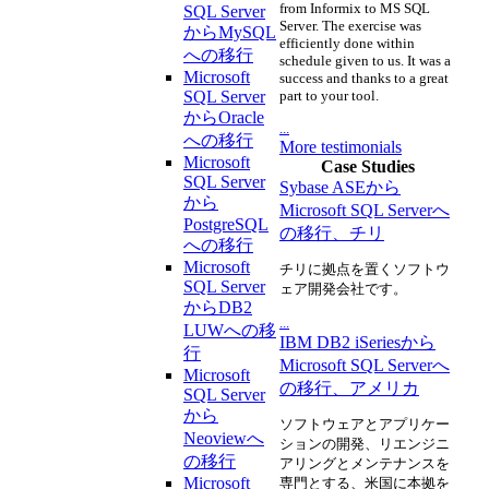
from Informix to MS SQL
SQL Server
Server. The exercise was
からMySQL
efficiently done within
への移行
schedule given to us. It was a
Microsoft
success and thanks to a great
SQL Server
part to your tool.
からOracle
...
への移行
More testimonials
Microsoft
Case Studies
SQL Server
Sybase ASEから
から
Microsoft SQL Serverへ
PostgreSQL
の移行、チリ
への移行
Microsoft
チリに拠点を置くソフトウ
SQL Server
ェア開発会社です。
からDB2
...
LUWへの移
IBM DB2 iSeriesから
行
Microsoft SQL Serverへ
Microsoft
の移行、アメリカ
SQL Server
から
ソフトウェアとアプリケー
Neoviewへ
ションの開発、リエンジニ
の移行
アリングとメンテナンスを
Microsoft
専門とする、米国に本拠を