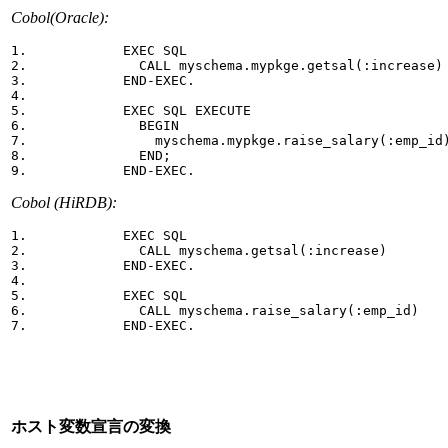
Cobol(Oracle):
1.            EXEC SQL 

2.              CALL myschema.mypkge.getsal(:increase) 
3.            END-EXEC.

4.

5.            EXEC SQL EXECUTE 

6.              BEGIN 

7.                myschema.mypkge.raise_salary(:emp_id)
8.              END; 

9.            END-EXEC.
Cobol (HiRDB):
1.            EXEC SQL 

2.              CALL myschema.getsal(:increase) 

3.            END-EXEC.

4.

5.            EXEC SQL  

6.              CALL myschema.raise_salary(:emp_id) 

7.            END-EXEC.
ホスト変数宣言の変換