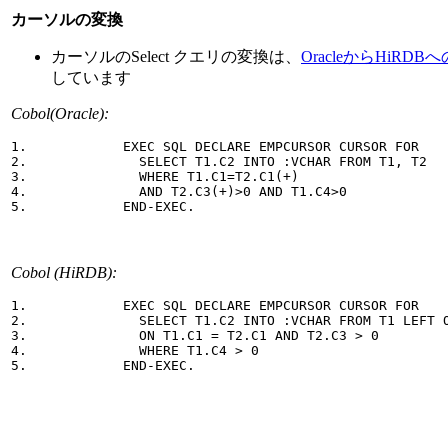
カーソルの変換
カーソルのSelect クエリの変換は、
OracleからHiRDB
しています
Cobol(Oracle):
1.            EXEC SQL DECLARE EMPCURSOR CURSOR FOR

2.              SELECT T1.C2 INTO :VCHAR FROM T1, T2 

3.              WHERE T1.C1=T2.C1(+) 

4.              AND T2.C3(+)>0 AND T1.C4>0

5.            END-EXEC.
Cobol (HiRDB):
1.            EXEC SQL DECLARE EMPCURSOR CURSOR FOR

2.              SELECT T1.C2 INTO :VCHAR FROM T1 LEFT O
3.              ON T1.C1 = T2.C1 AND T2.C3 > 0 

4.              WHERE T1.C4 > 0

5.            END-EXEC.