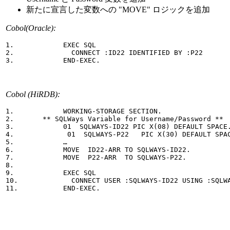
新たに宣言した変数への "MOVE" ロジックを追加
Cobol(Oracle):
1.            EXEC SQL

2.              CONNECT :ID22 IDENTIFIED BY :P22

3.            END-EXEC.
Cobol (HiRDB):
1.            WORKING-STORAGE SECTION.

2.       ** SQLWays Variable for Username/Password **

3.            01  SQLWAYS-ID22 PIC X(08) DEFAULT SPACE.
4.             01  SQLWAYS-P22   PIC X(30) DEFAULT SPAC
5.            …

6.            MOVE  ID22-ARR TO SQLWAYS-ID22.

7.            MOVE  P22-ARR  TO SQLWAYS-P22.

8.

9.            EXEC SQL

10.             CONNECT USER :SQLWAYS-ID22 USING :SQLWA
11.           END-EXEC.