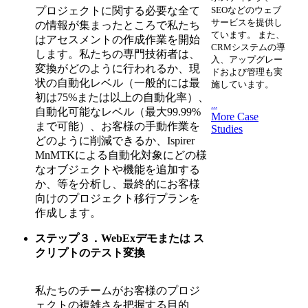
プロジェクトに関する必要な全て
SEOなどのウェブ
サービスを提供し
の情報が集まったところで私たち
ています。 また、
はアセスメントの作成作業を開始
CRMシステムの導
します。私たちの専門技術者は、
入、アップグレー
変換がどのように行われるか、現
ドおよび管理も実
状の自動化レベル（一般的には最
施しています。
初は75%または以上の自動化率）、
...
自動化可能なレベル（最大99.99%
More Case
まで可能）、お客様の手動作業を
Studies
どのように削減できるか、Ispirer
MnMTKによる自動化対象にどの様
なオブジェクトや機能を追加する
か、等を分析し、最終的にお客様
向けのプロジェクト移行プランを
作成します。
ステップ３．WebExデモまたは ス
クリプトのテスト変換
私たちのチームがお客様のプロジ
ェクトの複雑さを把握する目的