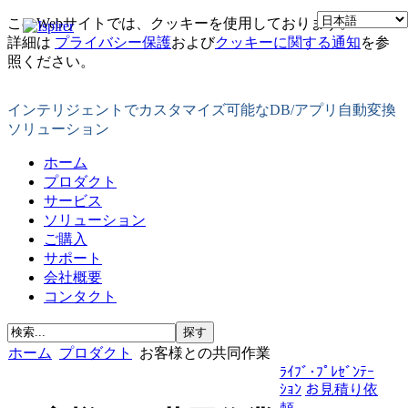
このWebサイトでは、クッキーを使用しております。
詳細は
プライバシー保護
および
クッキーに関する通知
を参
照ください。
インテリジェントでカスタマイズ可能なDB/アプリ自動変換
ソリューション
ホーム
プロダクト
サービス
ソリューション
ご購入
サポート
会社概要
コンタクト
ホーム
プロダクト
お客様との共同作業
ﾗｲﾌﾞ･ﾌﾟﾚｾﾞﾝﾃｰ
ｼｮﾝ
お見積り依