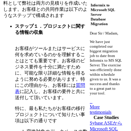
料として弊社は両方の見積りを作成いた
Informix to
します。お客様との共同作業は以下のよ
Microsoft SQL
Server
うなステップで構成されます
Database
Migration
ステップ１．プロジェクトに関す
る情報の収集
Dear Sir / Madam,
We have just
completed our
お客様がツールまたはサービスに
biggest migration
何を求めているのかを理解するこ
job to date from
とはとても重要です。お客様のビ
Informix to MS SQL
Server. The exercise
ジネス要件を十分に満たすため
was efficiently done
に、可能な限り詳細な情報を得る
within schedule
ように努める必要があります。特
given to us. It was a
success and thanks
にこの理由から、お客様には
質問
to a great part to
表
に記入し、お客様の要件と共に
your tool.
送付して頂いています。
...
More
特に、最も私たちがお客様の移行
testimonials
プロジェクトについて知りたい事
Case Studies
項は以下の通りです
Sybase ASEから
Microsoft SQL