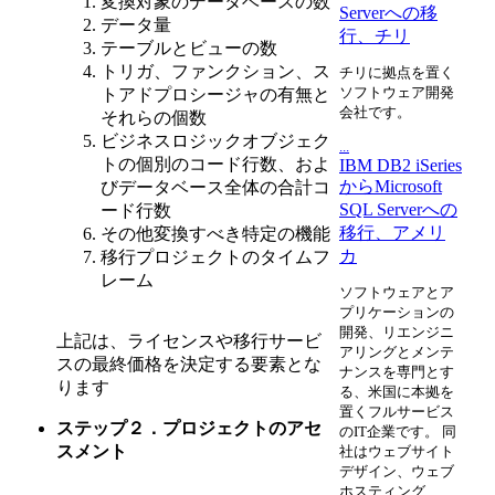
変換対象のデータベースの数
Serverへの移
データ量
行、チリ
テーブルとビューの数
トリガ、ファンクション、ス
チリに拠点を置く
ソフトウェア開発
トアドプロシージャの有無と
会社です。
それらの個数
ビジネスロジックオブジェク
...
トの個別のコード行数、およ
IBM DB2 iSeries
からMicrosoft
びデータベース全体の合計コ
SQL Serverへの
ード行数
移行、アメリ
その他変換すべき特定の機能
カ
移行プロジェクトのタイムフ
レーム
ソフトウェアとア
プリケーションの
開発、リエンジニ
上記は、ライセンスや移行サービ
アリングとメンテ
スの最終価格を決定する要素とな
ナンスを専門とす
ります
る、米国に本拠を
置くフルサービス
ステップ２．プロジェクトのアセ
のIT企業です。 同
スメント
社はウェブサイト
デザイン、ウェブ
ホスティング、