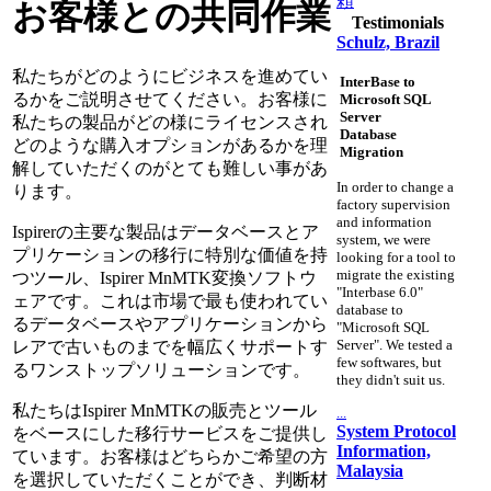
頼
お客様との共同作業
Testimonials
Schulz, Brazil
私たちがどのようにビジネスを進めてい
InterBase to
るかをご説明させてください。お客様に
Microsoft SQL
Server
私たちの製品がどの様にライセンスされ
Database
どのような購入オプションがあるかを理
Migration
解していただくのがとても難しい事があ
In order to change a
ります。
factory supervision
and information
Ispirerの主要な製品はデータベースとア
system, we were
プリケーションの移行に特別な価値を持
looking for a tool to
migrate the existing
つツール、Ispirer MnMTK変換ソフトウ
"Interbase 6.0"
ェアです。これは市場で最も使われてい
database to
るデータベースやアプリケーションから
"Microsoft SQL
Server". We tested a
レアで古いものまでを幅広くサポートす
few softwares, but
るワンストップソリューションです。
they didn't suit us.
私たちはIspirer MnMTKの販売とツール
...
System Protocol
をベースにした移行サービスをご提供し
Information,
ています。お客様はどちらかご希望の方
Malaysia
を選択していただくことができ、判断材