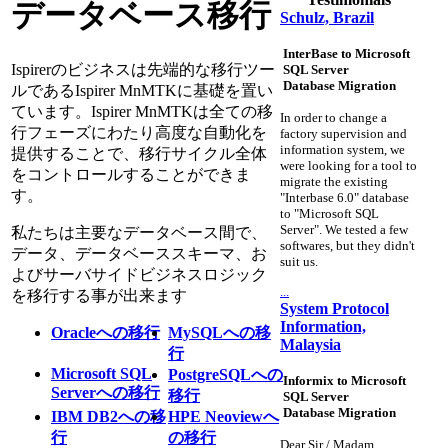
データベース移行
Schulz, Brazil
InterBase to Microsoft
Ispirerのビジネスは先端的な移行ツー
SQL Server
Database Migration
ルであるIspirer MnMTKに基礎を置い
ています。Ispirer MnMTKは全ての移
In order to change a
行フェーズにわたり高度な自動化を
factory supervision and
information system, we
提供することで、移行サイクル全体
were looking for a tool to
をコントロールすることができま
migrate the existing
す。
"Interbase 6.0" database
to "Microsoft SQL
Server". We tested a few
私たちは主要なデータベース間で、
softwares, but they didn't
データ、データベーススキーマ、お
suit us.
よびサーバサイドビジネスロジック
...
を移行する事が出来ます
System Protocol
Information,
Oracleへの移行
MySQLへの移
Malaysia
行
Microsoft SQL
PostgreSQLへの
Informix to Microsoft
Serverへの移行
移行
SQL Server
Database Migration
IBM DB2への移
HPE Neoviewへ
行
の移行
Dear Sir / Madam,