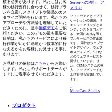
積る必要があります。私たちはお客
Serverへの移行、ア
様の移行要件に合わせて、移行プラ
メリカ
ンを立案しスクリプトや製品のカス
ソフトウェアとアプリ
タマイズ開発を行います。私たちの
ケーションの開発、リ
アプローチや方法論を理解していた
エンジニアリングとメ
だきくために、是非
無償デモ
をご依
ンテナンスを専門とす
頼ください。このデモの最も重要な
る、米国に本拠を置く
目的は、私たちのサービスにより移
フルサービスのIT企業
です。 同社はウェブサ
行作業がいかに迅速かつ抜本的に行
イトデザイン、ウェブ
なえるかをお客様にお見せする事に
ホスティング、SEOな
あります。
どのウェブサービスを
提供しています。 ま
お見積りの依頼は
こちら
からお願い
た、CRMシステムの導
します。私たちのサポートチームが
入、アップグレードお
すぐにご返事させていただきます。
よび管理も実施してい
ます。
...
More Case Studies
プロダクト