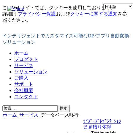
このWebサイトでは、クッキーを使用しております。
詳細は
プライバシー保護
および
クッキーに関する通知
を参
照ください。
インテリジェントでカスタマイズ可能なDB/アプリ自動変換
ソリューション
ホーム
プロダクト
サービス
ソリューション
ご購入
サポート
会社概要
コンタクト
ホーム
サービス
データベース移行
ﾗｲﾌﾞ･ﾌﾟﾚｾﾞﾝﾃｰｼｮﾝ
お見積り依頼
Testimonials