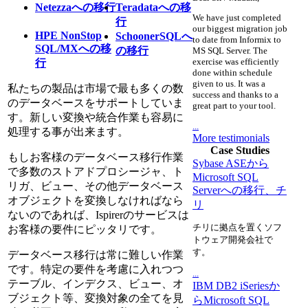
Netezzaへの移行
Teradataへの移
We have just completed
行
our biggest migration job
HPE NonStop
SchoonerSQLへ
to date from Informix to
SQL/MXへの移
の移行
MS SQL Server. The
exercise was efficiently
行
done within schedule
given to us. It was a
私たちの製品は市場で最も多くの数
success and thanks to a
のデータベースをサポートしていま
great part to your tool.
す。新しい変換や統合作業も容易に
...
処理する事が出来ます。
More testimonials
Case Studies
もしお客様のデータベース移行作業
Sybase ASEから
で多数のストアドプロシージャ、ト
Microsoft SQL
リガ、ビュー、その他データベース
Serverへの移行、チ
オブジェクトを変換しなければなら
リ
ないのであれば、Ispirerのサービスは
チリに拠点を置くソフ
お客様の要件にピッタリです。
トウェア開発会社で
す。
データベース移行は常に難しい作業
です。特定の要件を考慮に入れつつ
...
テーブル、インデクス、ビュー、オ
IBM DB2 iSeriesか
ブジェクト等、変換対象の全てを見
らMicrosoft SQL