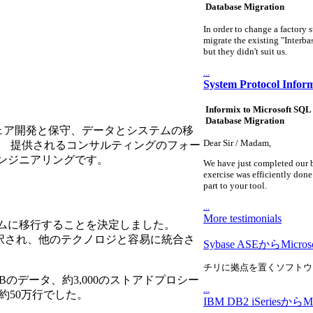
Database Migration
In order to change a factory 
migrate the existing "Interba
but they didn't suit us.
...
System Protocol Inform
Informix to Microsoft SQL
Database Migration
ェア開発と保守、データとシステムの移
Dear Sir / Madam,
。 提供されるコンサルティングのフォー
ンジニアリングです。
We have just completed our b
exercise was efficiently done
part to your tool.
...
More testimonials
ムに移行することを決定しました。
として選択され、他のテクノロジと容易に統合さ
Sybase ASEからMicr
チリに拠点を置くソフトウ
 GBのデータ、約3,000のストアドプロシー
...
は約50万行でした。
IBM DB2 iSeriesか