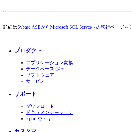
詳細は
Sybase ASEからMicrosoft SQL Serverへの移行
ページを
プロダクト
アプリケーション変換
データベース移行
ソフトウェア
サービス
サポート
ダウンロード
ドキュメンテーション
Ispirerウィキ
カスタマー