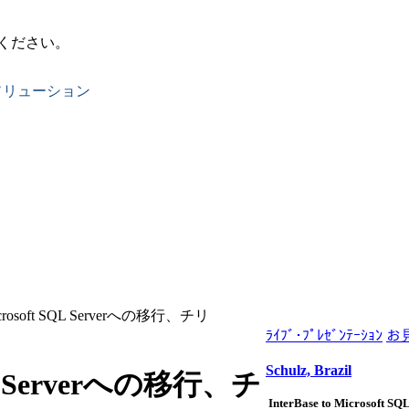
ください。
ソリューション
crosoft SQL Serverへの移行、チリ
ﾗｲﾌﾞ･ﾌﾟﾚｾﾞﾝﾃｰｼｮﾝ
お
Schulz, Brazil
SQL Serverへの移行、チ
InterBase to Microsoft SQ