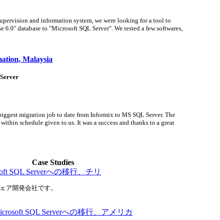
supervision and information system, we were looking for a tool to
se 6.0" database to "Microsoft SQL Server". We tested a few softwares,
ation, Malaysia
 Server
iggest migration job to date from Informix to MS SQL Server. The
 within schedule given to us. It was a success and thanks to a great
Case Studies
osoft SQL Serverへの移行、チリ
ェア開発会社です。
らMicrosoft SQL Serverへの移行、アメリカ