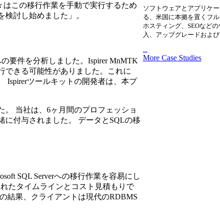
々はこの移行作業を手動で実行するため
ソフトウェアとアプリケー
を検討し始めました」。
る、米国に本拠を置くフル
ホスティング、SEOなど
入、アップグレードおよび
...
More Case Studies
件を分析しました。Ispirer MnMTK
実行できる可能性がありました。これに
spirerツールキットの開発者は、本プ
。 当社は、6ヶ月間のプロフェッショ
に付与されました。 データとSQLの移
osoft SQL Serverへの移行作業を容易にし
って、約束されたタイムラインとコスト見積もりで
の結果、クライアントは現代のRDBMS