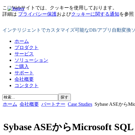
このWebサイトでは、クッキーを使用しております。
詳細は
プライバシー保護
および
クッキーに関する通知
を参照
インテリジェントでカスタマイズ可能なDB/アプリ自動変換
ホーム
プロダクト
サービス
ソリューション
ご購入
サポート
会社概要
コンタクト
ホーム
会社概要
パートナー
Case Studies
Sybase ASEからMi
Sybase ASEからMicrosoft 