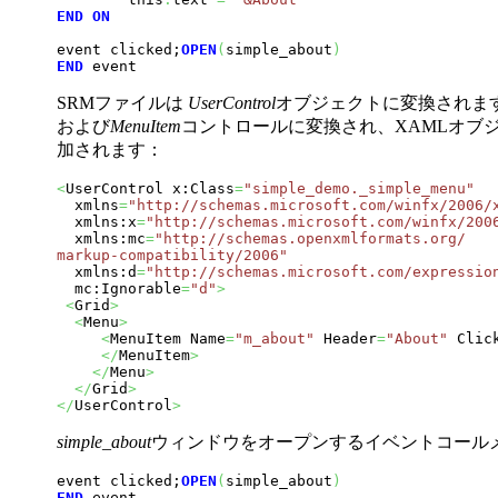
END
ON
event clicked;
OPEN
(
simple_about
)
END
 event
SRMファイルは
UserControl
オブジェクトに変換されま
および
MenuItem
コントロールに変換され、XAMLオブ
加されます：
<
UserControl x:Class
=
"simple_demo._simple_menu"
  xmlns
=
"http://schemas.microsoft.com/winfx/2006/
  xmlns:x
=
"http://schemas.microsoft.com/winfx/200
  xmlns:mc
=
"http://schemas.openxmlformats.org/

markup-compatibility/2006"

  xmlns:d
=
"http://schemas.microsoft.com/expressio
  mc:Ignorable
=
"d"
>
<
Grid
>
<
Menu
>
<
MenuItem Name
=
"m_about"
 Header
=
"About"
 Clic
</
MenuItem
>
</
Menu
>
</
Grid
>
</
UserControl
>
simple_about
ウィンドウをオープンするイベントコール
event clicked;
OPEN
(
simple_about
)
END
 event