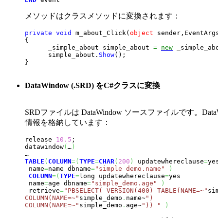
メソッドはクラスメソッドに変換されます：
private
void
 m_about_Click
(
object
 sender,EventArg
{

      _simple_about simple_about 
=
new
 _simple_ab
      simple_about.
Show
(
)
}
DataWindow (.SRD) をC#クラスに変換
SRDファイルは DataWindow ソースファイルです。Dat
情報を格納しています：
release 
10.5
;

datawindow
(
…
)
TABLE
(
COLUMN
=
(
TYPE
=
CHAR
(
200
)
 updatewhereclause
=
yes
 name
=
name dbname
=
"simple_demo.name"
)
COLUMN
=
(
TYPE
=
long updatewhereclause
=
yes 

 name
=
age dbname
=
"simple_demo.age"
)
 retrieve
=
"PBSELECT( VERSION(400) TABLE(NAME=~"
si
COLUMN(NAME=~"
simple_demo
.
name~
") 

COLUMN(NAME=~"
simple_demo
.
age~
")) "
)