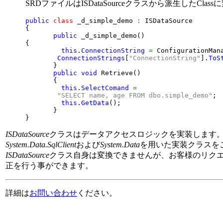
SRDファイルはISDataSourceクラスから派生したCla
public
class
 _d_simple_demo 
:
{
public
 _d_simple_demo
(
)
{
this
.
ConnectionString
=
 ConfigurationMana
ConnectionStrings
[
"ConnectionString"
]
.
ToS
}
public
void
 Retrieve
(
)
{
this
.
SelectComand
=
"SELECT name, age FROM dbo.simple_demo"
;

this
.
GetData
(
)
;

}
}
ISDataSource
クラスはデータアクセスロジックを実装します。Ispi
System.Data.SqlClient
および
System.Data
を用いた実装クラスを
ISDataSource
クラス自身は変換できませんが、お客様のリク
正を行う事ができます。
詳細は
お問い合わせ
ください。