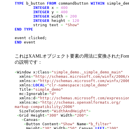
TYPE
 b_button 
FROM
 commandbutton 
WITHIN
 simple_dem
INTEGER
 x 
=
400
INTEGER
 y 
=
400
INTEGER
 width 
=
200
INTEGER
 height 
=
120
        string text 
=
"Show"
END
TYPE
END
 event

これはXAMLオブジェクト要素の用法に変換されたFo
の説明です：
<
Window x:Class
=
"simple_demo._simple_demo_main"
  xmlns
=
"http://schemas.microsoft.com/winfx/2006/
  xmlns:x
=
"http://schemas.microsoft.com/winfx/200
  xmlns:
LOCAL
=
"clr-namespace:simple_demo"
  Title
=
"simple_demo"
  mc:Ignorable
=
"d"
  xmlns:d
=
"http://schemas.microsoft.com/expressio
  xmlns:mc
=
"http://schemas.openxmlformats.org/

markup-compatibility/2006"

  SizeToContent
=
"WidthAndHeight"
>
<
Grid Height
=
"300"
 Width
=
"200"
>
<
Canvas
>
<
Button Content
=
"Show"
 Name
=
"b_filter"
     Height
=
"30"
 Width
=
"50"
 Canvas
.
LEFT
=
"100"