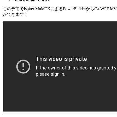
このデモでIspirer MnMTKによるPowerBuilderからC# W
ができます：