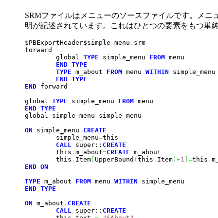
SRMファイルはメニューのソースファイルです。メニ
明が記述されています。これはひとつの要素をもつ単
$PBExportHeader$simple_menu
.
srm

forward

        global 
TYPE
 simple_menu 
FROM
 menu

END
TYPE
TYPE
 m_about 
FROM
 menu 
WITHIN
 simple_menu

END
TYPE
END
 forward

global 
TYPE
 simple_menu 
FROM
END
TYPE
global simple_menu simple_menu

ON
 simple_menu
.
CREATE
        simple_menu
=
this

CALL
 super::
CREATE
        this
.
m_about
=
CREATE
 m_about

        this
.
Item
[
UpperBound
(
this
.
Item
)
+
1
]
=
this
.
END
ON
TYPE
 m_about 
FROM
 menu 
WITHIN
END
TYPE
ON
 m_about
.
CREATE
CALL
 super::
CREATE
        this
.
text 
=
"&About"