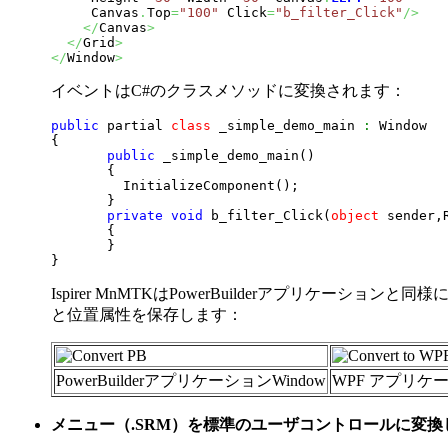
     Canvas
.
Top
=
"100"
 Click
=
"b_filter_Click"
/>
</
Canvas
>
</
Grid
>
</
Window
>
イベントはC#のクラスメソッドに変換されます：
public
 partial 
class
 _simple_demo_main 
:
{
public
 _simple_demo_main
(
)
{
         InitializeComponent
(
)
;

}
private
void
 b_filter_Click
(
object
 sender,
{
}
}
Ispirer MnMTKはPowerBuilderアプリケーショ
と位置属性を保存します：
PowerBuilderアプリケーションWindow
WPF アプリケー
メニュー（.SRM）を標準のユーザコントロールに変換