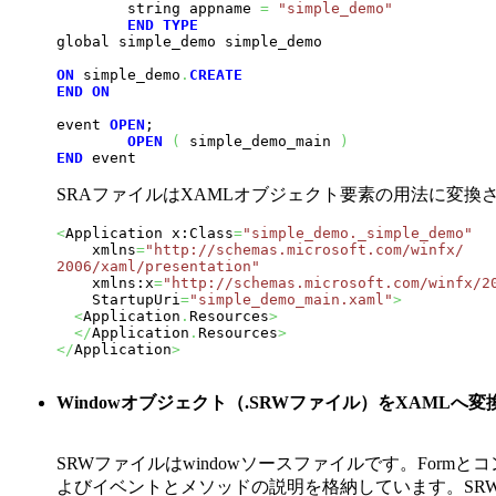
        string appname 
=
"simple_demo"
END
TYPE
global simple_demo simple_demo

ON
 simple_demo
.
CREATE
END
ON
event 
OPEN
;

OPEN
(
 simple_demo_main 
)
END
 event
SRAファイルはXAMLオブジェクト要素の用法に変換
<
Application x:Class
=
"simple_demo._simple_demo"
    xmlns
=
"http://schemas.microsoft.com/winfx/

2006/xaml/presentation"

    xmlns:x
=
"http://schemas.microsoft.com/winfx/2
    StartupUri
=
"simple_demo_main.xaml"
>
<
Application
.
Resources
>
</
Application
.
Resources
>
</
Application
>
Windowオブジェクト（.SRWファイル）をXAMLへ変
SRWファイルはwindowソースファイルです。Form
よびイベントとメソッドの説明を格納しています。SRW