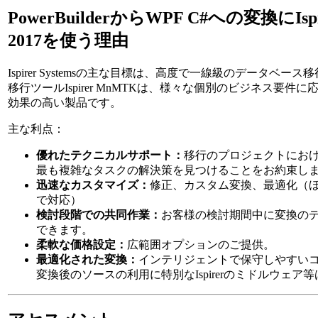
PowerBuilderからWPF C#への変換にIsp
2017を使う理由
Ispirer Systemsの主な目標は、高度で一線級のデータベ
移行ツールIspirer MnMTKは、様々な個別のビジネス要件
効果の高い製品です。
主な利点：
優れたテクニカルサポート：
移行のプロジェクトにお
最も複雑なタスクの解決策を見つけることをお約束し
迅速なカスタマイズ：
修正、カスタム変換、最適化（ほと
で対応）
検討段階での共同作業：
お客様の検討期間中に変換の
できます。
柔軟な価格設定：
広範囲オプションのご提供。
最適化された変換：
インテリジェントで保守しやすい
変換後のソースの利用に特別なIspirerのミドルウェア