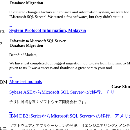
Database Migration
In order to change a factory supervision and information system, we were looki
"Microsoft SQL Server". We tested a few softwares, but they didn't suit us.
...
System Protocol Information, Malaysia
Informix to Microsoft SQL Server
2
Database Migration
Dear Sir / Madam,
We have just completed our biggest migration job to date from Informix to M
given to us. It was a success and thanks to a great part to your tool.
...
More testimonials
BM
Case Stud
Sybase ASEからMicrosoft SQL Serverへの移行、チリ
チリに拠点を置くソフトウェア開発会社です。
、
...
IBM DB2 iSeriesからMicrosoft SQL Serverへの移行、アメ
ソフトウェアとアプリケーションの開発、リエンジニアリングとメンテ
ユニ