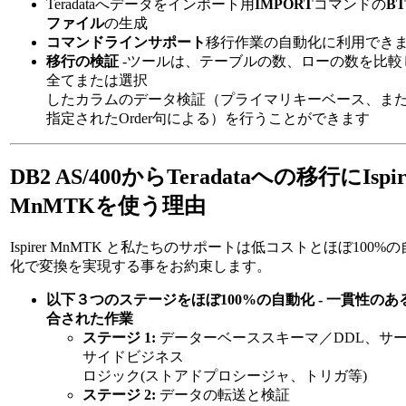
Teradataへデータをインポート用
IMPORT
コマンドの
B
ファイル
の生成
コマンドラインサポート
移行作業の自動化に利用でき
移行の検証
-ツールは、テーブルの数、ローの数を比較
全てまたは選択
したカラムのデータ検証（プライマリキーベース、ま
指定されたOrder句による）を行うことができます
DB2 AS/400からTeradataへの移行にIspir
MnMTKを使う理由
Ispirer MnMTK と私たちのサポートは低コストとほぼ100%
化で変換を実現する事をお約束します。
以下３つのステージをほぼ100%の自動化 - 一貫性のあ
合された作業
ステージ 1:
データーベーススキーマ／DDL、サ
サイドビジネス
ロジック(ストアドプロシージャ、トリガ等)
ステージ 2:
データの転送と検証