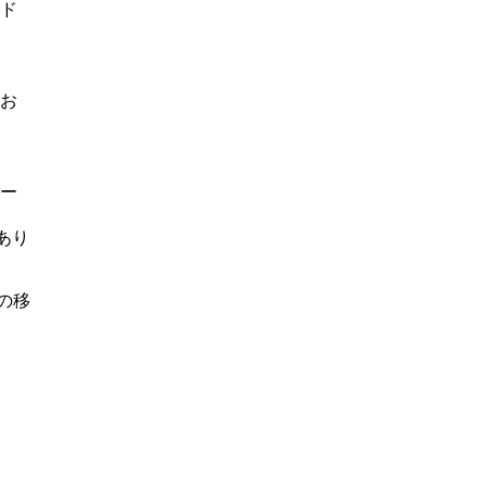
ド
をお
コー
あり
の移