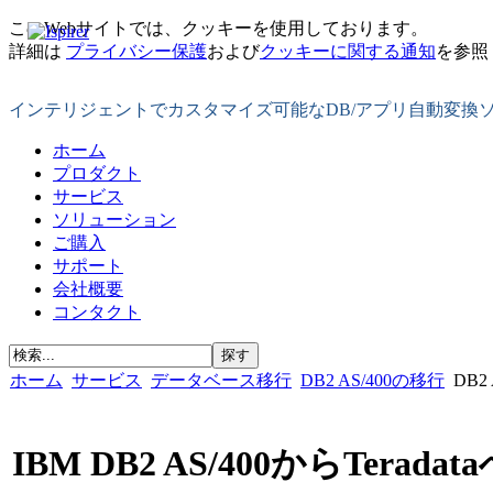
このWebサイトでは、クッキーを使用しております。
詳細は
プライバシー保護
および
クッキーに関する通知
を参照
インテリジェントでカスタマイズ可能なDB/アプリ自動変換
ホーム
プロダクト
サービス
ソリューション
ご購入
サポート
会社概要
コンタクト
ホーム
サービス
データベース移行
DB2 AS/400の移行
DB2
IBM DB2 AS/400からTeradat