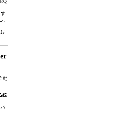
TEQ
ます
し、
たは
er
の自動
る統
ーバ