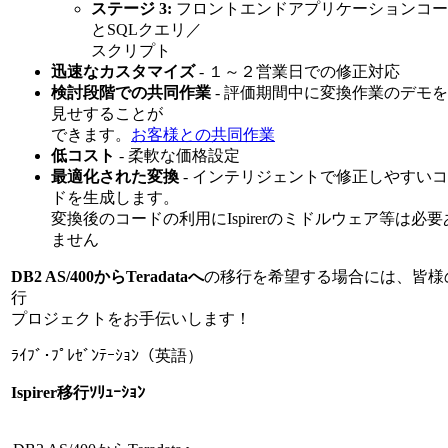
ステージ 3:
フロントエンドアプリケーションコー
とSQLクエリ／
スクリプト
迅速なカスタマイズ
- １～２営業日での修正対応
検討段階での共同作業
- 評価期間中に変換作業のデモ
見せすることが
できます。
お客様との共同作業
低コスト
- 柔軟な価格設定
最適化された変換
- インテリジェントで修正しやすい
ドを生成します。
変換後のコードの利用にIspirerのミドルウェア等は必要
ません
DB2 AS/400からTeradataへ
の移行を希望する場合には、皆様
行
プロジェクトをお手伝いします！
ﾗｲﾌﾞ･ﾌﾟﾚｾﾞﾝﾃｰｼｮﾝ（英語）
Ispirer移行ｿﾘｭｰｼｮﾝ