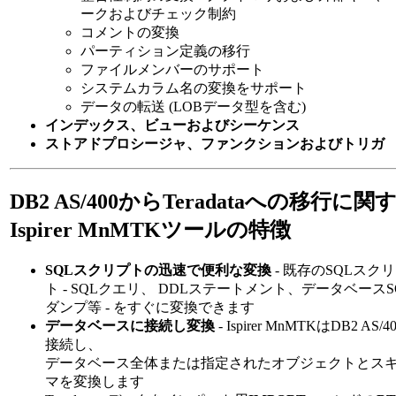
ークおよびチェック制約
コメントの変換
パーティション定義の移行
ファイルメンバーのサポート
システムカラム名の変換をサポート
データの転送 (LOBデータ型を含む)
インデックス、ビューおよびシーケンス
ストアドプロシージャ、ファンクションおよびトリガ
DB2 AS/400からTeradataへの移行に関
Ispirer MnMTKツールの特徴
SQLスクリプトの迅速で便利な変換
- 既存のSQLスク
ト - SQLクエリ、 DDLステートメント、データベースS
ダンプ等 - をすぐに変換できます
データベースに接続し変換
- Ispirer MnMTKはDB2 AS/4
接続し、
データベース全体または指定されたオブジェクトとス
マを変換します