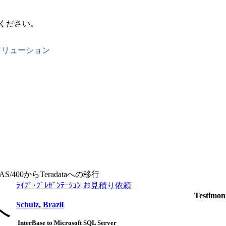
ください。
ソリューション
 AS/400からTeradataへの移行
ﾗｲﾌﾞ･ﾌﾟﾚｾﾞﾝﾃｰｼｮﾝ
お見積り依頼
Testimoni
Schulz, Brazil
aへ
InterBase to Microsoft SQL Server