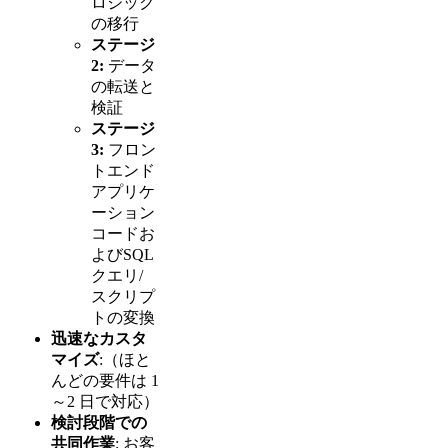
ロジック
の移行
ステージ
2:
データ
の転送と
検証
ステージ
3:
フロン
トエンド
アプリケ
ーション
コードお
よびSQL
クエリ/
スクリプ
トの変換
迅速なカスタ
マイズ
:（ほと
んどの要件は 1
～2 日で対応）
検討段階での
共同作業
: お客