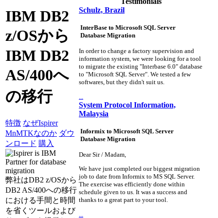
Testimonials
Schulz, Brazil
IBM DB2
InterBase to Microsoft SQL Server
z/OSから
Database Migration
IBM DB2
In order to change a factory supervision and
information system, we were looking for a tool
to migrate the existing "Interbase 6.0" database
AS/400へ
to "Microsoft SQL Server". We tested a few
softwares, but they didn't suit us.
の移行
...
System Protocol Information,
Malaysia
特徴
なぜIspirer
Informix to Microsoft SQL Server
MnMTKなのか
ダウ
Database Migration
ンロード
購入
Dear Sir / Madam,
We have just completed our biggest migration
job to date from Informix to MS SQL Server.
弊社はDB2 z/OSから
The exercise was efficiently done within
DB2 AS/400への移行
schedule given to us. It was a success and
における手間と時間
thanks to a great part to your tool.
を省くツールおよび
...