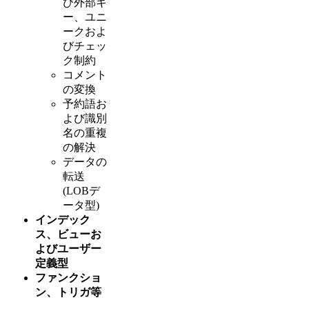
び外部キ
ー、ユニ
ークおよ
びチェッ
ク制約
コメント
の変換
予約語お
よび識別
名の重複
の解決
データの
転送
(LOBデ
ータ型)
インデック
ス、ビューお
よびユーザー
定義型
ファンクショ
ン、トリガ等