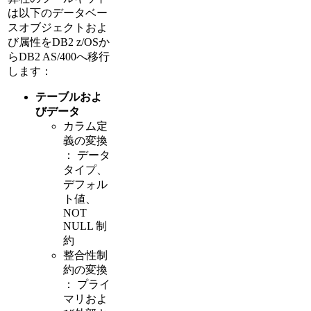
は以下のデータベー
スオブジェクトおよ
び属性をDB2 z/OSか
らDB2 AS/400へ移行
します：
テーブルおよ
びデータ
カラム定
義の変換
： データ
タイプ、
デフォル
ト値、
NOT
NULL 制
約
整合性制
約の変換
： プライ
マリおよ