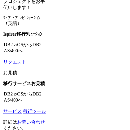
プロジェクトをお手
伝いします！
ﾗｲﾌﾞ･ﾌﾟﾚｾﾞﾝﾃｰｼｮﾝ
（英語）
Ispirer移行ｿﾘｭｰｼｮﾝ
DB2 z/OSからDB2
AS/400へ
リクエスト
お見積
移行サービスお見積
DB2 z/OSからDB2
AS/400へ
サービス
移行ツール
詳細は
お問い合わせ
ください。