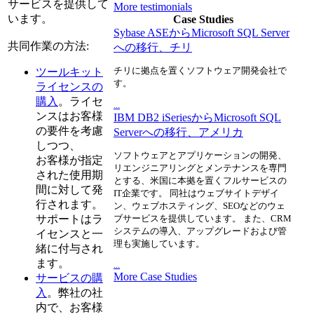
サービスを提供して
More testimonials
います。
Case Studies
Sybase ASEからMicrosoft SQL Server
共同作業の方法:
への移行、チリ
チリに拠点を置くソフトウェア開発会社で
ツールキット
す。
ライセンスの
購入
。ライセ
...
ンスはお客様
IBM DB2 iSeriesからMicrosoft SQL
の要件を考慮
Serverへの移行、アメリカ
しつつ、
ソフトウェアとアプリケーションの開発、
お客様が指定
リエンジニアリングとメンテナンスを専門
された使用期
とする、米国に本拠を置くフルサービスの
間に対して発
IT企業です。 同社はウェブサイトデザイ
行されます。
ン、ウェブホスティング、SEOなどのウェ
サポートはラ
ブサービスを提供しています。 また、CRM
システムの導入、アップグレードおよび管
イセンスと一
理も実施しています。
緒に付与され
ます。
...
More Case Studies
サービスの購
入
。弊社の社
内で、お客様