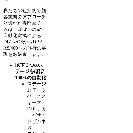
私たちの包括的で顧
客志向のアプローチ
と優れた専門家チー
ムは、ほぼ100%の
自動化変換による
DB2 z/OSからDB2
AS/400への移行の実
現をお約束します。
以下３つのス
テージをほぼ
100%の自動化
ステージ
1:
データ
ベースス
キーマ／
DDL、サ
ーバサイ
ドビジネ
ス