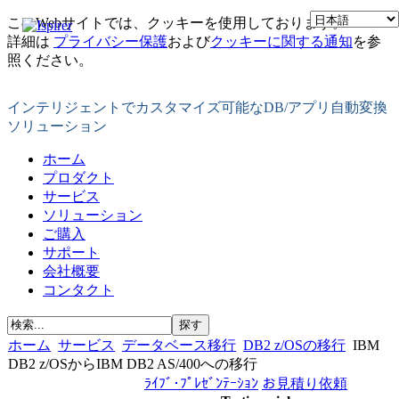
このWebサイトでは、クッキーを使用しております。
詳細は
プライバシー保護
および
クッキーに関する通知
を参
照ください。
インテリジェントでカスタマイズ可能なDB/アプリ自動変換
ソリューション
ホーム
プロダクト
サービス
ソリューション
ご購入
サポート
会社概要
コンタクト
ホーム
サービス
データベース移行
DB2 z/OSの移行
IBM
DB2 z/OSからIBM DB2 AS/400への移行
ﾗｲﾌﾞ･ﾌﾟﾚｾﾞﾝﾃｰｼｮﾝ
お見積り依頼