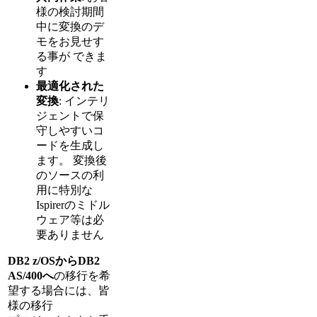
様の検討期間
中に変換のデ
モをお見せす
る事が できま
す
最適化された
変換
: インテリ
ジェントで保
守しやすいコ
ードを生成し
ます。 変換後
のソースの利
用に特別な
Ispirerのミドル
ウェア等は必
要ありません
DB2 z/OSからDB2
AS/400へ
の移行を希
望する場合には、皆
様の移行