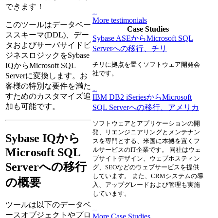
できます！
...
More testimonials
このツールはデータベー
Case Studies
ススキーマ(DDL)、デー
Sybase ASEからMicrosoft SQL
タおよびサーバサイドビ
Serverへの移行、チリ
ジネスロジックをSybase
チリに拠点を置くソフトウェア開発会
IQからMicrosoft SQL
社です。
Serverに変換します。お
客様の特別な要件を満た
...
すためのカスタマイズ追
IBM DB2 iSeriesからMicrosoft
加も可能です。
SQL Serverへの移行、アメリカ
ソフトウェアとアプリケーションの開
発、リエンジニアリングとメンテナン
Sybase IQから
スを専門とする、米国に本拠を置くフ
Microsoft SQL
ルサービスのIT企業です。 同社はウェ
ブサイトデザイン、ウェブホスティン
Serverへの移行
グ、SEOなどのウェブサービスを提供
しています。 また、CRMシステムの導
の概要
入、アップグレードおよび管理も実施
しています。
ツールは以下のデータベ
...
ースオブジェクトやプロ
More Case Studies