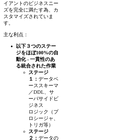
イアントのビジネスニー
ズを完全に満たす為、カ
スタマイズされていま
す。
主な利点：
以下３つのステー
ジをほぼ100%の自
動化 - 一貫性のあ
る統合された作業
ステージ
１：
データベ
ーススキーマ
／DDL、サ
ーバサイドビ
ジネス
ロジック（プ
ロシージャ、
トリガ等）
ステージ
２：
データの