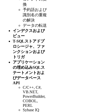
換
予約語および
識別名の重複
の解決
データの転送
インデクスおよび
ビュー
T-SQLストアドプ
ロシージャ、ファ
ンクションおよび
トリガ
アプリケーション
の埋め込みSQLス
テートメントおよ
びデータベース
API
C/C++, C#,
VB.NET,
PowerBuilder,
COBOL,
PERL
Sybase IQ