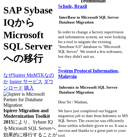
Testimonials
Schulz, Brazil
SAP Sybase
InterBase to Microsoft SQL Server
IQから
Database Migration
Microsoft
In order to change a factory supervision
and information system, we were looking
for a tool to migrate the existing
SQL Server
"Interbase 6.0" database to "Microsoft
SQL Server". We tested a few softwares,
への移行
but they didn't suit us.
...
System Protocol Information,
なぜIspirer MnMTKなの
Malaysia
か
Ispirer サービス
ダウ
Informix to Microsoft SQL Server
ンロード
購入
Database Migration
Dear Sir / Madam,
Ispirer Migration and
We have just completed our biggest
Modernization Toolkit
migration job to date from Informix to MS
SQL Server. The exercise was efficiently
2015
により、Sybase IQ
done within schedule given to us. It was a
をMicrosoft SQL Serverへ
success and thanks to a great part to your
効果的に移行することが
tool.