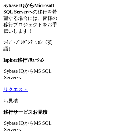
Sybase IQからMicrosoft
SQL Serverへ
の移行を希
望する場合には、皆様の
移行プロジェクトをお手
伝いします！
ﾗｲﾌﾞ･ﾌﾟﾚｾﾞﾝﾃｰｼｮﾝ（英
語）
Ispirer移行ｿﾘｭｰｼｮﾝ
Sybase IQからMS SQL
Serverへ
リクエスト
お見積
移行サービスお見積
Sybase IQからMS SQL
Serverへ