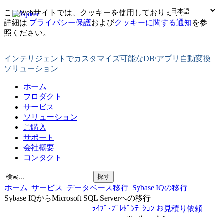
このWebサイトでは、クッキーを使用しております。
詳細は
プライバシー保護
および
クッキーに関する通知
を参
照ください。
インテリジェントでカスタマイズ可能なDB/アプリ自動変換
ソリューション
ホーム
プロダクト
サービス
ソリューション
ご購入
サポート
会社概要
コンタクト
ホーム
サービス
データベース移行
Sybase IQの移行
Sybase IQからMicrosoft SQL Serverへの移行
ﾗｲﾌﾞ･ﾌﾟﾚｾﾞﾝﾃｰｼｮﾝ
お見積り依頼