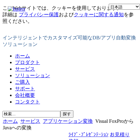
このWebサイトでは、クッキーを使用しております。
詳細は
プライバシー保護
および
クッキーに関する通知
を参
照ください。
インテリジェントでカスタマイズ可能なDB/アプリ自動変換
ソリューション
ホーム
プロダクト
サービス
ソリューション
ご購入
サポート
会社概要
コンタクト
ホーム
サービス
アプリケーション変換
Visual FoxProから
Javaへの変換
ﾗｲﾌﾞ･ﾌﾟﾚｾﾞﾝﾃｰｼｮﾝ
お見積り