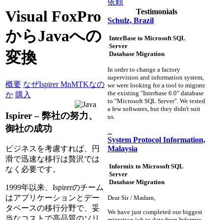
依頼
Testimonials
Visual FoxPro
Schulz, Brazil
からJavaへの
InterBase to Microsoft SQL
Server
変換
Database Migration
In order to change a factory
supervision and information system,
概要
なぜIspirer MnMTKなの
we were looking for a tool to migrate
the existing "Interbase 6.0" database
か
購入
to "Microsoft SQL Server". We tested
a few softwares, but they didn't suit
Ispirer – 弊社の努力、
us.
御社の成功
...
System Protocol Information,
Malaysia
ビジネスを考慮すれば、円
滑で迅速な移行は贅沢では
Informix to Microsoft SQL
なく必要です。
Server
Database Migration
1999年以来、Ispirerのチーム
はアプリケーションとデー
Dear Sir / Madam,
タベースの移行分野で、妥
We have just completed our biggest
当なコストで高品質のソリ
migration job to date from Informix