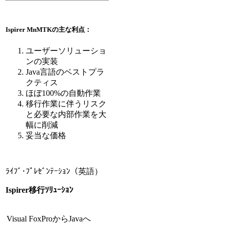
Ispirer MnMTKの主な利点：
ユーザーソリューショ
ンの実装
Java言語のベストプラ
クティス
ほぼ100%の自動作業
移行作業に伴うリスク
と必要な内部作業を大
幅に削減
妥当な価格
ﾗｲﾌﾞ･ﾌﾟﾚｾﾞﾝﾃｰｼｮﾝ（英語）
Ispirer移行ｿﾘｭｰｼｮﾝ
Visual FoxProからJavaへ