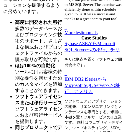
to MS SQL Server. The exercise was
ューションを提供するよう
efficiently done within schedule
に努めています。
given to us. It was a success and
thanks to a great part to your tool.
高度に開発された移行
...
多数のデータベースお
More testimonials
よびプログラミング技
Case Studies
術のサポート、さまざ
Sybase ASEからMicrosoft
まな構成およびプロジ
SQL Serverへの移行、チリ
ェクトファイルからの
読み取りが可能です。
チリに拠点を置くソフトウェア開
発会社です。
ほぼ100%の自動化
ツールにはお客様の特
...
別な要件を満たすため
IBM DB2 iSeriesから
のカスタマイズを追加
Microsoft SQL Serverへの移
することができます。
行、アメリカ
ソフトウェアライセン
ソフトウェアとアプリケーション
スまたは移行サービス
の開発、リエンジニアリングとメ
ソフトウェアライセン
ンテナンスを専門とする、米国に
スおよび移行サービス
本拠を置くフルサービスのIT企業
を提供します。
です。 同社はウェブサイトデザイ
同じプロジェクトでデ
ン、ウェブホスティング、SEOな