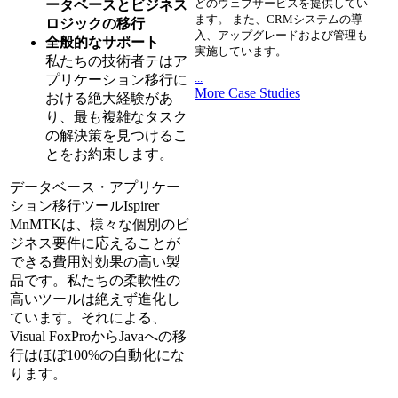
どのウェブサービスを提供してい
ータベースとビジネス
ます。 また、CRMシステムの導
ロジックの移行
入、アップグレードおよび管理も
全般的なサポート
実施しています。
私たちの技術者テはア
...
プリケーション移行に
More Case Studies
おける絶大経験があ
り、最も複雑なタスク
の解決策を見つけるこ
とをお約束します。
データベース・アプリケー
ション移行ツールIspirer
MnMTKは、様々な個別のビ
ジネス要件に応えることが
できる費用対効果の高い製
品です。私たちの柔軟性の
高いツールは絶えず進化し
ています。それによる、
Visual FoxProからJavaへの移
行はほぼ100%の自動化にな
ります。