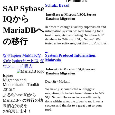
Testimonials
Schulz, Brazil
SAP Sybase
InterBase to Microsoft SQL Server
IQから
Database Migration
In order to change a factory supervision and
MariaDBへ
information system, we were looking for a
tool to migrate the existing "Interbase 6.0"
の移行
database to "Microsoft SQL Server". We
tested a few softwares, but they didn't suit us.
...
System Protocol Information,
なぜIspirer MnMTKな
Malaysia
のか
Ispirerサービス
ダ
ウンロード
購入
Informix to Microsoft SQL Server
Database Migration
Ispirer
Migration and
Dear Sir / Madam,
Modernization Toolkit
We have just completed our biggest
2015に
migration job to date from Informix to MS
よるSybase IQから
SQL Server. The exercise was efficiently
MariaDBへの移行の効
done within schedule given to us. It was a
果的な実現を
success and thanks to a great part to your
tool.
お約束します！