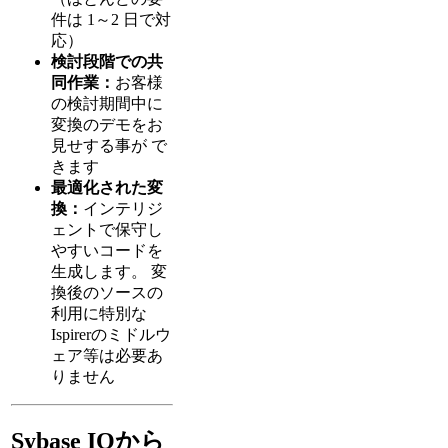
件は 1～2 日で対
応）
検討段階での共
同作業：
お客様
の検討期間中に
変換のデモをお
見せする事が で
きます
最適化された変
換：
インテリジ
ェントで保守し
やすいコードを
生成します。 変
換後のソースの
利用に特別な
Ispirerのミドルウ
ェア等は必要あ
りません
Sybase IQから