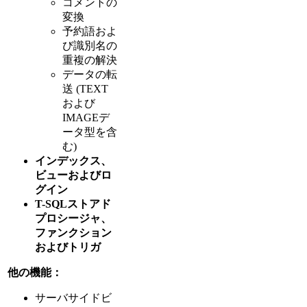
コメントの
変換
予約語およ
び識別名の
重複の解決
データの転
送 (TEXT
および
IMAGEデ
ータ型を含
む)
インデックス、
ビューおよびロ
グイン
T-SQLストアド
プロシージャ、
ファンクション
およびトリガ
他の機能：
サーバサイドビ