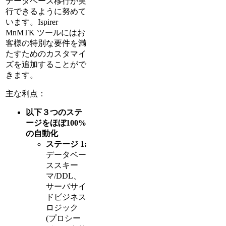
データベース移行が実
行できるように努めて
います。Ispirer
MnMTK ツールにはお
客様の特別な要件を満
たすためのカスタマイ
ズを追加することがで
きます。
主な利点：
以下３つのステ
ージをほぼ100%
の自動化
ステージ 1:
データベー
ススキー
マ/DDL、
サーバサイ
ドビジネス
ロジック
(プロシー