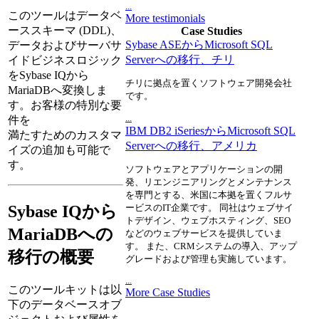
...
このツールはデータベ
More testimonials
ーススキーマ (DDL)、
Case Studies
Sybase ASEからMicrosoft SQL
データおよびサーバサ
Serverへの移行、チリ
イドビジネスロジック
をSybase IQから
チリに拠点を置くソフトウェア開発会社
MariaDBへ変換しま
です。
す。お客様の特別な要
...
件を
IBM DB2 iSeriesからMicrosoft SQL
満たすためのカスタマ
Serverへの移行、アメリカ
イズの追加も可能で
す。
ソフトウェアとアプリケーションの開
発、リエンジニアリングとメンテナンス
を専門とする、米国に本拠を置くフルサ
Sybase IQから
ービスのIT企業です。 同社はウェブサイ
トデザイン、ウェブホスティング、SEO
MariaDBへの
などのウェブサービスを提供していま
す。 また、CRMシステムの導入、アップ
移行の概要
グレードおよび管理も実施しています。
...
このツールキットは以
More Case Studies
下のデータベースオブ