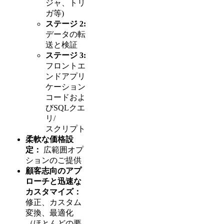
ジャ、トリ
ガ等)
ステージ 2:
データの転
送と検証
ステージ 3:
フロントエ
ンドアプリ
ケーション
コードおよ
びSQLクエ
リ/
スクリプト
柔軟な価格設
定：
広範囲オプ
ションのご提供
顧客志向のアプ
ローチと迅速な
カスタマイズ：
修正、カスタム
変換、最適化
（ほとんどの要