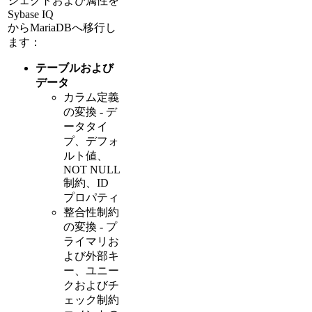
ジェクトおよび属性を
Sybase IQ
からMariaDBへ移行し
ます：
テーブルおよび
データ
カラム定義
の変換 - デ
ータタイ
プ、デフォ
ルト値、
NOT NULL
制約、ID
プロパティ
整合性制約
の変換 - プ
ライマリお
よび外部キ
ー、ユニー
クおよびチ
ェック制約