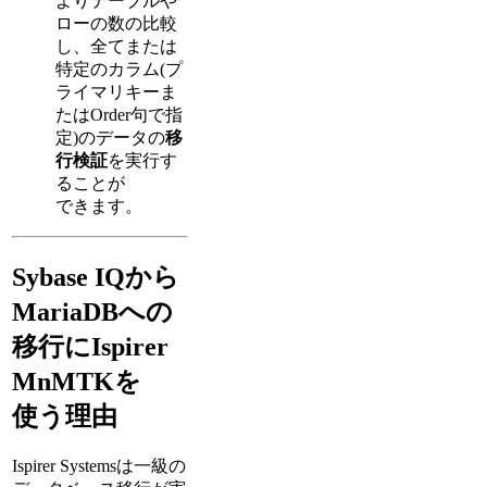
よりテーブルや
ローの数の比較
し、全てまたは
特定のカラム(プ
ライマリキーま
たはOrder句で指
定)のデータの
移
行検証
を実行す
ることが
できます。
Sybase IQから
MariaDBへの
移行にIspirer
MnMTKを
使う理由
Ispirer Systemsは一級の