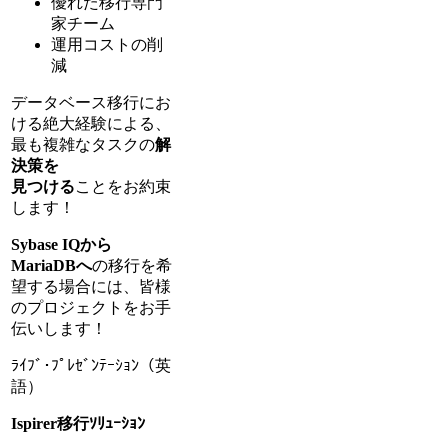
優れた移行専門
家チーム
運用コストの削
減
データベース移行にお
ける絶大経験による、
最も複雑なタスクの
解
決策を
見つける
ことをお約束
します！
Sybase IQから
MariaDBへ
の移行を希
望する場合には、皆様
のプロジェクトをお手
伝いします！
ﾗｲﾌﾞ･ﾌﾟﾚｾﾞﾝﾃｰｼｮﾝ（英
語）
Ispirer移行ｿﾘｭｰｼｮﾝ