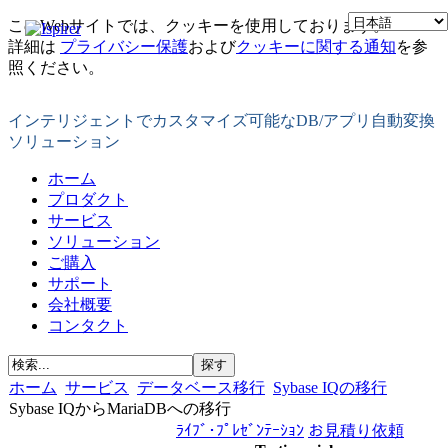
このWebサイトでは、クッキーを使用しております。
詳細は
プライバシー保護
および
クッキーに関する通知
を参
照ください。
インテリジェントでカスタマイズ可能なDB/アプリ自動変換
ソリューション
ホーム
プロダクト
サービス
ソリューション
ご購入
サポート
会社概要
コンタクト
ホーム
サービス
データベース移行
Sybase IQの移行
Sybase IQからMariaDBへの移行
ﾗｲﾌﾞ･ﾌﾟﾚｾﾞﾝﾃｰｼｮﾝ
お見積り依頼