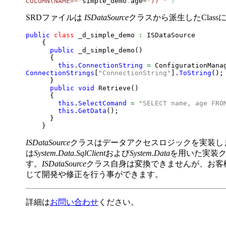
COLUMN(NAME=~"
simple_demo
.
age~
")) "
)
SRDファイルは
ISDataSource
クラスから派生したClas
public
class
 _d_simple_demo 
:
 ISDataSource

{
public
 _d_simple_demo
(
)
{
this
.
ConnectionString
=
ConnectionStrings
[
"ConnectionString"
]
.
ToString
(
)
;

}
public
void
 Retrieve
(
)
{
this
.
SelectComand
=
"SELECT name, age FRO
this
.
GetData
(
)
;

}
}
ISDataSource
クラスはデータアクセスロジックを実装します。I
は
System.Data.SqlClient
および
System.Data
を用いた実装
す。
ISDataSource
クラス自身は変換できませんが、お客
じて開発や修正を行う事ができます。
詳細は
お問い合わせ
ください。