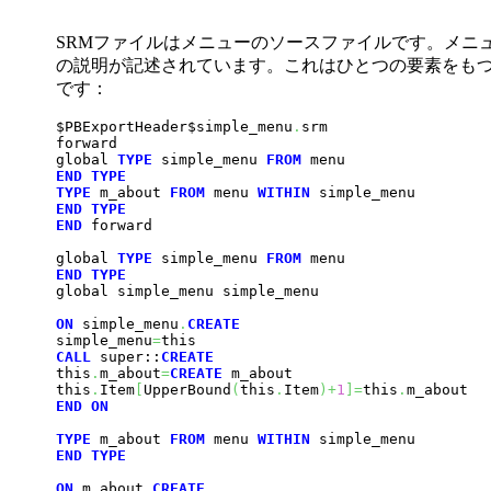
SRMファイルはメニューのソースファイルです。メニ
の説明が記述されています。これはひとつの要素をも
です：
$PBExportHeader$simple_menu
.
srm

forward

global 
TYPE
 simple_menu 
FROM
END
TYPE
TYPE
 m_about 
FROM
 menu 
WITHIN
END
TYPE
END
 forward

global 
TYPE
 simple_menu 
FROM
END
TYPE
global simple_menu simple_menu

ON
 simple_menu
.
CREATE
simple_menu
=
CALL
 super::
CREATE
this
.
m_about
=
CREATE
 m_about

this
.
Item
[
UpperBound
(
this
.
Item
)
+
1
]
=
this
.
END
ON
TYPE
 m_about 
FROM
 menu 
WITHIN
END
TYPE
ON
 m_about
.
CREATE