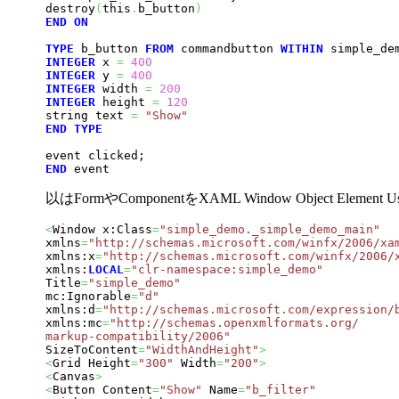
destroy
(
this
.
b_button
)
END
ON
TYPE
 b_button 
FROM
 commandbutton 
WITHIN
INTEGER
 x 
=
400
INTEGER
 y 
=
400
INTEGER
 width 
=
200
INTEGER
 height 
=
120
string text 
=
"Show"
END
TYPE
END
 event
以はFormやComponentをXAML Window Object Element
<
Window x:Class
=
"simple_demo._simple_demo_main"
xmlns
=
"http://schemas.microsoft.com/winfx/2006/xa
xmlns:x
=
"http://schemas.microsoft.com/winfx/2006/
xmlns:
LOCAL
=
"clr-namespace:simple_demo"
Title
=
"simple_demo"
mc:Ignorable
=
"d"
xmlns:d
=
"http://schemas.microsoft.com/expression/
xmlns:mc
=
"http://schemas.openxmlformats.org/ 

markup-compatibility/2006"
SizeToContent
=
"WidthAndHeight"
>
<
Grid Height
=
"300"
 Width
=
"200"
>
<
Canvas
>
<
Button Content
=
"Show"
 Name
=
"b_filter"