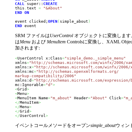
CALL
 super::
CREATE
this
.
text 
=
"&About"
END
ON
event clicked;
OPEN
(
simple_about
)
END
 event
SRM ファイルは
UserControl
オブジェクトに変換します。
は
Menu
および
MenuItem
Controlsに変換し、XAML Object
加されます:
<
UserControl x:Class
=
"simple_demo._simple_menu"
xmlns
=
"http://schemas.microsoft.com/winfx/2006/xa
xmlns:x
=
"http://schemas.microsoft.com/winfx/2006/
xmlns:mc
=
"http://schemas.openxmlformats.org/ 

markup-compatibility/2006"
xmlns:d
=
"http://schemas.microsoft.com/expression/
mc:Ignorable
=
"d"
>
<
Grid
>
<
Menu
>
<
MenuItem Name
=
"m_about"
 Header
=
"About"
 Click
=
"m_
</
MenuItem
>
</
Menu
>
</
Grid
>
</
UserControl
>
イベントコールメソードをオープン
simple_about
ウィン