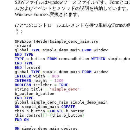
SRWファイルはwindowソースファイルです。Form
ムおよびイベントとメソッドの説明を格納しています。
Windows Formsへ変換されます。
ひとつのコントロールエレメントを持つ単純なFormの
う：
$PBExportHeader$simple_demo_main
.
srw

forward

global 
TYPE
 simple_demo_main 
FROM
END
TYPE
TYPE
 b_button 
FROM
 commandbutton 
WITHIN
END
TYPE
END
 forward

global 
TYPE
 simple_demo_main 
FROM
INTEGER
 width 
=
800
INTEGER
 height 
=
1200
BOOLEAN
 titlebar 
=
TRUE
string title 
=
"simple_demo"
END
TYPE
ON
 simple_demo_main
.
CREATE
this
.
b_button 
=
CREATE
 b_button

this
.
Control
[
]
=
{
this
.
b_button
}
END
ON
ON
 simple_demo_main
.
destroy
