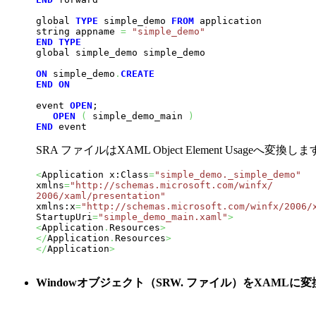
global 
TYPE
 simple_demo 
FROM
 application

string appname 
=
"simple_demo"
END
TYPE
global simple_demo simple_demo

ON
 simple_demo
.
CREATE
END
ON
event 
OPEN
;

OPEN
(
 simple_demo_main 
)
END
 event
SRA ファイルはXAML Object Element Usageへ変換しま
<
Application x:Class
=
"simple_demo._simple_demo"
xmlns
=
"http://schemas.microsoft.com/winfx/ 

2006/xaml/presentation"
xmlns:x
=
"http://schemas.microsoft.com/winfx/2006/
StartupUri
=
"simple_demo_main.xaml"
>
<
Application
.
Resources
>
</
Application
.
Resources
>
</
Application
>
Windowオブジェクト（SRW. ファイル）をXAMLに変