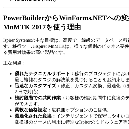
PowerBuilderからWinForms.NETへの変
MnMTK 2017を使う理由
Ispirer Systemsの主な目標は、高度で一線級のデータベー
す。移行ツールIspirer MnMTKは、様々な個別のビジネス
る費用対効果の高い製品です。
主な利点：
優れたテクニカルサポート：
移行のプロジェクトにお
最も複雑なタスクの解決策を見つけることをお約束し
迅速なカスタマイズ：
修正、カスタム変換、最適化（ほ
2 日で対応）
検討段階での共同作業：
お客様の検討期間中に変換の
ができます。
柔軟な価格設定：
広範囲オプションのご提供。
最適化された変換：
インテリジェントで保守しやすい
変換後のソースの利用に特別なIspirerのミドルウェア