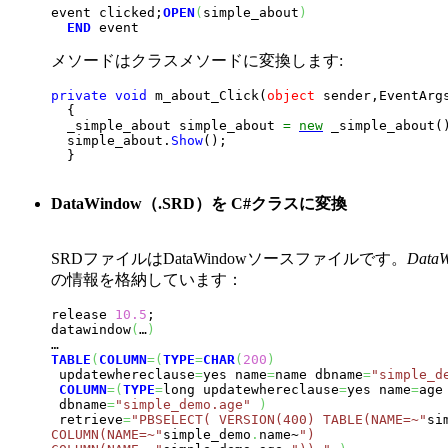
event clicked;
OPEN
(
simple_about
)
END
 event
メソードはクラスメソードに変換します:
private
void
 m_about_Click
(
object
 sender,EventArg
{
  _simple_about simple_about 
=
new
 _simple_about
(
  simple_about.
Show
(
)
; 

}
DataWindow（.SRD）を C#クラスに変換
SRDファイルはDataWindowソースファイルです。
Data
の情報を格納しています：
release 
10.5
;

datawindow
(
…
)
TABLE
(
COLUMN
=
(
TYPE
=
CHAR
(
200
)
 updatewhereclause
=
yes name
=
name dbname
=
"simple_d
COLUMN
=
(
TYPE
=
long updatewhereclause
=
yes name
=
age 
 dbname
=
"simple_demo.age"
)
 retrieve
=
"PBSELECT( VERSION(400) TABLE(NAME=~"
si
COLUMN(NAME=~"
simple_demo
.
name~
") 
