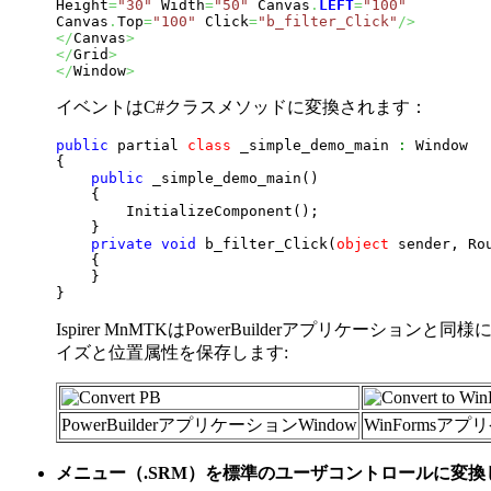
Height
=
"30"
 Width
=
"50"
 Canvas
.
LEFT
=
"100"
Canvas
.
Top
=
"100"
 Click
=
"b_filter_Click"
/>
</
Canvas
>
</
Grid
>
</
Window
>
イベントはC#クラスメソッドに変換されます：
public
 partial 
class
 _simple_demo_main 
:
{
public
 _simple_demo_main
(
)
{
        InitializeComponent
(
)
;

}
private
void
 b_filter_Click
(
object
 sender, Ro
{
}
}
Ispirer MnMTKはPowerBuilderアプリケーション
イズと位置属性を保存します:
PowerBuilderアプリケーションWindow
WinFormsアプ
メニュー（.SRM）を標準のユーザコントロールに変換