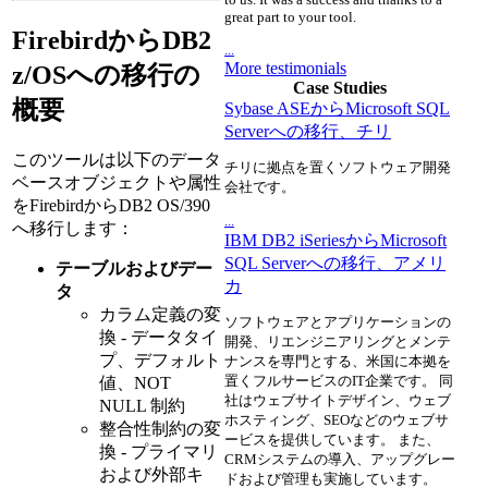
great part to your tool.
FirebirdからDB2
...
More testimonials
z/OSへの移行の
Case Studies
概要
Sybase ASEからMicrosoft SQL
Serverへの移行、チリ
このツールは以下のデータ
チリに拠点を置くソフトウェア開発
ベースオブジェクトや属性
会社です。
をFirebirdからDB2 OS/390
...
へ移行します：
IBM DB2 iSeriesからMicrosoft
SQL Serverへの移行、アメリ
テーブルおよびデー
カ
タ
カラム定義の変
ソフトウェアとアプリケーションの
換 - データタイ
開発、リエンジニアリングとメンテ
プ、デフォルト
ナンスを専門とする、米国に本拠を
置くフルサービスのIT企業です。 同
値、NOT
社はウェブサイトデザイン、ウェブ
NULL 制約
ホスティング、SEOなどのウェブサ
整合性制約の変
ービスを提供しています。 また、
換 - プライマリ
CRMシステムの導入、アップグレー
および外部キ
ドおよび管理も実施しています。