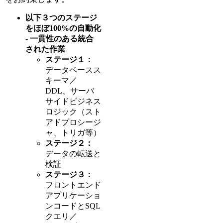
以下３つのステージ
をほぼ100%の自動化
- 一貫性のある統合
された作業
ステージ１：
データベースス
キーマ／
DDL、サーバ
サイドビジネス
ロジック（スト
アドプロシージ
ャ、トリガ等）
ステージ２：
データの転送と
検証
ステージ３：
フロントエンド
アプリケーショ
ンコードとSQL
クエリ／