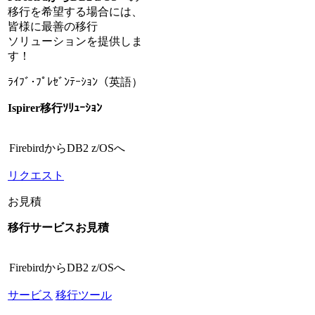
移行を希望する場合には、
皆様に最善の移行
ソリューションを提供しま
す！
ﾗｲﾌﾞ･ﾌﾟﾚｾﾞﾝﾃｰｼｮﾝ（英語）
Ispirer移行ｿﾘｭｰｼｮﾝ
FirebirdからDB2 z/OSへ
リクエスト
お見積
移行サービスお見積
FirebirdからDB2 z/OSへ
サービス
移行ツール