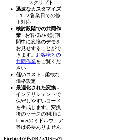
スクリプト
迅速なカスタマイズ
- １-２営業日での修
正対応
検討段階での共同作
業
- お客様の検討期
間中に変換のデモを
お見せすることがで
きます。
お客様との
共同作業
をご覧くだ
さい
低いコスト
- 柔軟な
価格設定
最適化された変換
-
インテリジェントで
保守しやすいコード
を生成します。変換
後のソースの利用に
Ispirerのミドルウェア
等は必要ありません
FirebirdからDB2 z/OSへ
の