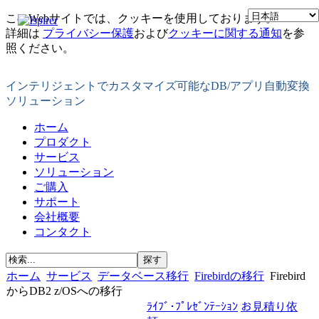
このWebサイトでは、クッキーを使用しております。
詳細は
プライバシー保護
および
クッキーに関する通知
を参
照ください。
インテリジェントでカスタマイズ可能なDB/アプリ自動変換
ソリューション
ホーム
プロダクト
サービス
ソリューション
ご購入
サポート
会社概要
コンタクト
ホーム
サービス
データベース移行
Firebirdの移行
Firebird
からDB2 z/OSへの移行
ﾗｲﾌﾞ･ﾌﾟﾚｾﾞﾝﾃｰｼｮﾝ
お見積り依