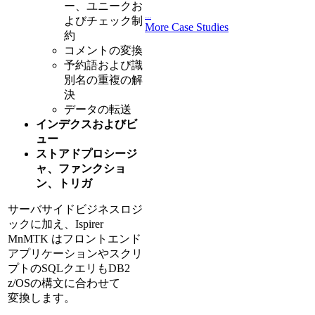
ー、ユニークお
...
よびチェック制
More Case Studies
約
コメントの変換
予約語および識
別名の重複の解
決
データの転送
インデクスおよびビ
ュー
ストアドプロシージ
ャ、ファンクショ
ン、トリガ
サーバサイドビジネスロジ
ックに加え、Ispirer
MnMTK はフロントエンド
アプリケーションやスクリ
プトのSQLクエリもDB2
z/OSの構文に合わせて
変換します。