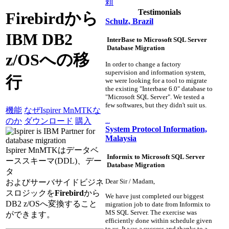
頼
Testimonials
Firebirdから
Schulz, Brazil
IBM DB2
InterBase to Microsoft SQL Server
Database Migration
z/OSへの移
In order to change a factory
supervision and information system,
行
we were looking for a tool to migrate
the existing "Interbase 6.0" database to
"Microsoft SQL Server". We tested a
few softwares, but they didn't suit us.
機能
なぜIspirer MnMTKな
...
のか
ダウンロード
購入
System Protocol Information,
Malaysia
Ispirer MnMTKはデータベ
Informix to Microsoft SQL Server
ーススキーマ(DDL)、デー
Database Migration
タ
Dear Sir / Madam,
およびサーバサイドビジネ
スロジックを
Firebird
から
We have just completed our biggest
DB2 z/OSへ変換すること
migration job to date from Informix to
MS SQL Server. The exercise was
ができます。
efficiently done within schedule given
to us. It was a success and thanks to a