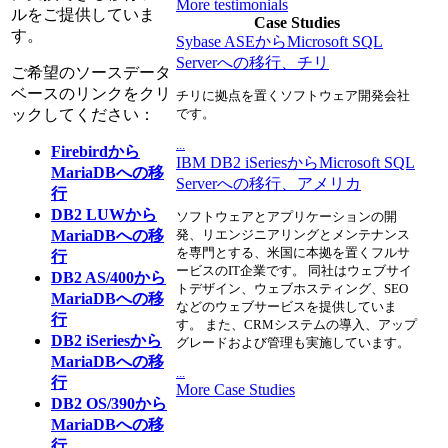
More testimonials
ルをご提供していま
Case Studies
す。
Sybase ASEからMicrosoft SQL
Serverへの移行、チリ
ご希望のソースデータ
ベースのリンクをクリ
チリに拠点を置くソフトウェア開発会社
ックしてください：
です。
...
Firebirdから
IBM DB2 iSeriesからMicrosoft SQL
MariaDBへの移
Serverへの移行、アメリカ
行
DB2 LUWから
ソフトウェアとアプリケーションの開
MariaDBへの移
発、リエンジニアリングとメンテナンス
を専門とする、米国に本拠を置くフルサ
行
ービスのIT企業です。 同社はウェブサイ
DB2 AS/400から
トデザイン、ウェブホスティング、SEO
MariaDBへの移
などのウェブサービスを提供していま
行
す。 また、CRMシステムの導入、アップ
DB2 iSeriesから
グレードおよび管理も実施しています。
MariaDBへの移
...
行
More Case Studies
DB2 OS/390から
MariaDBへの移
行