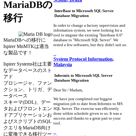
MariaDBの
InterBase to Microsoft SQL Server
移行
Database Migration
In order to change a factory supervision and
information system, we were looking for a
tool to migrate the existing "Interbase 6.0"
MariaDBへの移行に
database to "Microsoft SQL Server". We
tested a few softwares, but they didn't suit us.
Ispirer MnMTKは適当
な製品です！
...
System Protocol Information,
Ispirer Systems社は主要
Malaysia
なデータベースのスト
Informix to Microsoft SQL Server
アド
Database Migration
プロシージャ、ファン
クション、トリガ、デ
Dear Sir / Madam,
ータベース
We have just completed our biggest
スキーマ(DDL)、デー
migration job to date from Informix to MS
タおよびフロントエン
SQL Server. The exercise was efficiently
done within schedule given to us. It was a
ドアプリケーションお
success and thanks to a great part to your
よびスクリプトのSQL
tool.
クエリをMariaDB向け
...
に変換できる移行ツー