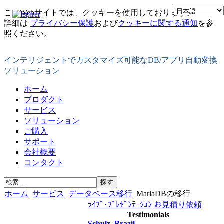
このWebサイトでは、クッキーを使用しております。
詳細は
プライバシー保護
および
クッキーに関する通知
を参
照ください。
インテリジェントでカスタマイズ可能なDB/アプリ自動変換
ソリューション
ホーム
プロダクト
サービス
ソリューション
ご購入
サポート
会社概要
コンタクト
ホーム
サービス
データベース移行
MariaDBの移行
ﾗｲﾌﾞ･ﾌﾟﾚｾﾞﾝﾃｰｼｮﾝ
お見積り依頼
Testimonials
Schulz, Brazil