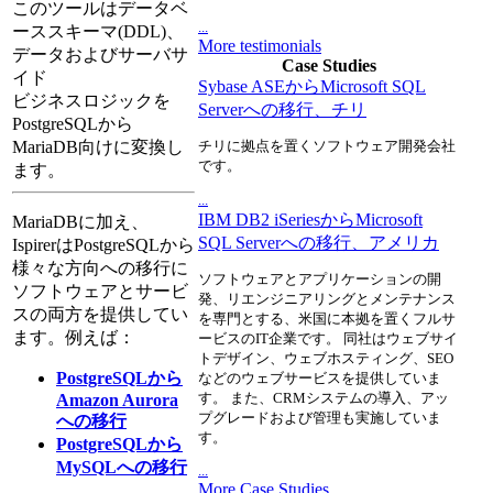
このツールはデータベ
...
ーススキーマ(DDL)、
More testimonials
データおよびサーバサ
Case Studies
イド
Sybase ASEからMicrosoft SQL
ビジネスロジックを
Serverへの移行、チリ
PostgreSQLから
MariaDB向けに変換し
チリに拠点を置くソフトウェア開発会社
です。
ます。
...
IBM DB2 iSeriesからMicrosoft
MariaDBに加え、
SQL Serverへの移行、アメリカ
IspirerはPostgreSQLから
様々な方向への移行に
ソフトウェアとアプリケーションの開
ソフトウェアとサービ
発、リエンジニアリングとメンテナンス
スの両方を提供してい
を専門とする、米国に本拠を置くフルサ
ます。例えば：
ービスのIT企業です。 同社はウェブサイ
トデザイン、ウェブホスティング、SEO
PostgreSQLから
などのウェブサービスを提供していま
す。 また、CRMシステムの導入、アッ
Amazon Aurora
プグレードおよび管理も実施していま
への移行
す。
PostgreSQLから
MySQLへの移行
...
More Case Studies