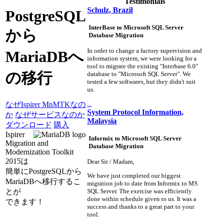
Testimonials
Schulz, Brazil
PostgreSQL
InterBase to Microsoft SQL Server
から
Database Migration
In order to change a factory supervision and
MariaDBへ
information system, we were looking for a
tool to migrate the existing "Interbase 6.0"
の移行
database to "Microsoft SQL Server". We
tested a few softwares, but they didn't suit
us.
...
なぜIspirer MnMTKなの
System Protocol Information,
か
なぜサービスなのか
Malaysia
ダウンロード
購入
Ispirer
Informix to Microsoft SQL Server
Migration and
Database Migration
Modernization Toolkit
2015は
Dear Sir / Madam,
簡単にPostgreSQLから
We have just completed our biggest
MariaDBへ移行するこ
migration job to date from Informix to MS
とが
SQL Server. The exercise was efficiently
done within schedule given to us. It was a
できます！
success and thanks to a great part to your
tool.