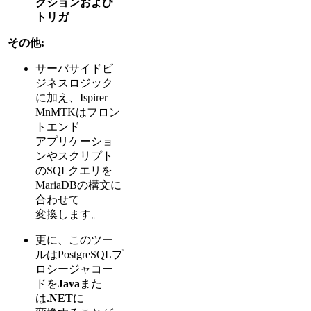
クションおよび
トリガ
その他:
サーバサイドビ
ジネスロジック
に加え、Ispirer
MnMTKはフロン
トエンド
アプリケーショ
ンやスクリプト
のSQLクエリを
MariaDBの構文に
合わせて
変換します。
更に、このツー
ルはPostgreSQLプ
ロシージャコー
ドを
Java
また
は
.NET
に