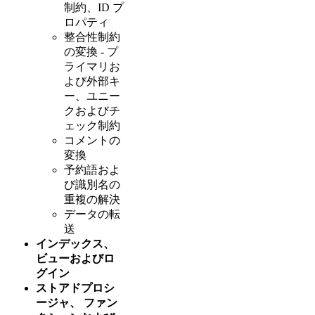
制約、ID プ
ロパティ
整合性制約
の変換 - プ
ライマリお
よび外部キ
ー、ユニー
クおよびチ
ェック制約
コメントの
変換
予約語およ
び識別名の
重複の解決
データの転
送
インデックス、
ビューおよびロ
グイン
ストアドプロシ
ージャ、 ファン