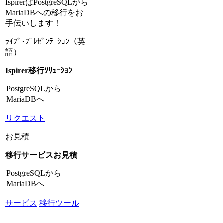
IspirerはPostgreSQLから
MariaDBへの移行をお
手伝いします！
ﾗｲﾌﾞ･ﾌﾟﾚｾﾞﾝﾃｰｼｮﾝ（英
語）
Ispirer移行ｿﾘｭｰｼｮﾝ
PostgreSQLから
MariaDBへ
リクエスト
お見積
移行サービスお見積
PostgreSQLから
MariaDBへ
サービス
移行ツール