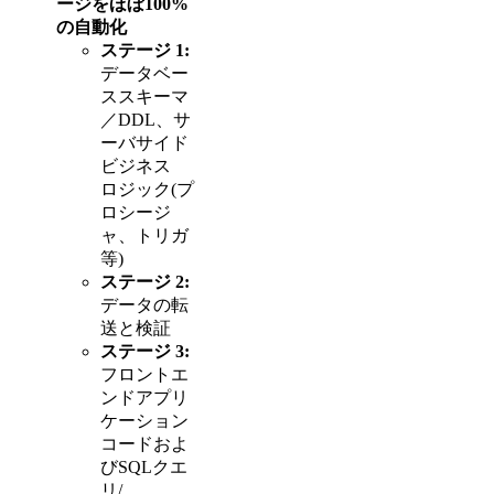
ージをほぼ100%
の自動化
ステージ 1:
データベー
ススキーマ
／DDL、サ
ーバサイド
ビジネス
ロジック(プ
ロシージ
ャ、トリガ
等)
ステージ 2:
データの転
送と検証
ステージ 3:
フロントエ
ンドアプリ
ケーション
コードおよ
びSQLクエ
リ/