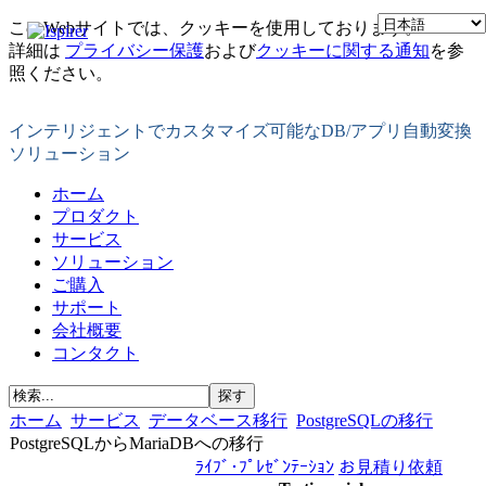
このWebサイトでは、クッキーを使用しております。
詳細は
プライバシー保護
および
クッキーに関する通知
を参
照ください。
インテリジェントでカスタマイズ可能なDB/アプリ自動変換
ソリューション
ホーム
プロダクト
サービス
ソリューション
ご購入
サポート
会社概要
コンタクト
ホーム
サービス
データベース移行
PostgreSQLの移行
PostgreSQLからMariaDBへの移行
ﾗｲﾌﾞ･ﾌﾟﾚｾﾞﾝﾃｰｼｮﾝ
お見積り依頼