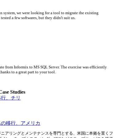
n system, we were looking for a tool to migrate the existing
ested a few softwares, but they didn't suit us.
ate from Informix to MS SQL Server. The exercise was efficiently
hanks to a great part to your tool.
Case Studies
rへの移行、チリ
Serverへの移行、アメリカ
ジニアリングとメンテナンスを専門とする、米国に本拠を置くフ