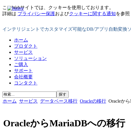
このWebサイトでは、クッキーを使用しております。
詳細は
プライバシー保護
および
クッキーに関する通知
を参照
インテリジェントでカスタマイズ可能なDB/アプリ自動変換
ホーム
プロダクト
サービス
ソリューション
ご購入
サポート
会社概要
コンタクト
ホーム
サービス
データベース移行
Oracleの移行
Oracleか
OracleからMariaDBへの移行