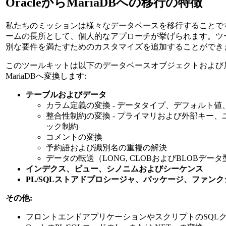
OracleからMariaDBへの移行の特徴
私たちのミッションは様々なデータベースを移行することです。Ispir
ームの長所として、個人的なアプローチが挙げられます。ツ
別な要件を満たすためのカスタマイズを追加することができ
このツールキットは以下のデータベースオブジェクトおよび属性
MariaDBへ変換します:
テーブルおよびデータ
カラム定義の変換 - データタイプ、デフォルト値、N
整合性制約の変換 - プライマリおよび外部キー
ック制約
コメントの変換
予約語および識別名の重複の解決
データの転送（LONG, CLOBおよびBLOBデー
インデクス、ビュー、シノニムおよびシーケンス
PL/SQLストアドプロシージャ、パッケージ、ファン
その他:
フロントエンドアプリケーションやスクリプトのSQL