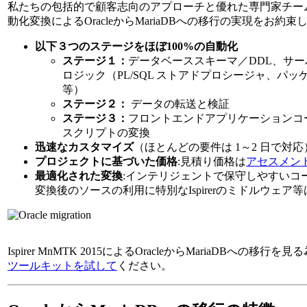
私たちの包括的で顧客志向のアプローチと優れた専門家チーム
動化変換によるOracleからMariaDBへの移行の実現をお約束
以下３つのステージをほぼ100%の自動化
ステージ１：
データベーススキーマ／DDL、サ
ロジック（PL/SQL ストアドプロシージャ、パ
等）
ステージ２：
データの転送と検証
ステージ３：
フロントエンドアプリケーションコー
スクリプトの変換
迅速なカスタマイズ
（ほとんどの要件は 1～2 日で対応
プロジェクトに基づいた価格
:見積り価格は
アセスメン
最適化された変換
:インテリジェントで保守しやすいコ
変換後のソースの利用に特別なIspirerのミドルウェア
Ispirer MnMTK 2015によるOracleからMariaDBへの移行を見
ツールキットを試して
ください。