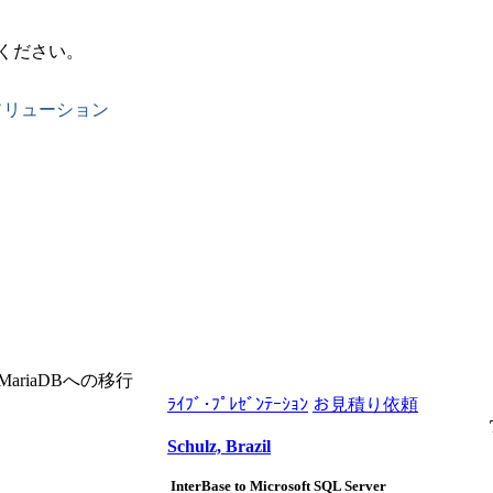
ください。
ソリューション
らMariaDBへの移行
ﾗｲﾌﾞ･ﾌﾟﾚｾﾞﾝﾃｰｼｮﾝ
お見積り依頼
Schulz, Brazil
InterBase to Microsoft SQL Server