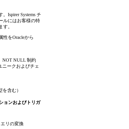
er Systems チ
ールにはお客様の特
ます。
をOracleから
OT NULL 制約
、ユニークおよびチェ
タ型を含む）
クションおよびトリガ
クエリの変換