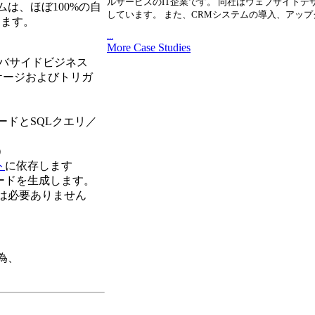
ルサービスのIT企業です。 同社はウェブサイトデ
は、ほぼ100%の自
しています。 また、CRMシステムの導入、アッ
します。
...
More Case Studies
ーバサイドビジネス
ッケージおよびトリガ
ドとSQLクエリ／
）
ト
に依存します
ードを生成します。
等は必要ありません
る為、