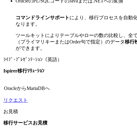
OracleのPL/SQLコードのJavaまたは.NETへの変換
コマンドラインサポート
により、移行プロセスを自動
なります。
ツールキットによりテーブルやローの数の比較し、全
（プライマリキーまたはOrder句で指定）のデータ
移行
ができます。
ﾗｲﾌﾞ･ﾌﾟﾚｾﾞﾝﾃｰｼｮﾝ（英語）
Ispirer移行ｿﾘｭｰｼｮﾝ
OracleからMariaDBへ
リクエスト
お見積
移行サービスお見積