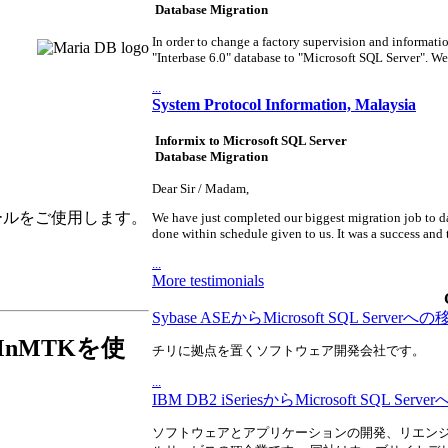
Database Migration
In order to change a factory supervision and informatio
"Interbase 6.0" database to "Microsoft SQL Server". We t
...
System Protocol Information, Malaysia
Informix to Microsoft SQL Server
Database Migration
Dear Sir / Madam,
ールをご使用します。
We have just completed our biggest migration job to d
done within schedule given to us. It was a success and t
。
...
More testimonials
Sybase ASEからMicrosoft SQL Serve
 MnMTKを使
チリに拠点を置くソフトウェア開発会社です。
...
IBM DB2 iSeriesからMicrosoft SQL 
ソフトウェアとアプリケーションの開発、リエン