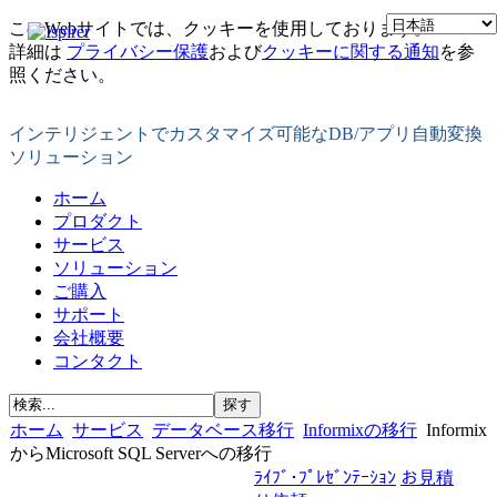
このWebサイトでは、クッキーを使用しております。
詳細は
プライバシー保護
および
クッキーに関する通知
を参
照ください。
インテリジェントでカスタマイズ可能なDB/アプリ自動変換
ソリューション
ホーム
プロダクト
サービス
ソリューション
ご購入
サポート
会社概要
コンタクト
ホーム
サービス
データベース移行
Informixの移行
Informix
からMicrosoft SQL Serverへの移行
ﾗｲﾌﾞ･ﾌﾟﾚｾﾞﾝﾃｰｼｮﾝ
お見積