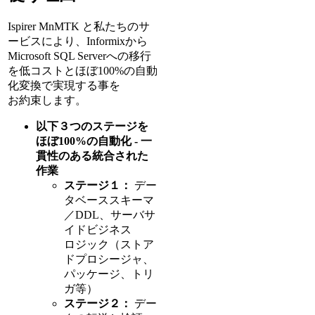
Ispirer MnMTK と私たちのサ
ービスにより、Informixから
Microsoft SQL Serverへの移行
を低コストとほぼ100%の自動
化変換で実現する事を
お約束します。
以下３つのステージを
ほぼ100%の自動化 - 一
貫性のある統合された
作業
ステージ１：
デー
タベーススキーマ
／DDL、サーバサ
イドビジネス
ロジック（ストア
ドプロシージャ、
パッケージ、トリ
ガ等）
ステージ２：
デー