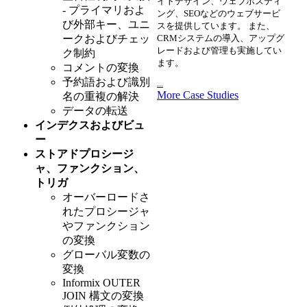
イトデザイン、ウェブホスティ
- プライマリおよ
ング、SEOなどのウェブサービ
び外部キー、ユニ
スを提供しています。 また、
ークおよびチェッ
CRMシステムの導入、アップグ
レードおよび管理も実施してい
ク制約
ます。
コメントの変換
予約語および識別
...
More Case Studies
名の重複の解決
データの転送
インデクスおよびビュ
ー
ストアドプロシージ
ャ、ファンクション、
トリガ
オーバーロードさ
れたプロシージャ
やファンクション
の変換
グローバル変数の
変換
Informix OUTER
JOIN 構文の変換