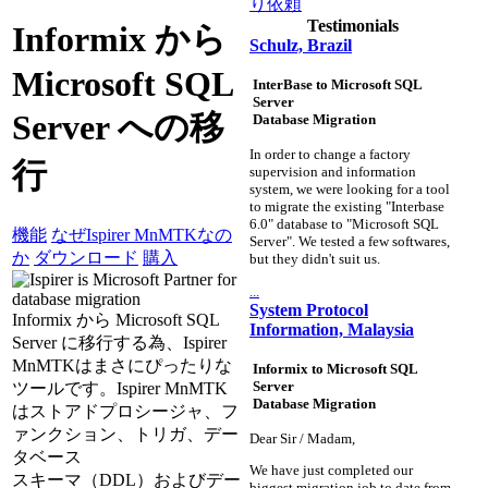
り依頼
Testimonials
Informix から
Schulz, Brazil
Microsoft SQL
InterBase to Microsoft SQL
Server
Server への移
Database Migration
In order to change a factory
行
supervision and information
system, we were looking for a tool
to migrate the existing "Interbase
6.0" database to "Microsoft SQL
機能
なぜIspirer MnMTKなの
Server". We tested a few softwares,
か
ダウンロード
購入
but they didn't suit us.
...
System Protocol
Informix から Microsoft SQL
Information, Malaysia
Server に移行する為、Ispirer
MnMTKはまさにぴったりな
Informix to Microsoft SQL
Server
ツールです。Ispirer MnMTK
Database Migration
はストアドプロシージャ、フ
ァンクション、トリガ、デー
Dear Sir / Madam,
タベース
We have just completed our
スキーマ（DDL）およびデー
biggest migration job to date from