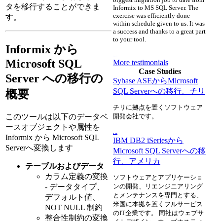
タを移行することができま
Informix to MS SQL Server. The
exercise was efficiently done
す。
within schedule given to us. It was
a success and thanks to a great part
to your tool.
Informix から
...
Microsoft SQL
More testimonials
Case Studies
Server への移行の
Sybase ASEからMicrosoft
SQL Serverへの移行、チリ
概要
チリに拠点を置くソフトウェア
このツールは以下のデータベ
開発会社です。
ースオブジェクトや属性を
...
Informix から Microsoft SQL
IBM DB2 iSeriesから
Serverへ変換します
Microsoft SQL Serverへの移
行、アメリカ
テーブルおよびデータ
カラム定義の変換
ソフトウェアとアプリケーショ
- データタイプ、
ンの開発、リエンジニアリング
とメンテナンスを専門とする、
デフォルト値、
米国に本拠を置くフルサービス
NOT NULL 制約
のIT企業です。 同社はウェブサ
整合性制約の変換