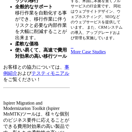
ックの移行
する、米国に本拠を置くフル
サービスのIT企業です。 同社
全般的なサポート
はウェブサイトデザイン、ウ
移行作業を自動化する事
ェブホスティング、SEOなど
ができ、移行作業に伴う
のウェブサービスを提供して
リスクと必要な内部作業
います。 また、CRMシステム
を大幅に削減することが
の導入、アップグレードおよ
出来ます。
び管理も実施しています。
柔軟な価格
...
使い易くて、高速で費用
More Case Studies
対効果の高い移行ツール
お客様との協力については、
事
例紹介
および
テスティモニアル
をご覧ください！
Ispirer Migration and
Modernizarion Toolkit (Ispirer
MnMTK)ツールは、様々な個別
のビジネス要件に応えることが
できる費用対効果の高い製品で