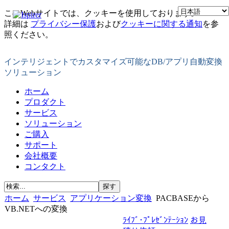
このWebサイトでは、クッキーを使用しております。
詳細は
プライバシー保護
および
クッキーに関する通知
を参
照ください。
インテリジェントでカスタマイズ可能なDB/アプリ自動変換
ソリューション
ホーム
プロダクト
サービス
ソリューション
ご購入
サポート
会社概要
コンタクト
ホーム
サービス
アプリケーション変換
PACBASEから
VB.NETへの変換
ﾗｲﾌﾞ･ﾌﾟﾚｾﾞﾝﾃｰｼｮﾝ
お見