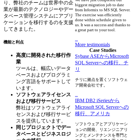
り、弊社のチームは世界中の企
biggest migration job to date
業が最新のテクノロジーやデー
from Informix to MS SQL Server.
The exercise was efficiently
タベース管理システムにアプリ
done within schedule given to
ケーションを移行するのを支援
us. It was a success and thanks to
してきました。
a great part to your tool.
...
機能と利点
More testimonials
Case Studies
高度に開発された移行作
Sybase ASEからMicrosoft
業
SQL Serverへの移行、チ
ツールは、幅広いデータ
リ
ベースおよびプログラミ
チリに拠点を置くソフトウェ
ング言語をサポートして
ア開発会社です。
います。
ソフトウェアライセンス
...
IBM DB2 iSeriesから
および移行サービス
Microsoft SQL Serverへの
弊社はソフトウェアライ
移行、アメリカ
センスおよび移行サービ
スを提供しています。
ソフトウェアとアプリケーシ
同じプロジェクトでデー
ョンの開発、リエンジニアリ
タベースとビジネスロジ
ングとメンテナンスを専門と