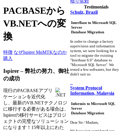
積り依頼
Testimonials
PACBASEから
Schulz, Brazil
VB.NETへの変
InterBase to Microsoft SQL
Server
Database Migration
換
In order to change a factory
supervision and information
system, we were looking for a
特徴
なぜIspirer MnMTKなのか
tool to migrate the existing
購入
"Interbase 6.0" database to
"Microsoft SQL Server". We
tested a few softwares, but they
Ispirer – 弊社の努力、御社
didn't suit us.
の成功
...
System Protocol
現行のPACBASEアプリ
Information, Malaysia
ケーションを近代化
し、最新のVB.NETテクノロジ
Informix to Microsoft SQL
Server
に移行する必要がある場合は、
Database Migration
Ispirerの移行サービスはプロジ
ェクトの完璧なソリューション
Dear Sir / Madam,
になります！15年以上にわた
We have just completed our