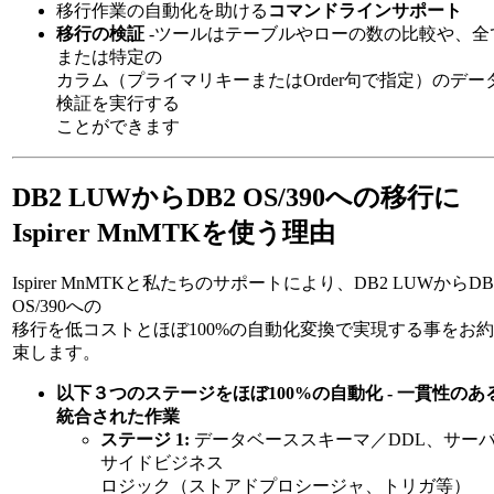
移行作業の自動化を助ける
コマンドラインサポート
移行の検証
-ツールはテーブルやローの数の比較や、全
または特定の
カラム（プライマリキーまたはOrder句で指定）のデー
検証を実行する
ことができます
DB2 LUWからDB2 OS/390への移行に
Ispirer MnMTKを使う理由
Ispirer MnMTKと私たちのサポートにより、DB2 LUWからDB
OS/390への
移行を低コストとほぼ100%の自動化変換で実現する事をお約
束します。
以下３つのステージをほぼ100%の自動化 - 一貫性のあ
統合された作業
ステージ 1:
データベーススキーマ／DDL、サー
サイドビジネス
ロジック（ストアドプロシージャ、トリガ等）