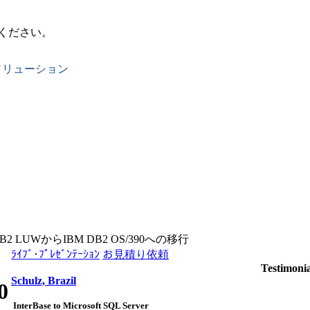
ください。
ソリューション
DB2 LUWからIBM DB2 OS/390への移行
ﾗｲﾌﾞ･ﾌﾟﾚｾﾞﾝﾃｰｼｮﾝ
お見積り依頼
Testimonia
Schulz, Brazil
0
InterBase to Microsoft SQL Server