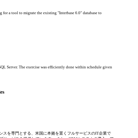
for a tool to migrate the existing "Interbase 6.0" database to
QL Server. The exercise was efficiently done within schedule given
es
ンスを専門とする、米国に本拠を置くフルサービスのIT企業で