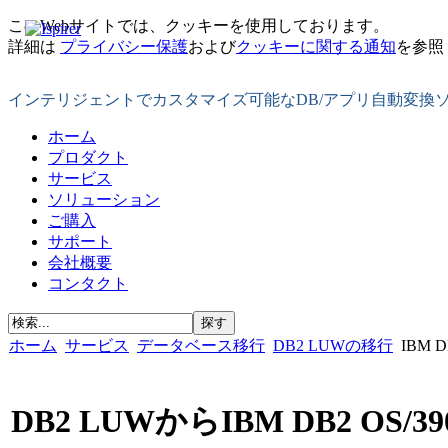
このWebサイトでは、クッキーを使用しております。
詳細は
プライバシー保護
および
クッキーに関する通知
を参照
インテリジェントでカスタマイズ可能なDB/アプリ自動変換
ホーム
プロダクト
サービス
ソリューション
ご購入
サポート
会社概要
コンタクト
ホーム
サービス
データベース移行
DB2 LUWの移行
IBM 
DB2 LUWからIBM DB2 OS/39