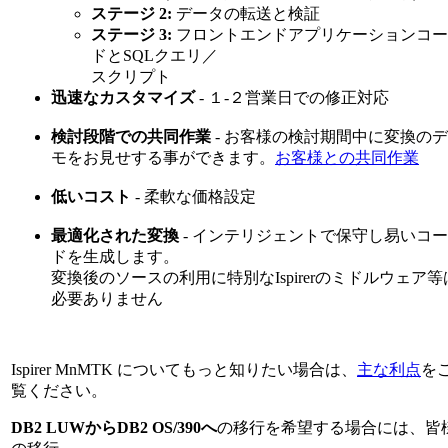
ステージ 2:
データの転送と検証
ステージ 3:
フロントエンドアプリケーションコー
ドとSQLクエリ／
スクリプト
迅速なカスタマイズ
- １-２営業日での修正対応
検討段階での共同作業
- お客様の検討期間中に変換のデ
モをお見せする事ができます。
お客様との共同作業
低いコスト
- 柔軟な価格設定
最適化された変換
- インテリジェントで保守し易いコー
ドを生成します。
変換後のソースの利用に特別なIspirerのミドルウェア等
必要ありません
Ispirer MnMTK についてもっと知りたい場合は、
主な利点
を
覧ください。
DB2 LUWからDB2 OS/390へ
の移行を希望する場合には、皆