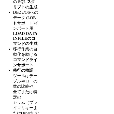
の
SQL スク
リプトの生成
DB2 z/OSへの
データ (LOB
もサポート)イ
ンポート用
LOAD DATA
INFILEのコ
マンドの生成
移行作業の自
動化を助ける
コマンドライ
ンサポート
移行の検証
-
ツールはテー
ブルやローの
数の比較や、
全てまたは特
定の
カラム（プラ
イマリキーま
たはOrder句で