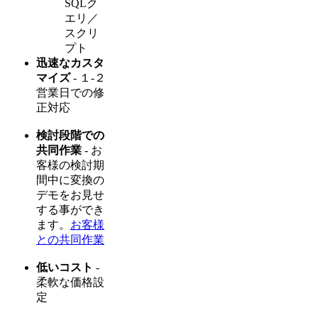
SQLク
エリ／
スクリ
プト
迅速なカスタ
マイズ
- １-２
営業日での修
正対応
検討段階での
共同作業
- お
客様の検討期
間中に変換の
デモをお見せ
する事ができ
ます。
お客様
との共同作業
低いコスト
-
柔軟な価格設
定