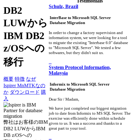
Testimonials
Schulz, Brazil
DB2
InterBase to Microsoft SQL Server
LUWから
Database Migration
IBM DB2
In order to change a factory supervision and
information system, we were looking for a tool
to migrate the existing "Interbase 6.0" database
z/OSへの
to "Microsoft SQL Server". We tested a few
softwares, but they didn't suit us.
移行
...
System Protocol Information,
Malaysia
概要
特徴
なぜ
Informix to Microsoft SQL Server
Ispirer MnMTKなの
Database Migration
か
ダウンロード
購
入
Dear Sir / Madam,
We have just completed our biggest migration
job to date from Informix to MS SQL Server. The
exercise was efficiently done within schedule
弊社はお客様のIBM
given to us. It was a success and thanks to a
DB2 LUWからIBM
great part to your tool.
DB z/OSへの
...