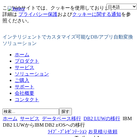
このWebサイトでは、クッキーを使用しております。
詳細は
プライバシー保護
および
クッキーに関する通知
を参
照ください。
インテリジェントでカスタマイズ可能なDB/アプリ自動変換
ソリューション
ホーム
プロダクト
サービス
ソリューション
ご購入
サポート
会社概要
コンタクト
ホーム
サービス
データベース移行
DB2 LUWの移行
IBM
DB2 LUWからIBM DB2 z/OSへの移行
ﾗｲﾌﾞ･ﾌﾟﾚｾﾞﾝﾃｰｼｮﾝ
お見積り依頼