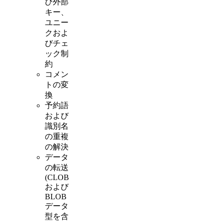
び外部
キー、
ユニー
クおよ
びチェ
ック制
約
コメン
トの変
換
予約語
および
識別名
の重複
の解決
データ
の転送
(CLOB
および
BLOB
データ
型を含