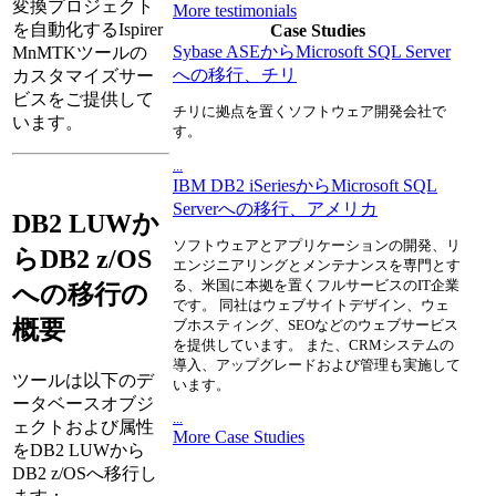
変換プロジェクト
More testimonials
を自動化するIspirer
Case Studies
Sybase ASEからMicrosoft SQL Server
MnMTKツールの
への移行、チリ
カスタマイズサー
ビスをご提供して
チリに拠点を置くソフトウェア開発会社で
います。
す。
...
IBM DB2 iSeriesからMicrosoft SQL
Serverへの移行、アメリカ
DB2 LUWか
ソフトウェアとアプリケーションの開発、リ
らDB2 z/OS
エンジニアリングとメンテナンスを専門とす
る、米国に本拠を置くフルサービスのIT企業
への移行の
です。 同社はウェブサイトデザイン、ウェ
概要
ブホスティング、SEOなどのウェブサービス
を提供しています。 また、CRMシステムの
導入、アップグレードおよび管理も実施して
ツールは以下のデ
います。
ータベースオブジ
...
ェクトおよび属性
More Case Studies
をDB2 LUWから
DB2 z/OSへ移行し