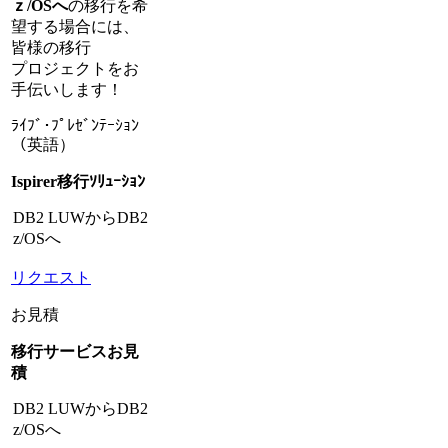
ｚ/OSへ
の移行を希
望する場合には、
皆様の移行
プロジェクトをお
手伝いします！
ﾗｲﾌﾞ･ﾌﾟﾚｾﾞﾝﾃｰｼｮﾝ
（英語）
Ispirer移行ｿﾘｭｰｼｮﾝ
DB2 LUWからDB2
z/OSへ
リクエスト
お見積
移行サービスお見
積
DB2 LUWからDB2
z/OSへ