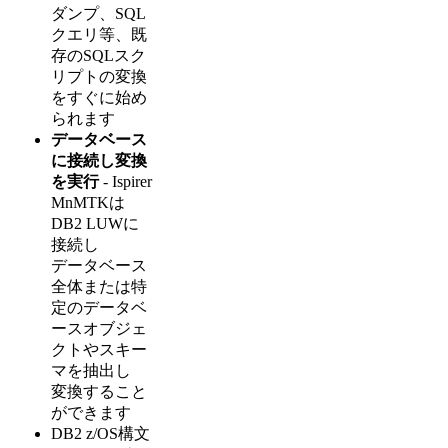
ダンプ、SQL
クエリ等、既
存のSQLスク
リプトの変換
をすぐに始め
られます
データベース
に接続し変換
を実行
- Ispirer
MnMTKは
DB2 LUWに
接続し
データベース
全体または特
定のデータベ
ースオブジェ
クトやスキー
マを抽出し
変換すること
ができます
DB2 z/OS構文