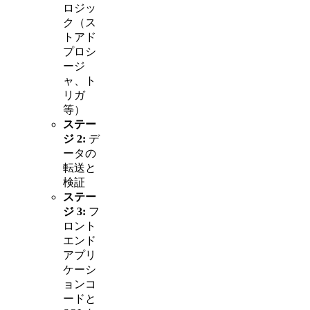
ロジッ
ク（ス
トアド
プロシ
ージ
ャ、ト
リガ
等）
ステー
ジ 2:
デ
ータの
転送と
検証
ステー
ジ 3:
フ
ロント
エンド
アプリ
ケーシ
ョンコ
ードと