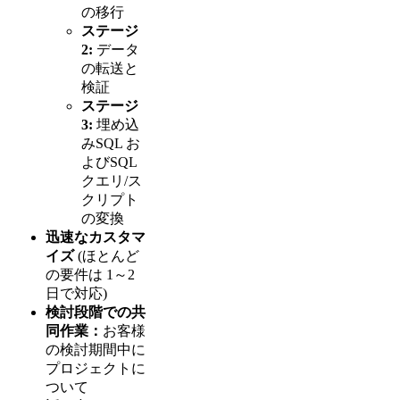
の移行
ステージ
2:
データ
の転送と
検証
ステージ
3:
埋め込
みSQL お
よびSQL
クエリ/ス
クリプト
の変換
迅速なカスタマ
イズ
(ほとんど
の要件は 1～2
日で対応)
検討段階での共
同作業：
お客様
の検討期間中に
プロジェクトに
ついて