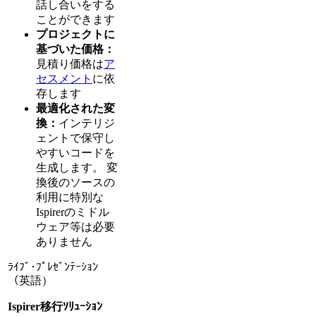
話し合いをする
ことができます
プロジェクトに
基づいた価格：
見積り価格は
ア
セスメント
に依
存します
最適化された変
換：
インテリジ
ェントで保守し
やすいコードを
生成します。 変
換後のソースの
利用に特別な
Ispirerのミドル
ウェア等は必要
ありません
ﾗｲﾌﾞ･ﾌﾟﾚｾﾞﾝﾃｰｼｮﾝ
（英語）
Ispirer移行ｿﾘｭｰｼｮﾝ