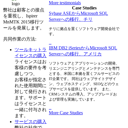
More testimonials
Case Studies
弊社は顧客との接点
Sybase ASEからMicrosoft SQL
を重視し、Ispirer
Serverへの移行、チリ
MnMTK 2015移行ツ
ールを発展します。
チリに拠点を置くソフトウェア開発会社で
す。
共同作業の方法:
...
IBM DB2 iSeriesからMicrosoft SQL
ツールキットラ
Serverへの移行、アメリカ
イセンスの購入
ライセンスはお
ソフトウェアとアプリケーションの開発、
客様の要件を考
リエンジニアリングとメンテナンスを専門
慮しつつ、
とする、米国に本拠を置くフルサービスの
IT企業です。 同社はウェブサイトデザイ
お客様が指定さ
ン、ウェブホスティング、SEOなどのウェ
れた使用期間に
ブサービスを提供しています。 また、
対して発行され
CRMシステムの導入、アップグレードお
ます。サポート
よび管理も実施しています。
はライセンスと
...
一緒に付与され
More Case Studies
ます。
サービスの購入
弊社の社内で、