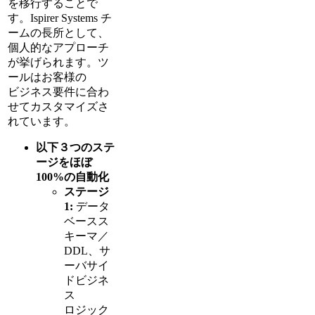
を移行することで
す。Ispirer Systems チ
ームの長所として、
個人的なアプローチ
が挙げられます。ツ
ールはお客様の
ビジネス要件に合わ
せてカスタマイズさ
れています。
以下３つのステ
ージをほぼ
100%の自動化
ステージ
1:
データ
ベースス
キーマ／
DDL、サ
ーバサイ
ドビジネ
ス
ロジック