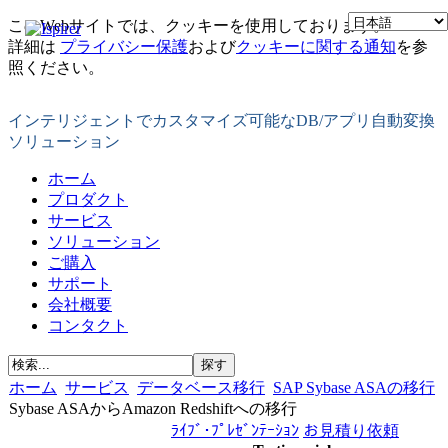
このWebサイトでは、クッキーを使用しております。
詳細は
プライバシー保護
および
クッキーに関する通知
を参
照ください。
インテリジェントでカスタマイズ可能なDB/アプリ自動変換
ソリューション
ホーム
プロダクト
サービス
ソリューション
ご購入
サポート
会社概要
コンタクト
ホーム
サービス
データベース移行
SAP Sybase ASAの移行
Sybase ASAからAmazon Redshiftへの移行
ﾗｲﾌﾞ･ﾌﾟﾚｾﾞﾝﾃｰｼｮﾝ
お見積り依頼