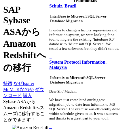
Testimonials
Schulz, Brazil
SAP
InterBase to Microsoft SQL Server
Sybase
Database Migration
ASAから
In order to change a factory supervision and
information system, we were looking for a
tool to migrate the existing "Interbase 6.0"
Amazon
database to "Microsoft SQL Server". We
tested a few softwares, but they didn't suit us.
Redshiftへ
...
System Protocol Information,
の移行
Malaysia
Informix to Microsoft SQL Server
Database Migration
特徴
なぜIspirer
MnMTKなのか
ダウ
Dear Sir / Madam,
ンロード
購入
We have just completed our biggest
Sybase ASAから
migration job to date from Informix to MS
Amazon Redshiftへス
SQL Server. The exercise was efficiently done
ムーズに移行するこ
within schedule given to us. It was a success
and thanks to a great part to your tool.
とができます！
...