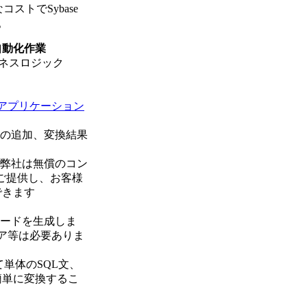
コストでSybase
。
自動化作業
ネスロジック
アプリケーション
様の追加、変換結果
、弊社は無償のコン
版をご提供し、お客様
できます
コードを生成しま
ェア等は必要ありま
使って単体のSQL文、
簡単に変換するこ