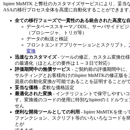
Ispirer MnMTK と弊社のカスタマイズサービスにより、妥当な
ASAの移行プロセス全体を高度に自動化することができます
全ての移行フェーズで一貫性のある統合された高度な
データベーススキーマ／DDL、サーバサイドビジ
（プロシージャ、トリガ等）
データの転送と検証
フロントエンドアプリケーションとスクリプト。
変換
迅速なカスタマイズ
- ツールの修正、カスタム変換仕
の最適化（ほとんどの要件は１～３日で対応）
評価期間中の無償サービス
- ご契約前の評価期間中に
サルティングとお客様向けのIspirer MnMTKの修正
資産の自動化変換が可能であることを証明することが
妥当な価格
- 柔軟な価格設定
最適化された変換
- インテリジェントで保守しやすい
す。変換後のコードの使用に特別なIspirerのミドルウ
せん
便利な開発ツールとしての利用
- Ispirer MnMTKを
ファンクション、スクリプト等のいろいろなコードを
とが