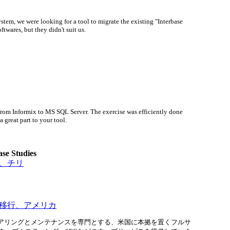
stem, we were looking for a tool to migrate the existing "Interbase
twares, but they didn't suit us.
from Informix to MS SQL Server. The exercise was efficiently done
a great part to your tool.
se Studies
移行、チリ
verへの移行、アメリカ
アリングとメンテナンスを専門とする、米国に本拠を置くフルサ