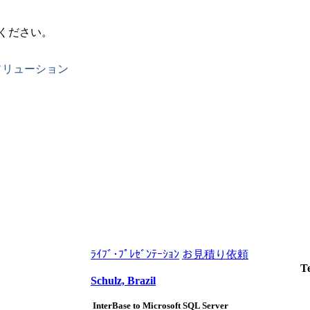
ください。
ソリューション
ﾗｲﾌﾞ･ﾌﾟﾚｾﾞﾝﾃｰｼｮﾝ
お見積り依頼
Te
Schulz, Brazil
InterBase to Microsoft SQL Server