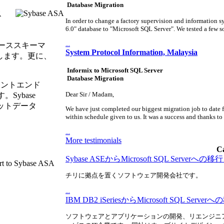
Database Migration
ス
In order to change a factory supervision and information sy
6.0" database to "Microsoft SQL Server". We tested a few sof
...
ーススキーマ
System Protocol Information, Malaysia
します。更に、
Informix to Microsoft SQL Server
Database Migration
フロントエンド
Dear Sir / Madam,
Sybase
ゲットデータ
We have just completed our biggest migration job to date 
within schedule given to us. It was a success and thanks to 
...
More testimonials
Ca
Sybase ASEからMicrosoft SQL Serverへの
チリに拠点を置くソフトウェア開発会社です。
...
IBM DB2 iSeriesからMicrosoft SQL Ser
ソフトウェアとアプリケーションの開発、リエンジニ