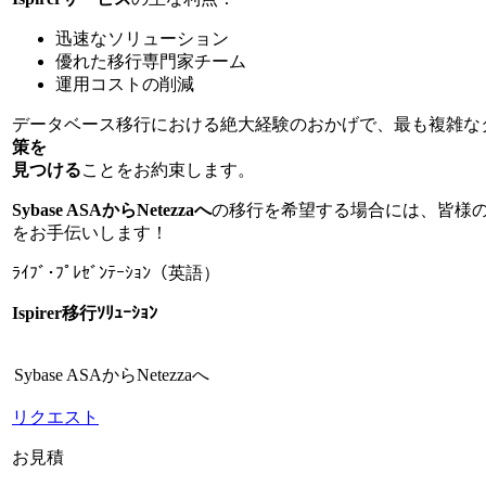
迅速なソリューション
優れた移行専門家チーム
運用コストの削減
データベース移行における絶大経験のおかげで、最も複雑な
策を
見つける
ことをお約束します。
Sybase ASAからNetezzaへ
の移行を希望する場合には、皆様
をお手伝いします！
ﾗｲﾌﾞ･ﾌﾟﾚｾﾞﾝﾃｰｼｮﾝ（英語）
Ispirer移行ｿﾘｭｰｼｮﾝ
Sybase ASAからNetezzaへ
リクエスト
お見積