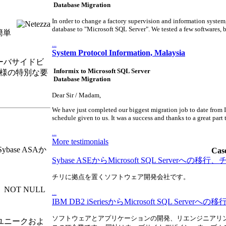
Database Migration
In order to change a factory supervision and information system,
database to "Microsoft SQL Server". We tested a few softwares, bu
を簡単
...
System Protocol Information, Malaysia
ーバサイドビ
Informix to Microsoft SQL Server
お客様の特別な要
Database Migration
Dear Sir / Madam,
We have just completed our biggest migration job to date from 
schedule given to us. It was a success and thanks to a great part 
...
More testimonials
se ASAか
Case
Sybase ASEからMicrosoft SQL Serverへの移行、
チリに拠点を置くソフトウェア開発会社です。
OT NULL
...
IBM DB2 iSeriesからMicrosoft SQL Server
ソフトウェアとアプリケーションの開発、リエンジニアリ
ユニークおよ