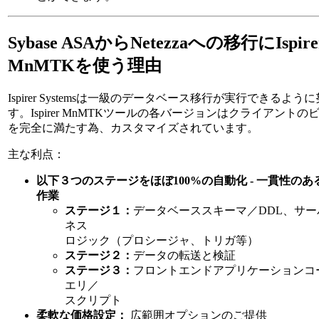
Sybase ASAからNetezzaへの移行にIspire
MnMTKを使う理由
Ispirer Systemsは一級のデータベース移行が実行できるよ
す。Ispirer MnMTKツールの各バージョンはクライアント
を完全に満たす為、カスタマイズされています。
主な利点：
以下３つのステージをほぼ100%の自動化 - 一貫性の
作業
ステージ１：
データベーススキーマ／DDL、サ
ネス
ロジック（プロシージャ、トリガ等）
ステージ２：
データの転送と検証
ステージ３：
フロントエンドアプリケーションコー
エリ／
スクリプト
柔軟な価格設定：
広範囲オプションのご提供