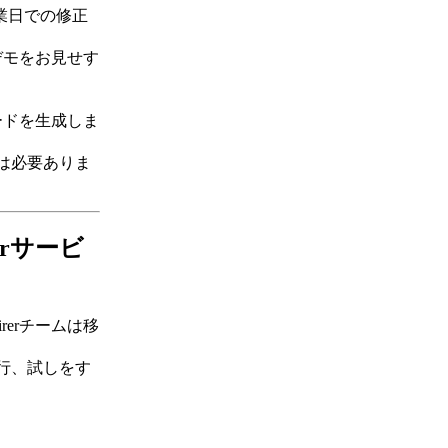
業日での修正
デモをお見せす
ードを生成しま
等は必要ありま
rerサービ
rerチームは移
行、試しをす