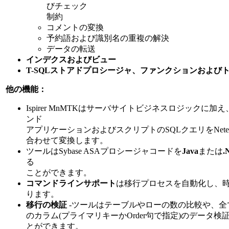
びチェック
制約
コメントの変換
予約語および識別名の重複の解決
データの転送
インデクスおよびビュー
T-SQLストアドプロシージャ、ファンクションおよび
他の機能：
Ispirer MnMTKはサーバサイトビジネスロジックに加
ンド
アプリケーションおよびスクリプトのSQLクエリをNete
合わせて変換します。
ツールはSybase ASAプロシージャコードを
Java
または
.
る
ことができます。
コマンドラインサポート
は移行プロセスを自動化し、
ります。
移行の検証
-ツールはテーブルやローの数の比較や、全
のカラム(プライマリキーかOrder句で指定)のデータ検
とができます。