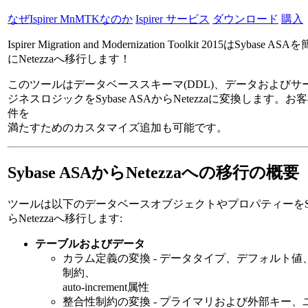
なぜIspirer MnMTKなのか
Ispirer サービス
ダウンロード
購入
Ispirer Migration and Modernization Toolkit 2015はSybase ASA
にNetezzaへ移行します！
このツールはデータベーススキーマ(DDL)、データおよびサ
ジネスロジックをSybase ASAからNetezzaに変換します。
件を
満たすためのカスタマイズ追加も可能です。
Sybase ASAからNetezzaへの移行の概要
ツールは以下のデータベースオブジェクトやプロパティーをSyba
らNetezzaへ移行します:
テーブルおよびデータ
カラム定義の変換 - データタイプ、デフォルト値、N
制約、
auto-increment属性
整合性制約の変換 - プライマリおよび外部キー、