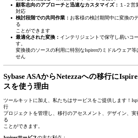
顧客志向のアプローチと迅速なカスタマイズ：
１-２営
対応
検討段階での共同作業：
お客様の検討期間中に変換の
る
ことができます
最適化された変換：
インテリジェントで保守し易いコ
す。
変換後のソースの利用に特別なIspirerのミドルウェア
せん
Sybase ASAからNetezzaへの移行にIspi
スを使う理由
ツールキットに加え、私たちはサービスをご提供します！Ispi
行
プロジェクトを管理し、移行のアセスメント、デザイン、実
る
ことができます。
Ispirerサービス
の主な利点：