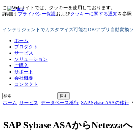
このWebサイトでは、クッキーを使用しております。
詳細は
プライバシー保護
および
クッキーに関する通知
を参照
インテリジェントでカスタマイズ可能なDB/アプリ自動変換
ホーム
プロダクト
サービス
ソリューション
ご購入
サポート
会社概要
コンタクト
ホーム
サービス
データベース移行
SAP Sybase ASAの移行
SAP Sybase ASAからNetezz