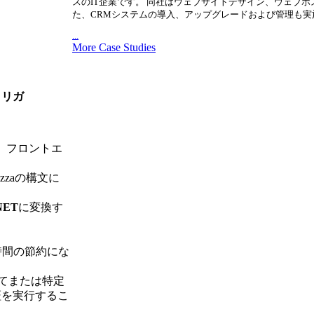
スのIT企業です。 同社はウェブサイトデザイン、ウェブホ
た、CRMシステムの導入、アップグレードおよび管理も実
...
More Case Studies
トリガ
え、フロントエ
zzaの構文に
NET
に変換す
時間の節約にな
てまたは特定
証を実行するこ