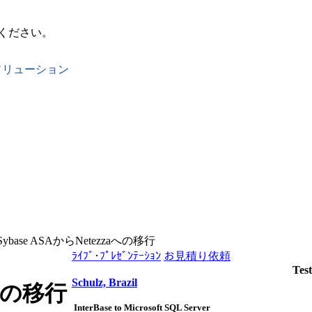
ください。
ソリューション
Sybase ASAからNetezzaへの移行
ﾗｲﾌﾞ･ﾌﾟﾚｾﾞﾝﾃｰｼｮﾝ
お見積り依頼
Test
Schulz, Brazil
aへの移行
InterBase to Microsoft SQL Server