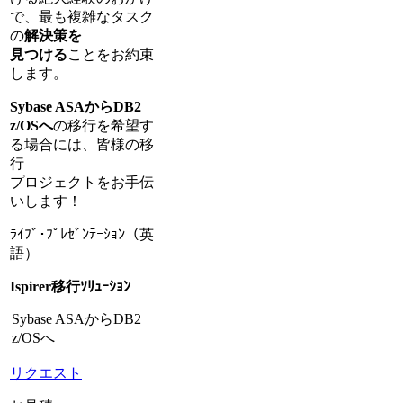
で、最も複雑なタスク
の
解決策を
見つける
ことをお約束
します。
Sybase ASAからDB2
z/OSへ
の移行を希望す
る場合には、皆様の移
行
プロジェクトをお手伝
いします！
ﾗｲﾌﾞ･ﾌﾟﾚｾﾞﾝﾃｰｼｮﾝ（英
語）
Ispirer移行ｿﾘｭｰｼｮﾝ
Sybase ASAからDB2
z/OSへ
リクエスト