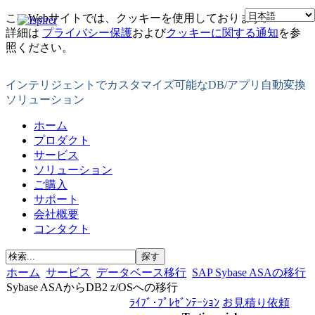
このWebサイトでは、クッキーを使用しております。
詳細は
プライバシー保護
および
クッキーに関する通知
を参
照ください。
インテリジェントでカスタマイズ可能なDB/アプリ自動変換
ソリューション
ホーム
プロダクト
サービス
ソリューション
ご購入
サポート
会社概要
コンタクト
ホーム
サービス
データベース移行
SAP Sybase ASAの移行
Sybase ASAからDB2 z/OSへの移行
ﾗｲﾌﾞ･ﾌﾟﾚｾﾞﾝﾃｰｼｮﾝ
お見積り依頼