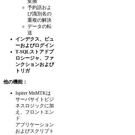
変換
予約語およ
び識別名の
重複の解決
データの転
送
インデクス、ビュ
ーおよびログイン
T-SQLストアドプ
ロシージャ、ファ
ンクションおよび
トリガ
他の機能：
Ispirer MnMTKは
サーバサイトビジ
ネスロジックに加
え、フロントエン
ド
アプリケーション
およびスクリプト