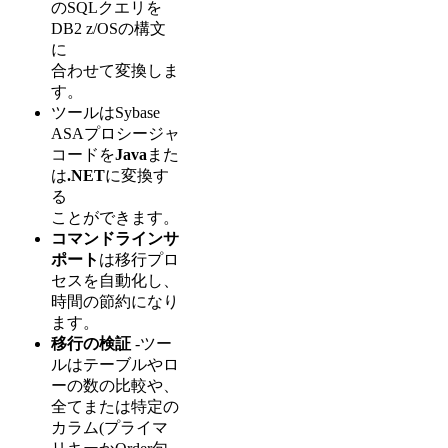
のSQLクエリを
DB2 z/OSの構文
に
合わせて変換しま
す。
ツールはSybase
ASAプロシージャ
コードを
Java
また
は
.NET
に変換す
る
ことができます。
コマンドラインサ
ポート
は移行プロ
セスを自動化し、
時間の節約になり
ます。
移行の検証
-ツー
ルはテーブルやロ
ーの数の比較や、
全てまたは特定の
カラム(プライマ