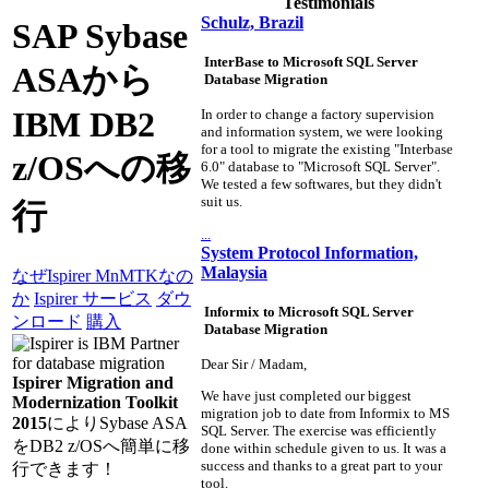
Testimonials
Schulz, Brazil
SAP Sybase
InterBase to Microsoft SQL Server
ASAから
Database Migration
IBM DB2
In order to change a factory supervision
and information system, we were looking
for a tool to migrate the existing "Interbase
z/OSへの移
6.0" database to "Microsoft SQL Server".
We tested a few softwares, but they didn't
suit us.
行
...
System Protocol Information,
Malaysia
なぜIspirer MnMTKなの
か
Ispirer サービス
ダウ
Informix to Microsoft SQL Server
ンロード
購入
Database Migration
Dear Sir / Madam,
Ispirer Migration and
We have just completed our biggest
Modernization Toolkit
migration job to date from Informix to MS
2015
によりSybase ASA
SQL Server. The exercise was efficiently
をDB2 z/OSへ簡単に移
done within schedule given to us. It was a
success and thanks to a great part to your
行できます！
tool.