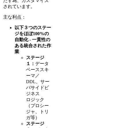
たす為、カスタマイズ
されています。
主な利点：
以下３つのステー
ジをほぼ100%の
自動化 - 一貫性の
ある統合された作
業
ステージ
１：
データ
ベーススキ
ーマ／
DDL、サー
バサイドビ
ジネス
ロジック
（プロシー
ジャ、トリ
ガ等）
ステージ