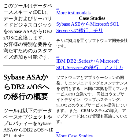
このツールはデータベ
...
ーススキーマ(DDL)、
More testimonials
Case Studies
データおよびサーバサ
Sybase ASEからMicrosoft SQL
イドビジネスロジック
Serverへの移行、チリ
をSybase ASAからDB2
z/OSに変換します。
チリに拠点を置くソフトウェア開発会社
お客様の特別な要件を
です。
満たすためのカスタマ
...
イズ追加も可能です。
IBM DB2 iSeriesからMicrosoft
SQL Serverへの移行、アメリカ
Sybase ASAか
ソフトウェアとアプリケーションの開
発、リエンジニアリングとメンテナンス
らDB2 z/OSへ
を専門とする、米国に本拠を置くフルサ
ービスのIT企業です。 同社はウェブサ
の移行の概要
イトデザイン、ウェブホスティング、
SEOなどのウェブサービスを提供してい
ツールは以下のデータ
ます。 また、CRMシステムの導入、ア
ップグレードおよび管理も実施していま
ベースオブジェクトや
す。
プロパティーをSybase
ASAからDB2 z/OSへ移
...
More Case Studies
行します: