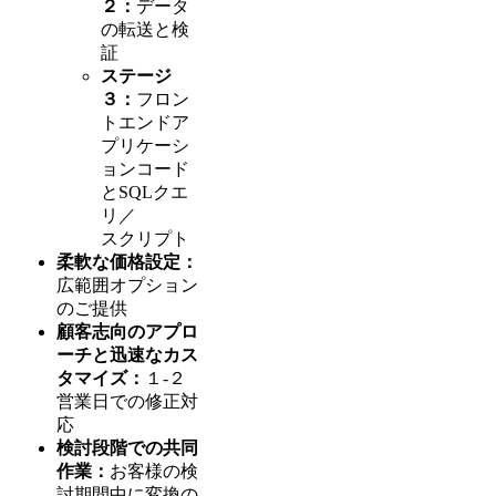
２：
データ
の転送と検
証
ステージ
３：
フロン
トエンドア
プリケーシ
ョンコード
とSQLクエ
リ／
スクリプト
柔軟な価格設定：
広範囲オプション
のご提供
顧客志向のアプロ
ーチと迅速なカス
タマイズ：
１-２
営業日での修正対
応
検討段階での共同
作業：
お客様の検
討期間中に変換の