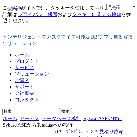
このWebサイトでは、クッキーを使用しております。
詳細は
プライバシー保護
および
クッキーに関する通知
を参
照ください。
インテリジェントでカスタマイズ可能なDB/アプリ自動変換
ソリューション
ホーム
プロダクト
サービス
ソリューション
ご購入
サポート
会社概要
コンタクト
ホーム
サービス
データベース移行
Sybase ASEの移行
Sybase ASEからTeradataへの移行
ﾗｲﾌﾞ･ﾌﾟﾚｾﾞﾝﾃｰｼｮﾝ
お見積り依頼