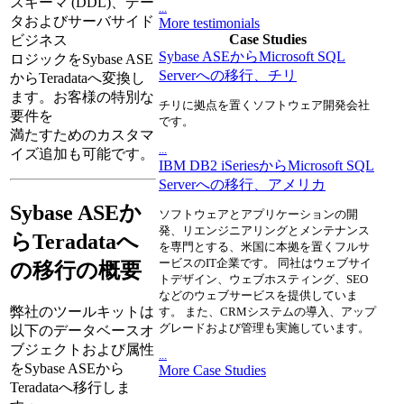
スキーマ (DDL)、デー
...
タおよびサーバサイド
More testimonials
Case Studies
ビジネス
Sybase ASEからMicrosoft SQL
ロジックをSybase ASE
Serverへの移行、チリ
からTeradataへ変換し
ます。お客様の特別な
チリに拠点を置くソフトウェア開発会社
要件を
です。
満たすためのカスタマ
...
イズ追加も可能です。
IBM DB2 iSeriesからMicrosoft SQL
Serverへの移行、アメリカ
Sybase ASEか
ソフトウェアとアプリケーションの開
発、リエンジニアリングとメンテナンス
らTeradataへ
を専門とする、米国に本拠を置くフルサ
ービスのIT企業です。 同社はウェブサイ
の移行の概要
トデザイン、ウェブホスティング、SEO
などのウェブサービスを提供していま
弊社のツールキットは
す。 また、CRMシステムの導入、アップ
グレードおよび管理も実施しています。
以下のデータベースオ
ブジェクトおよび属性
...
をSybase ASEから
More Case Studies
Teradataへ移行しま