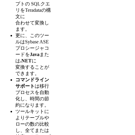
プトの SQLクエ
リをTeradataの構
文に
合わせて変換し
ます。
更に、このツー
ルはSybase ASE
プロシージャコ
ードを
Java
また
は
.NET
に
変換することが
できます。
コマンドライン
サポート
は移行
プロセスを自動
化し、時間の節
約になります。
ツールキットに
よりテーブルや
ローの数の比較
し、全てまたは