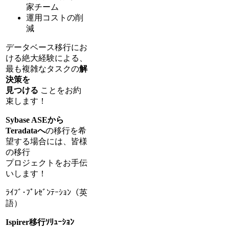
家チーム
運用コストの削
減
データベース移行にお
ける絶大経験による、
最も複雑なタスクの
解
決策を
見つける
ことをお約
束します！
Sybase ASEから
Teradataへ
の移行を希
望する場合には、皆様
の移行
プロジェクトをお手伝
いします！
ﾗｲﾌﾞ･ﾌﾟﾚｾﾞﾝﾃｰｼｮﾝ（英
語）
Ispirer移行ｿﾘｭｰｼｮﾝ