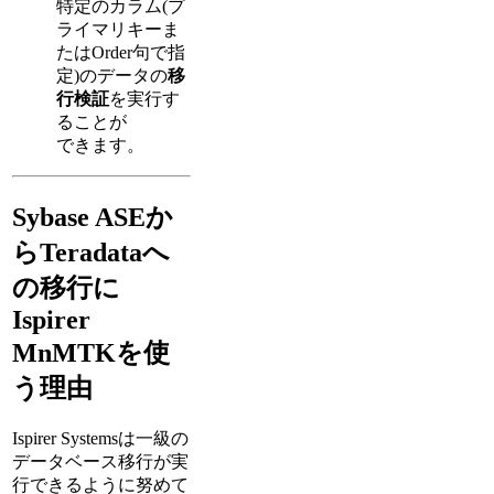
特定のカラム(プ
ライマリキーま
たはOrder句で指
定)のデータの
移
行検証
を実行す
ることが
できます。
Sybase ASEか
らTeradataへ
の移行に
Ispirer
MnMTKを使
う理由
Ispirer Systemsは一級の
データベース移行が実
行できるように努めて