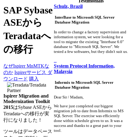
Testimonials
Schulz, Brazil
SAP Sybase
InterBase to Microsoft SQL Server
ASEから
Database Migration
In order to change a factory supervision and
Teradataへ
information system, we were looking for a
tool to migrate the existing "Interbase 6.0"
の移行
database to "Microsoft SQL Server". We
tested a few softwares, but they didn't suit us.
...
System Protocol Information,
なぜIspirer MnMTKな
Malaysia
のか
Ispirerサービス
ダ
ウンロード
購入
Informix to Microsoft SQL Server
Database Migration
Ispirer Migration and
Dear Sir / Madam,
Modernization Toolkit
We have just completed our biggest
2015
はSybase ASEから
migration job to date from Informix to MS
Teradataへの移行が実
SQL Server. The exercise was efficiently
行になりました！
done within schedule given to us. It was a
success and thanks to a great part to your
tool.
ツールはデータベース