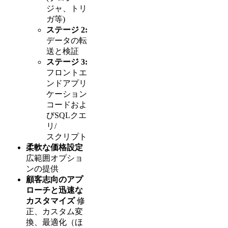
ジャ、トリ
ガ等)
ステージ 2:
データの転
送と検証
ステージ 3:
フロントエ
ンドアプリ
ケーション
コードおよ
びSQLクエ
リ/
スクリプト
柔軟な価格設定
広範囲オプショ
ンの提供
顧客志向のアプ
ローチと迅速な
カスタマイズ
修
正、カスタム変
換、最適化（ほ