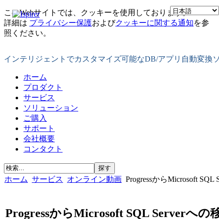
このWebサイトでは、クッキーを使用しております。
詳細は
プライバシー保護
および
クッキーに関する通知
を参
照ください。
インテリジェントでカスタマイズ可能なDB/アプリ自動変換
ホーム
プロダクト
サービス
ソリューション
ご購入
サポート
会社概要
コンタクト
ホーム
サービス
オンライン動画
ProgressからMicrosof
ProgressからMicrosoft SQL Serverへ