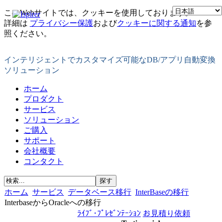
このWebサイトでは、クッキーを使用しております。
詳細は
プライバシー保護
および
クッキーに関する通知
を参
照ください。
インテリジェントでカスタマイズ可能なDB/アプリ自動変換
ソリューション
ホーム
プロダクト
サービス
ソリューション
ご購入
サポート
会社概要
コンタクト
ホーム
サービス
データベース移行
InterBaseの移行
InterbaseからOracleへの移行
ﾗｲﾌﾞ･ﾌﾟﾚｾﾞﾝﾃｰｼｮﾝ
お見積り依頼