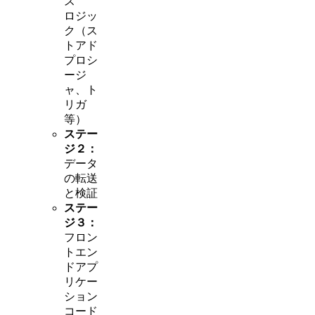
ス
ロジッ
ク（ス
トアド
プロシ
ージ
ャ、ト
リガ
等）
ステー
ジ２：
データ
の転送
と検証
ステー
ジ３：
フロン
トエン
ドアプ
リケー
ション
コード