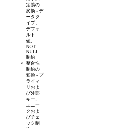
定義の
変換 - デ
ータタ
イプ、
デフォ
ルト
値、
NOT
NULL
制約
整合性
制約の
変換 - プ
ライマ
リおよ
び外部
キー、
ユニー
クおよ
びチェ
ック制