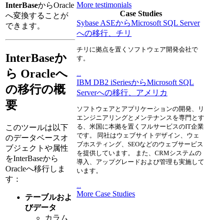
More testimonials
InterBase
からOracle
Case Studies
へ変換することが
Sybase ASEからMicrosoft SQL Server
できます。
への移行、チリ
チリに拠点を置くソフトウェア開発会社で
InterBaseか
す。
ら Oracleへ
...
IBM DB2 iSeriesからMicrosoft SQL
の移行の概
Serverへの移行、アメリカ
要
ソフトウェアとアプリケーションの開発、リ
エンジニアリングとメンテナンスを専門とす
る、米国に本拠を置くフルサービスのIT企業
このツールは以下
です。 同社はウェブサイトデザイン、ウェ
のデータベースオ
ブホスティング、SEOなどのウェブサービス
ブジェクトや属性
を提供しています。 また、CRMシステムの
をInterBaseから
導入、アップグレードおよび管理も実施して
Oracleへ移行しま
います。
す：
...
More Case Studies
テーブルおよ
びデータ
カラム