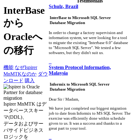
Testimonials
Schulz, Brazil
InterBase
InterBase to Microsoft SQL Server
から
Database Migration
In order to change a factory supervision and
Oracleへ
information system, we were looking for a tool
to migrate the existing "Interbase 6.0" database
の移行
to "Microsoft SQL Server". We tested a few
softwares, but they didn't suit us.
...
System Protocol Information,
機能
なぜIspirer
Malaysia
MnMTKなのか
ダウ
ンロード
購入
Informix to Microsoft SQL Server
Database Migration
Dear Sir / Madam,
Ispirer MnMTK はデ
We have just completed our biggest migration
ータベーススキー
job to date from Informix to MS SQL Server. The
マ(DDL)、
exercise was efficiently done within schedule
データおよびサー
given to us. It was a success and thanks to a
great part to your tool.
バサイドビジネス
ロジックを
...