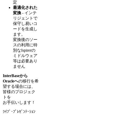
定
最適化された
変換
- インテ
リジェントで
保守し易いコ
ードを生成し
ます。
変換後のソー
スの利用に特
別なIspirerの
ミドルウェア
等は必要あり
ません
InterBaseから
Oracleへ
の移行を希
望する場合には、
皆様のプロジェク
トを
お手伝いします！
ﾗｲﾌﾞ･ﾌﾟﾚｾﾞﾝﾃｰｼｮﾝ