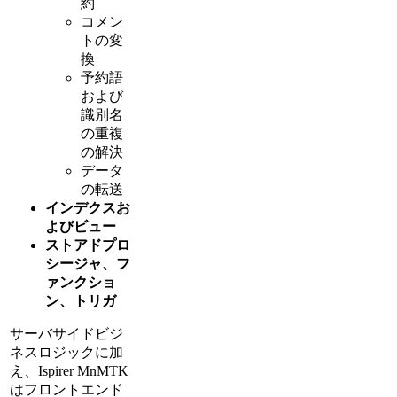
約
コメン
トの変
換
予約語
および
識別名
の重複
の解決
データ
の転送
インデクスお
よびビュー
ストアドプロ
シージャ、フ
ァンクショ
ン、トリガ
サーバサイドビジ
ネスロジックに加
え、Ispirer MnMTK
はフロントエンド