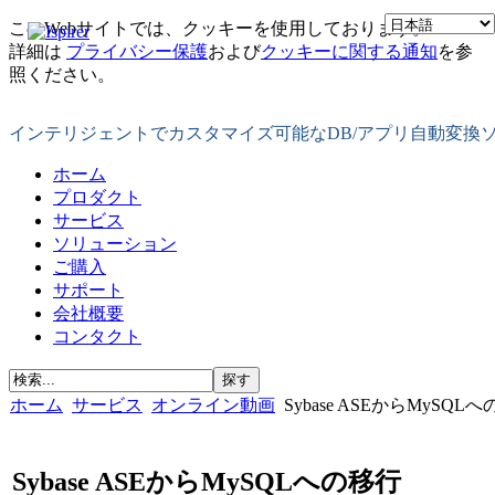
このWebサイトでは、クッキーを使用しております。
詳細は
プライバシー保護
および
クッキーに関する通知
を参
照ください。
インテリジェントでカスタマイズ可能なDB/アプリ自動変換
ホーム
プロダクト
サービス
ソリューション
ご購入
サポート
会社概要
コンタクト
ホーム
サービス
オンライン動画
Sybase ASEからMyS
Sybase ASEからMySQLへの移行