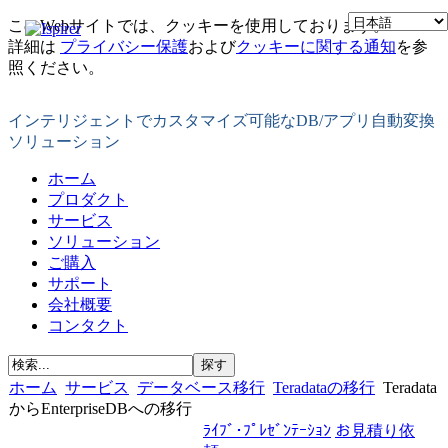
このWebサイトでは、クッキーを使用しております。
詳細は
プライバシー保護
および
クッキーに関する通知
を参
照ください。
インテリジェントでカスタマイズ可能なDB/アプリ自動変換
ソリューション
ホーム
プロダクト
サービス
ソリューション
ご購入
サポート
会社概要
コンタクト
ホーム
サービス
データベース移行
Teradataの移行
Teradata
からEnterpriseDBへの移行
ﾗｲﾌﾞ･ﾌﾟﾚｾﾞﾝﾃｰｼｮﾝ
お見積り依