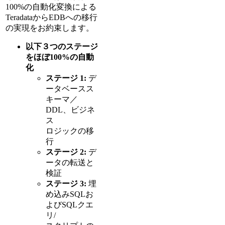
100%の自動化変換による
TeradataからEDBへの移行
の実現をお約束します。
以下３つのステージ
をほぼ100%の自動
化
ステージ 1:
デ
ータベースス
キーマ／
DDL、ビジネ
ス
ロジックの移
行
ステージ 2:
デ
ータの転送と
検証
ステージ 3:
埋
め込みSQLお
よびSQLクエ
リ/