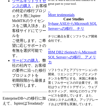
ツールキットライセ
great part to your tool.
ンスの購入
。お客様
の特定の移行プロジ
...
More testimonials
ェクト用にIspirer
Case Studies
MnMTKのライセン
Sybase ASEからMicrosoft SQL
スをご購入頂き、お
Serverへの移行、チリ
客様サイドにてツー
ルを
チリに拠点を置くソフトウェア開発
ご使用します。ご希
会社です。
望に応じサポートの
...
有無を選択可能で
IBM DB2 iSeriesからMicrosoft
す。
SQL Serverへの移行、アメリ
サービスの購入
。弊
カ
社の社内で、お客様
ソフトウェアとアプリケーションの
の要件に沿った移行
開発、リエンジニアリングとメンテ
プロジェクトを
ナンスを専門とする、米国に本拠を
初期段階から最後ま
置くフルサービスのIT企業です。 同
で実行します。
社はウェブサイトデザイン、ウェブ
ホスティング、SEOなどのウェブサ
ービスを提供しています。 また、
EnterpriseDBへの移行に加
CRMシステムの導入、アップグレー
えて、IspirerはTeradataか
ドおよび管理も実施しています。