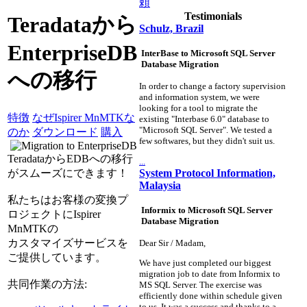
頼
Testimonials
Teradataから
Schulz, Brazil
EnterpriseDB
InterBase to Microsoft SQL Server
Database Migration
への移行
In order to change a factory supervision
and information system, we were
looking for a tool to migrate the
特徴
なぜIspirer MnMTKな
existing "Interbase 6.0" database to
"Microsoft SQL Server". We tested a
のか
ダウンロード
購入
few softwares, but they didn't suit us.
TeradataからEDBへの移行
...
System Protocol Information,
がスムーズにできます！
Malaysia
私たちはお客様の変換プ
Informix to Microsoft SQL Server
ロジェクトにIspirer
Database Migration
MnMTKの
カスタマイズサービスを
Dear Sir / Madam,
ご提供しています。
We have just completed our biggest
migration job to date from Informix to
共同作業の方法:
MS SQL Server. The exercise was
efficiently done within schedule given
to us. It was a success and thanks to a