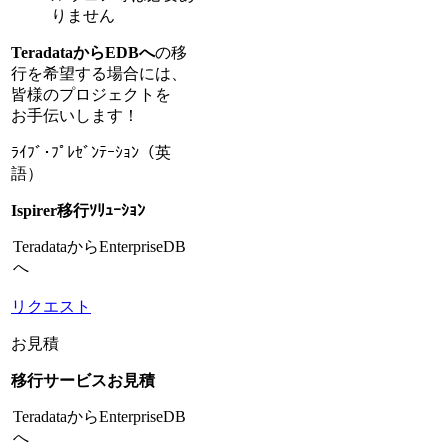
りません
TeradataからEDBへ
の移
行を希望する場合には、
皆様のプロジェクトを
お手伝いします！
ﾗｲﾌﾞ･ﾌﾟﾚｾﾞﾝﾃｰｼｮﾝ（英
語）
Ispirer移行ｿﾘｭｰｼｮﾝ
TeradataからEnterpriseDB
へ
リクエスト
お見積
移行サービスお見積
TeradataからEnterpriseDB
へ