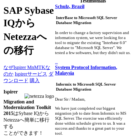
Testimonials
Schulz, Brazil
SAP Sybase
InterBase to Microsoft SQL Server
IQから
Database Migration
In order to change a factory supervision and
Netezzaへ
information system, we were looking for a
tool to migrate the existing "Interbase 6.0"
の移行
database to "Microsoft SQL Server". We
tested a few softwares, but they didn't suit us.
...
System Protocol Information,
なぜIspirer MnMTKな
Malaysia
のか
Ispirerサービス
ダ
ウンロード
購入
Informix to Microsoft SQL Server
Database Migration
Ispirer
Dear Sir / Madam,
Migration and
Modernization Toolkit
We have just completed our biggest
2015
はSybase IQから
migration job to date from Informix to MS
SQL Server. The exercise was efficiently
Netezzaへ簡単に移行
done within schedule given to us. It was a
する
success and thanks to a great part to your
ことができます！
tool.