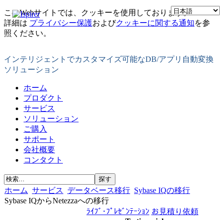
このWebサイトでは、クッキーを使用しております。
詳細は
プライバシー保護
および
クッキーに関する通知
を参
照ください。
インテリジェントでカスタマイズ可能なDB/アプリ自動変換
ソリューション
ホーム
プロダクト
サービス
ソリューション
ご購入
サポート
会社概要
コンタクト
ホーム
サービス
データベース移行
Sybase IQの移行
Sybase IQからNetezzaへの移行
ﾗｲﾌﾞ･ﾌﾟﾚｾﾞﾝﾃｰｼｮﾝ
お見積り依頼