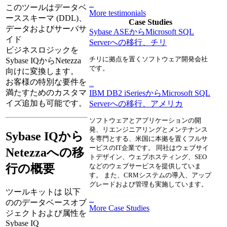
...
このツールはデータベ
More testimonials
ーススキーマ (DDL)、
Case Studies
データおよびサーバサ
Sybase ASEからMicrosoft SQL
イド
Serverへの移行、チリ
ビジネスロジックを
チリに拠点を置くソフトウェア開発会社
Sybase IQからNetezza
です。
向けに変換します。
お客様の特別な要件を
...
満たすためのカスタマ
IBM DB2 iSeriesからMicrosoft SQL
イズ追加も可能です。
Serverへの移行、アメリカ
ソフトウェアとアプリケーションの開
発、リエンジニアリングとメンテナンス
Sybase IQから
を専門とする、米国に本拠を置くフルサ
ービスのIT企業です。 同社はウェブサイ
Netezzaへの移
トデザイン、ウェブホスティング、SEO
行の概要
などのウェブサービスを提供していま
す。 また、CRMシステムの導入、アップ
グレードおよび管理も実施しています。
ツールキットは 以下
...
ののデータベースオブ
More Case Studies
ジェクトおよび属性を
Sybase IQ