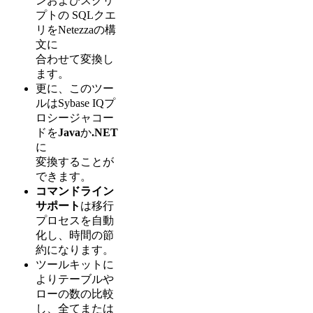
ンおよびスクリ
プトの SQLクエ
リをNetezzaの構
文に
合わせて変換し
ます。
更に、このツー
ルはSybase IQプ
ロシージャコー
ドを
Java
か
.NET
に
変換することが
できます。
コマンドライン
サポート
は移行
プロセスを自動
化し、時間の節
約になります。
ツールキットに
よりテーブルや
ローの数の比較
し、全てまたは