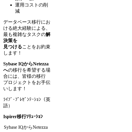
運用コストの削
減
データベース移行にお
ける絶大経験による、
最も複雑なタスクの
解
決策を
見つける
ことをお約束
します！
Sybase IQからNetezza
へ
の移行を希望する場
合には、皆様の移行
プロジェクトをお手伝
いします！
ﾗｲﾌﾞ･ﾌﾟﾚｾﾞﾝﾃｰｼｮﾝ（英
語）
Ispirer移行ｿﾘｭｰｼｮﾝ
Sybase IQからNetezza