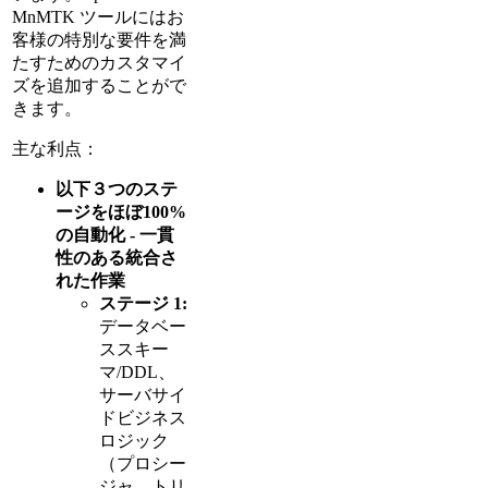
MnMTK ツールにはお
客様の特別な要件を満
たすためのカスタマイ
ズを追加することがで
きます。
主な利点：
以下３つのステ
ージをほぼ100%
の自動化 - 一貫
性のある統合さ
れた作業
ステージ 1:
データベー
ススキー
マ/DDL、
サーバサイ
ドビジネス
ロジック
（プロシー
ジャ、トリ