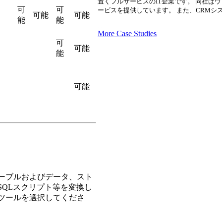
置くフルサービスのIT企業です。 同社は
可
可
ービスを提供しています。 また、CRM
可能
可能
能
能
...
More Case Studies
可
可能
能
可能
ーブルおよびデータ、スト
QLスクリプト等を変換し
ツールを選択してくださ