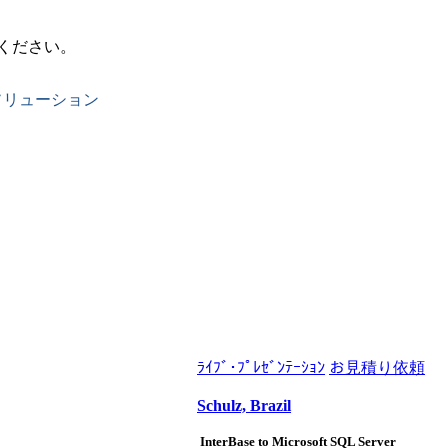
ください。
ソリューション
ﾗｲﾌﾞ･ﾌﾟﾚｾﾞﾝﾃｰｼｮﾝ
お見積り依頼
Schulz, Brazil
InterBase to Microsoft SQL Server