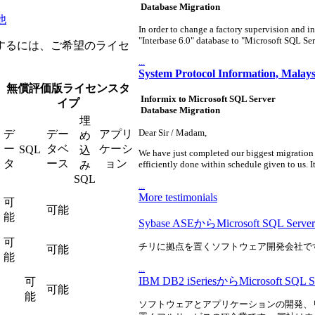
Database Migration
他
In order to change a factory supervision and i
"Interbase 6.0" database to "Microsoft SQL Serv
Toolkit)を購入するには、ご希望のライセ
...
System Protocol Information, Malays
無償評価版ライセンスタ
Informix to Microsoft SQL Server
イプ
Database Migration
埋
Dear Sir / Madam,
デ
デー
アプリ
め
ー
タベ
ケーシ
SQL
込
We have just completed our biggest migration 
タ
ース
ョン
み
efficiently done within schedule given to us. It
SQL
...
More testimonials
可
可能
能
Sybase ASEからMicrosoft SQL 
可
チリに拠点を置くソフトウェア開発会社で
可能
能
...
IBM DB2 iSeriesからMicrosoft 
可
可能
能
ソフトウェアとアプリケーションの開発、