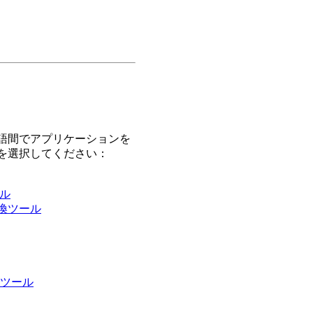
語間でアプリケーションを
を選択してください：
ール
変換ツール
変換ツール