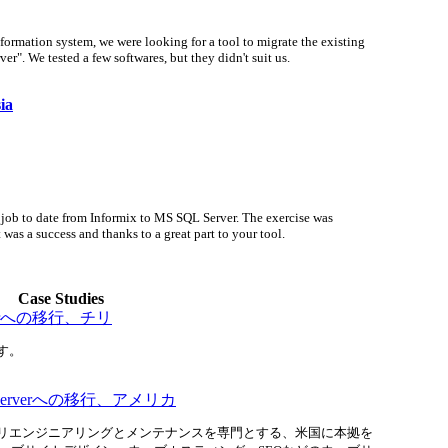
nformation system, we were looking for a tool to migrate the existing
er". We tested a few softwares, but they didn't suit us.
ia
job to date from Informix to MS SQL Server. The exercise was
 was a success and thanks to a great part to your tool.
Case Studies
Serverへの移行、チリ
す。
SQL Serverへの移行、アメリカ
リエンジニアリングとメンテナンスを専門とする、米国に本拠を