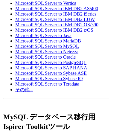
Microsoft SQL Server to Vertica
Microsoft SQL Server to IBM DB2 AS/400
Microsoft SQL Server to IBM DB2 iSeries
Microsoft SQL Server to IBM DB2 LUW
Microsoft SQL Server to IBM DB2 OS/390
Microsoft SQL Server to IBM DB2 z/OS
Microsoft SQL Server to Java
Microsoft SQL Server to MariaDB
Microsoft SQL Server to MySQL
Microsoft SQL Server to Netezza
Microsoft SQL Server to Oracle
Microsoft SQL Server to PostgreSQL
Microsoft SQL Server to SAP HANA
Microsoft SQL Server to Sybase ASE
Microsoft SQL Server to Sybase IQ
Microsoft SQL Server to Teradata
その他...
MySQL データベース移行用
Ispirer Toolkitツール