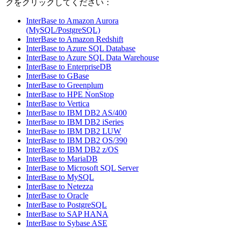
クをクリックしてください：
InterBase to Amazon Aurora
(MySQL/PostgreSQL)
InterBase to Amazon Redshift
InterBase to Azure SQL Database
InterBase to Azure SQL Data Warehouse
InterBase to EnterpriseDB
InterBase to GBase
InterBase to Greenplum
InterBase to HPE NonStop
InterBase to Vertica
InterBase to IBM DB2 AS/400
InterBase to IBM DB2 iSeries
InterBase to IBM DB2 LUW
InterBase to IBM DB2 OS/390
InterBase to IBM DB2 z/OS
InterBase to MariaDB
InterBase to Microsoft SQL Server
InterBase to MySQL
InterBase to Netezza
InterBase to Oracle
InterBase to PostgreSQL
InterBase to SAP HANA
InterBase to Sybase ASE