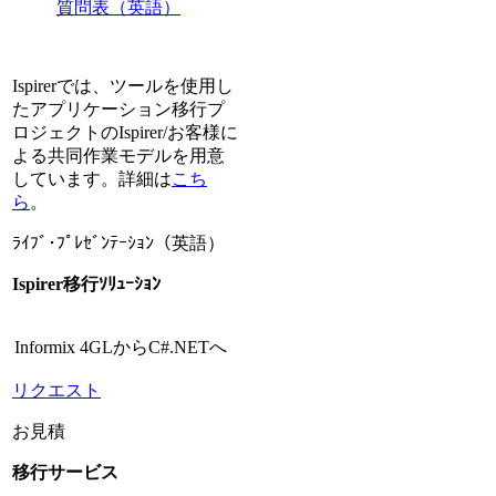
質問表（英語）
Ispirerでは、ツールを使用し
たアプリケーション移行プ
ロジェクトのIspirer/お客様に
よる共同作業モデルを用意
しています。詳細は
こち
ら
。
ﾗｲﾌﾞ･ﾌﾟﾚｾﾞﾝﾃｰｼｮﾝ（英語）
Ispirer移行ｿﾘｭｰｼｮﾝ
Informix 4GLからC#.NETへ
リクエスト
お見積
移行サービス