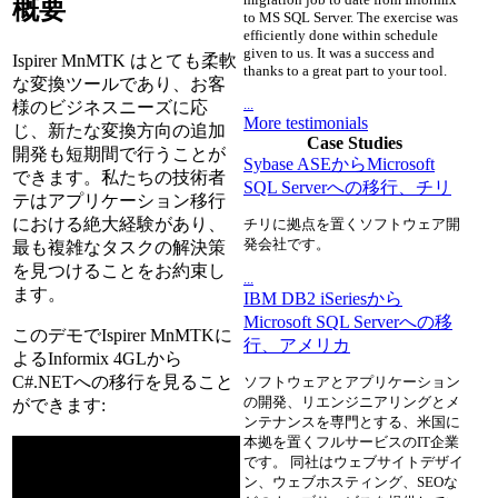
概要
to MS SQL Server. The exercise was
efficiently done within schedule
given to us. It was a success and
Ispirer MnMTK はとても柔軟
thanks to a great part to your tool.
な変換ツールであり、お客
...
様のビジネスニーズに応
More testimonials
じ、新たな変換方向の追加
Case Studies
開発も短期間で行うことが
Sybase ASEからMicrosoft
できます。私たちの技術者
SQL Serverへの移行、チリ
テはアプリケーション移行
における絶大経験があり、
チリに拠点を置くソフトウェア開
発会社です。
最も複雑なタスクの解決策
を見つけることをお約束し
...
ます。
IBM DB2 iSeriesから
Microsoft SQL Serverへの移
このデモでIspirer MnMTKに
行、アメリカ
よるInformix 4GLから
C#.NETへの移行を見ること
ソフトウェアとアプリケーション
の開発、リエンジニアリングとメ
ができます:
ンテナンスを専門とする、米国に
本拠を置くフルサービスのIT企業
です。 同社はウェブサイトデザイ
ン、ウェブホスティング、SEOな