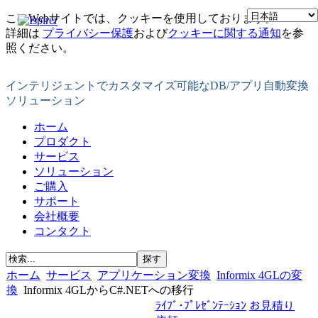
このWebサイトでは、クッキーを使用しております。
詳細は
プライバシー保護
および
クッキーに関する通知
を参
照ください。
インテリジェントでカスタマイズ可能なDB/アプリ自動変換
ソリューション
ホーム
プロダクト
サービス
ソリューション
ご購入
サポート
会社概要
コンタクト
ホーム
サービス
アプリケーション変換
Informix 4GLの変
換
Informix 4GLからC#.NETへの移行
ﾗｲﾌﾞ･ﾌﾟﾚｾﾞﾝﾃｰｼｮﾝ
お見積り