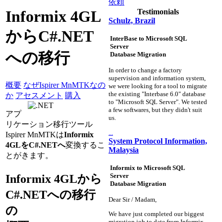
依頼
Testimonials
Informix 4GL
Schulz, Brazil
からC#.NET
InterBase to Microsoft SQL
Server
への移行
Database Migration
In order to change a factory
supervision and information system,
概要
なぜIspirer MnMTKなの
we were looking for a tool to migrate
the existing "Interbase 6.0" database
か
アセスメント
購入
to "Microsoft SQL Server". We tested
a few softwares, but they didn't suit
アプ
us.
リケーション移行ツール
...
Ispirer MnMTKは
Informix
System Protocol Information,
4GLをC#.NETへ
変換するこ
Malaysia
とがきます。
Informix to Microsoft SQL
Server
Informix 4GLから
Database Migration
C#.NETへの移行
Dear Sir / Madam,
の
We have just completed our biggest
migration job to date from Informix