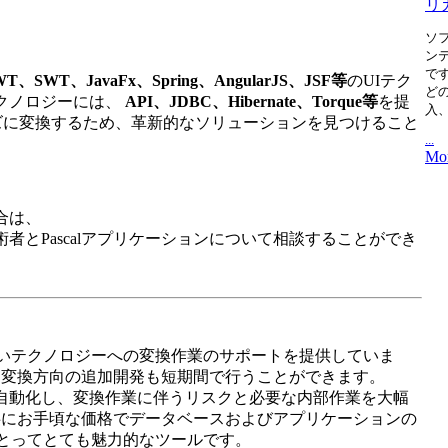
リ
ソ
ン
で
WT、SWT、JavaFx、Spring、AngularJS、JSF等
のUIテク
ど
テクノロジーには、
API、JDBC、Hibernate、Torque等
を提
入
ーズに変換するため、革新的なソリューションを見つけること
...
Mor
合は、
者とPascalアプリケーションについて相談することができ
から新しいテクノロジーへの変換作業のサポートを提供していま
、新たな変換方向の追加開発も短期間で行うことができます。
変換作業を自動化し、変換作業に伴うリスクと必要な内部作業を大幅
利点と共にお手頃な価格でデータベースおよびアプリケーションの
とってとても魅力的なツールです。