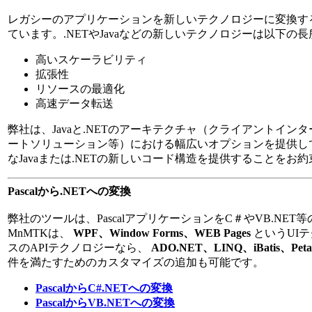
レガシーのアプリケーションを新しいテクノロジーに変換す
ています。.NETやJavaなどの新しいテクノロジーは以下の
高いスケーラビリティ
拡張性
リソースの最適化
高速データ転送
弊社は、Javaと.NETのアーキテクチャ（クライアントイ
ートソリューション等）における幅広いオプションを提供しています
なJavaまたは.NETの新しいコード構造を提供することをお
Pascalから.NETへの変換
弊社のツールは、PascalアプリケーションをC＃やVB.NET等
MnMTKは、
WPF、Window Forms、WEB Pages
というUI
スのAPIテクノロジーなら、
ADO.NET、LINQ、iBatis、Peta
件を満たすためのカスタマイズの追加も可能です。
PascalからC#.NETへの変換
PascalからVB.NETへの変換