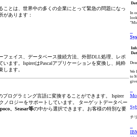
Dat
ることは、世界中の多くの企業にとって緊急の問題になっ
In o
長所があります：
look
"Mic
...
Sys
Inf
Dat
ンターフェイス、データベース接続方法、外部DLL処理、レポ
Dear
。IspirerはPascalアプリケーションを変換し、純粋
約束します。
We h
to M
give
...
Mor
のプログラミング言語に変換することができます。 Ispirer
テクノロジーをサポートしています。 ターゲットデータベー
Sy
poco、Seasar等
の中から選択できます。お客様の特別な要
チ
...
IB