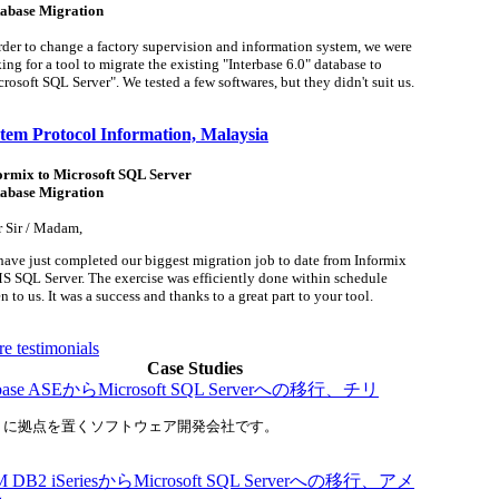
abase Migration
rder to change a factory supervision and information system, we were
ing for a tool to migrate the existing "Interbase 6.0" database to
rosoft SQL Server". We tested a few softwares, but they didn't suit us.
tem Protocol Information, Malaysia
ormix to Microsoft SQL Server
abase Migration
 Sir / Madam,
ave just completed our biggest migration job to date from Informix
S SQL Server. The exercise was efficiently done within schedule
n to us. It was a success and thanks to a great part to your tool.
e testimonials
Case Studies
base ASEからMicrosoft SQL Serverへの移行、チリ
リに拠点を置くソフトウェア開発会社です。
M DB2 iSeriesからMicrosoft SQL Serverへの移行、アメ