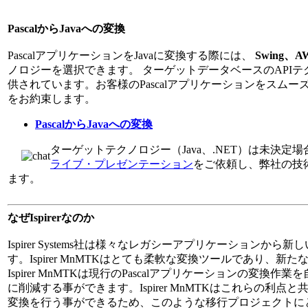
PascalからJavaへの変換
PascalアプリケーションをJavaに変換する際には、
Swing、A
ノロジーを選択できます。 ターゲットデータベースのAPI
供されています。お客様のPascalアプリケーションをスム
をお約束します。
PascalからJavaへの変換
ターゲットテクノロジー（Java、.NET）は未決定場
ライブ・プレゼンテーション
をご依頼し、弊社の技術
ます。
なぜIspirerなのか
Ispirer Systems社は様々なレガシーアプリケーション
す。Ispirer MnMTKはとても柔軟な変換ツールであり
Ispirer MnMTKは現行のPascalアプリケーションの
に削減する事ができます。Ispirer MnMTKはこれらの
変換を行う事ができるため、このような移行プロジェクトに