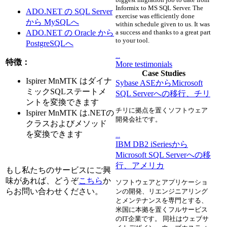
Informix to MS SQL Server. The
ADO.NET の SQL Server
exercise was efficiently done
から MySQLへ
within schedule given to us. It was
ADO.NET の Oracle から
a success and thanks to a great part
to your tool.
PostgreSQLへ
...
特徴：
More testimonials
Case Studies
Ispirer MnMTK はダイナ
Sybase ASEからMicrosoft
ミックSQLステートメ
SQL Serverへの移行、チリ
ントを変換できます
チリに拠点を置くソフトウェア
Ispirer MnMTK は.NETの
開発会社です。
クラスおよびメソッド
を変換できます
...
IBM DB2 iSeriesから
Microsoft SQL Serverへの移
行、アメリカ
もし私たちのサービスにご興
味があれば、どうぞ
こちら
か
ソフトウェアとアプリケーショ
らお問い合わせください。
ンの開発、リエンジニアリング
とメンテナンスを専門とする、
米国に本拠を置くフルサービス
のIT企業です。 同社はウェブサ