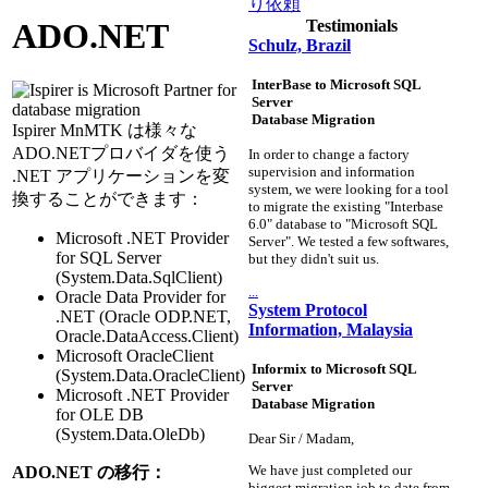
り依頼
Testimonials
ADO.NET
Schulz, Brazil
InterBase to Microsoft SQL
Server
Database Migration
Ispirer MnMTK は様々な
ADO.NETプロバイダを使う
In order to change a factory
supervision and information
.NET アプリケーションを変
system, we were looking for a tool
換することができます：
to migrate the existing "Interbase
6.0" database to "Microsoft SQL
Microsoft .NET Provider
Server". We tested a few softwares,
for SQL Server
but they didn't suit us.
(System.Data.SqlClient)
...
Oracle Data Provider for
System Protocol
.NET (Oracle ODP.NET,
Information, Malaysia
Oracle.DataAccess.Client)
Microsoft OracleClient
Informix to Microsoft SQL
(System.Data.OracleClient)
Server
Microsoft .NET Provider
Database Migration
for OLE DB
(System.Data.OleDb)
Dear Sir / Madam,
We have just completed our
ADO.NET の移行：
biggest migration job to date from