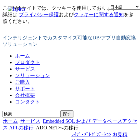
このWebサイトでは、クッキーを使用しております。
詳細は
プライバシー保護
および
クッキーに関する通知
を参
照ください。
インテリジェントでカスタマイズ可能なDB/アプリ自動変換
ソリューション
ホーム
プロダクト
サービス
ソリューション
ご購入
サポート
会社概要
コンタクト
ホーム
サービス
Embedded SQL および データベースアクセ
ス API の移行
ADO.NETへの移行
ﾗｲﾌﾞ･ﾌﾟﾚｾﾞﾝﾃｰｼｮﾝ
お見積