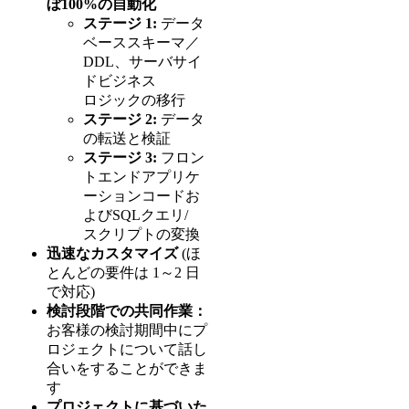
ぼ100%の自動化
ステージ 1:
データ
ベーススキーマ／
DDL、サーバサイ
ドビジネス
ロジックの移行
ステージ 2:
データ
の転送と検証
ステージ 3:
フロン
トエンドアプリケ
ーションコードお
よびSQLクエリ/
スクリプトの変換
迅速なカスタマイズ
(ほ
とんどの要件は 1～2 日
で対応)
検討段階での共同作業：
お客様の検討期間中にプ
ロジェクトについて話し
合いをすることができま
す
プロジェクトに基づいた