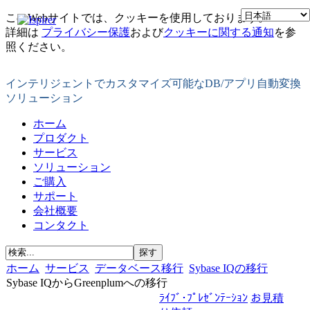
このWebサイトでは、クッキーを使用しております。
詳細は
プライバシー保護
および
クッキーに関する通知
を参
照ください。
インテリジェントでカスタマイズ可能なDB/アプリ自動変換
ソリューション
ホーム
プロダクト
サービス
ソリューション
ご購入
サポート
会社概要
コンタクト
ホーム
サービス
データベース移行
Sybase IQの移行
Sybase IQからGreenplumへの移行
ﾗｲﾌﾞ･ﾌﾟﾚｾﾞﾝﾃｰｼｮﾝ
お見積