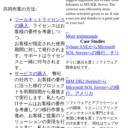
Informix to MS SQL Server. The
共同作業の方法:
exercise was efficiently done
within schedule given to us. It was
a success and thanks to a great part
ツールキットライセンス
to your tool.
の購入
。ライセンスはお
...
客様の要件を考慮しつ
More testimonials
つ、
Case Studies
お客様が指定された使用
Sybase ASEからMicrosoft
期間に対して発行されま
SQL Serverへの移行、チリ
す。サポートはライセン
スと一緒に付与されま
チリに拠点を置くソフトウェア
す。
開発会社です。
サービスの購入
。 弊社
...
の社内で、お客様の要件
IBM DB2 iSeriesから
に沿った移行プロジェク
Microsoft SQL Serverへの移
トを初期段階から最後ま
行、アメリカ
で実行します。私たちの
ソフトウェアとアプリケーショ
ITチームはお客様の要件
ンの開発、リエンジニアリング
を考慮しつつ移行作業を
とメンテナンスを専門とする、
進め、お客様ご提案のソ
米国に本拠を置くフルサービス
リューションの実現を行
のIT企業です。 同社はウェブサ
うと共に、私たちのチー