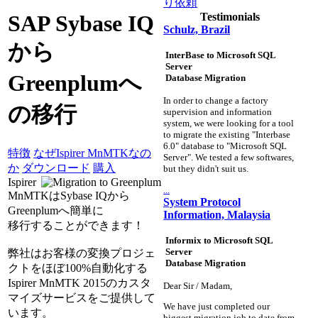
り依頼
Testimonials
SAP Sybase IQ
Schulz, Brazil
から
InterBase to Microsoft SQL
Server
Greenplumへ
Database Migration
In order to change a factory
の移行
supervision and information
system, we were looking for a tool
to migrate the existing "Interbase
6.0" database to "Microsoft SQL
特徴
なぜIspirer MnMTKなの
Server". We tested a few softwares,
か
ダウンロード
購入
but they didn't suit us.
Ispirer
...
MnMTKはSybase IQから
System Protocol
Greenplumへ簡単に
Information, Malaysia
移行することができます！
Informix to Microsoft SQL
Server
弊社はお客様の変換プロジェ
Database Migration
クトをほぼ100%自動化する
Ispirer MnMTK 2015のカスタ
Dear Sir / Madam,
マイズサービスをご提供して
We have just completed our
います。
biggest migration job to date from