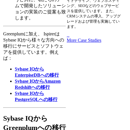
イトデザイン、ウェブホスティ
ムで開発したソリューシ
ング、SEOなどのウェブサービ
スを提供しています。 また、
ョンの実装のご提案も致
CRMシステムの導入、アップグ
します。
レードおよび管理も実施してい
ます。
Greenplumに加え、 Ispirerは
...
Sybase IQから様々な方向への
More Case Studies
移行にサービスとソフトウェ
アを提供しています。例え
ば：
Sybase IQから
EnterpiseDBへの移行
Sybase IQからAmazon
Redshiftへの移行
Sybase IQから
PostgreSQLへの移行
Sybase IQから
Greenplumへの移行