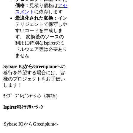
価格：
見積り価格は
アセ
スメント
に依存します
最適化された変換：
イン
テリジェントで保守しや
すいコードを生成しま
す。 変換後のソースの
利用に特別なIspirerのミ
ドルウェア等は必要あり
ません
Sybase IQからGreenplumへ
の
移行を希望する場合には、皆
様のプロジェクトをお手伝い
します！
ﾗｲﾌﾞ･ﾌﾟﾚｾﾞﾝﾃｰｼｮﾝ（英語）
Ispirer移行ｿﾘｭｰｼｮﾝ
Sybase IQからGreenplumへ