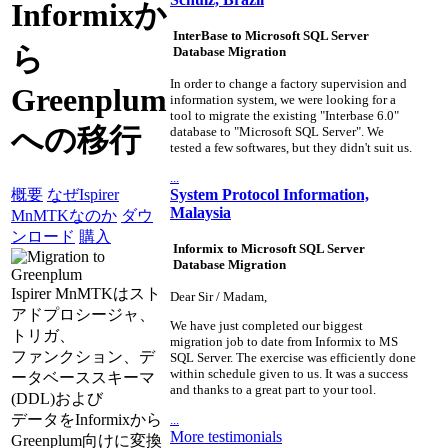
Informixか
InterBase to Microsoft SQL Server
ら
Database Migration
In order to change a factory supervision and
Greenplum
information system, we were looking for a
tool to migrate the existing "Interbase 6.0"
への移行
database to "Microsoft SQL Server". We
tested a few softwares, but they didn't suit us.
...
System Protocol Information,
概要
なぜIspirer
Malaysia
MnMTKなのか
ダウ
ンロード
購入
Informix to Microsoft SQL Server
Database Migration
Ispirer MnMTKはスト
Dear Sir / Madam,
アドプロシージャ、
We have just completed our biggest
トリガ、
migration job to date from Informix to MS
ファンクション、デ
SQL Server. The exercise was efficiently done
within schedule given to us. It was a success
ータベーススキーマ
and thanks to a great part to your tool.
(DDL)および
データをInformixから
...
More testimonials
Greenplum向けに変換