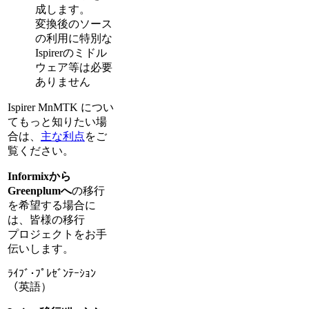
成します。
変換後のソース
の利用に特別な
Ispirerのミドル
ウェア等は必要
ありません
Ispirer MnMTK につい
てもっと知りたい場
合は、
主な利点
をご
覧ください。
Informixから
Greenplumへ
の移行
を希望する場合に
は、皆様の移行
プロジェクトをお手
伝いします。
ﾗｲﾌﾞ･ﾌﾟﾚｾﾞﾝﾃｰｼｮﾝ
（英語）