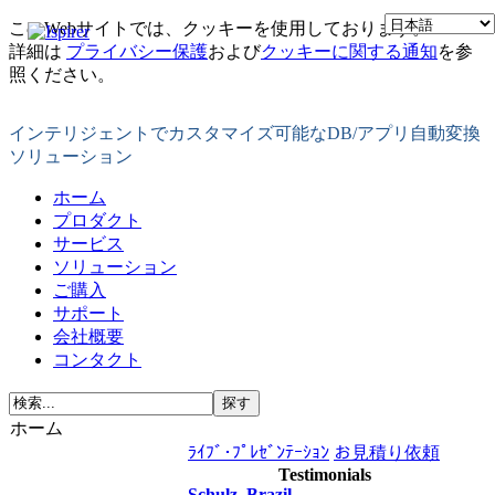
このWebサイトでは、クッキーを使用しております。
詳細は
プライバシー保護
および
クッキーに関する通知
を参
照ください。
インテリジェントでカスタマイズ可能なDB/アプリ自動変換
ソリューション
ホーム
プロダクト
サービス
ソリューション
ご購入
サポート
会社概要
コンタクト
ホーム
ﾗｲﾌﾞ･ﾌﾟﾚｾﾞﾝﾃｰｼｮﾝ
お見積り依頼
Testimonials
Schulz, Brazil