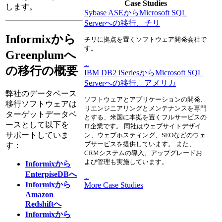
Case Studies
します。
Sybase ASEからMicrosoft SQL
Serverへの移行、チリ
Informixから
チリに拠点を置くソフトウェア開発会社で
す。
Greenplumへ
...
の移行の概要
IBM DB2 iSeriesからMicrosoft SQL
Serverへの移行、アメリカ
弊社のデータベース
ソフトウェアとアプリケーションの開発、
移行ソフトウェアは
リエンジニアリングとメンテナンスを専門
ターゲットデータベ
とする、米国に本拠を置くフルサービスの
ースとして以下を
IT企業です。 同社はウェブサイトデザイ
サポートしていま
ン、ウェブホスティング、SEOなどのウェ
ブサービスを提供しています。 また、
す：
CRMシステムの導入、アップグレードお
よび管理も実施しています。
Informixから
EnterpiseDBへ
...
Informixから
More Case Studies
Amazon
Redshiftへ
Informixから