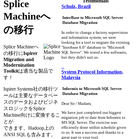
Testimonials
Splice
Schulz, Brazil
Machineへ
InterBase to Microsoft SQL Server
Database Migration
の移行
In order to change a factory supervision
and information system, we were
looking for a tool to migrate the existing
Splice Machineへ
"Interbase 6.0" database to "Microsoft
SQL Server". We tested a few softwares,
の移行に
Ispirer
but they didn't suit us.
Migration and
Modernization
...
Toolkit
は適当な製品で
System Protocol Information,
Malaysia
す！
Informix to Microsoft SQL Server
Ispirer Systems社の移行ツ
Database Migration
ールは主要なデータベー
スのデータおよびビジネ
Dear Sir / Madam,
スロジックをSplice
We have just completed our biggest
Machine向けに変換するこ
migration job to date from Informix to
とが
MS SQL Server. The exercise was
efficiently done within schedule given
できます。Hadoop上の
to us. It was a success and thanks to a
ANSI SQLも含みます。
great part to your tool.