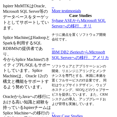
Ispirer MnMTKはOracle、
...
More testimonials
Microsoft SQL Server等の
Case Studies
データベースをターゲッ
Sybase ASEからMicrosoft SQL
トとしてサポートしてい
Serverへの移行、チリ
ます。
チリに拠点を置くソフトウェア開発
Splice MachineはHadoopと
会社です。
Sparkを利用するSQL
...
RDBMSの提供者であ
IBM DB2 iSeriesからMicrosoft
り、
SQL Serverへの移行、アメリカ
今からSplice Machineのネ
イティブPL/SQLもサポー
ソフトウェアとアプリケーションの
トしています。Splice
開発、リエンジニアリングとメンテ
Machineは、Oracle 12cの
ナンスを専門とする、米国に本拠を
置くフルサービスのIT企業です。 同
構文と機能をサポートす
社はウェブサイトデザイン、ウェブ
るよう努めています。
ホスティング、SEOなどのウェブサー
ビスを提供しています。 また、CRM
OracleからJavaへの移行に
システムの導入、アップグレードお
おける高い知識と経験を
よび管理も実施しています。
持っているIspirerチームは
...
Splice Machineへの移行の
More Case Studies