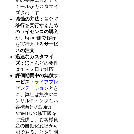
定の要件に合わせて
ツールがカスタマイ
ズされます
協働の方法：
自分で
移行を実行するため
の
ライセンスの購入
か、Ispirer側で移行
を実行させる
サービ
スの注文
迅速なカスタマイ
ズ：
ほとんどの要件
は１～２日で対応
評価期間中の無償サ
ービス：
ライブプレ
ゼンテーション
とき
に、弊社は無償のコ
ンサルティングとお
客様向けのIspirer
MnMTKの修正版を
ご提供し、お客様資
産の自動化変換が可
能であることを証明