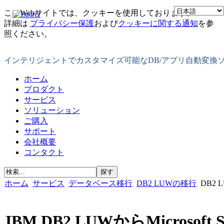
このWebサイトでは、クッキーを使用しております。
詳細は
プライバシー保護
および
クッキーに関する通知
を参
照ください。
インテリジェントでカスタマイズ可能なDB/アプリ自動変換
ホーム
プロダクト
サービス
ソリューション
ご購入
サポート
会社概要
コンタクト
ホーム
サービス
データベース移行
DB2 LUWの移行
DB2 L
IBM DB2 LUWからMicrosoft S