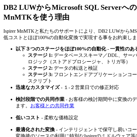
DB2 LUWからMicrosoft SQL Serverへ
MnMTKを使う理由
Ispirer MnMTKと私たちのサポートにより、DB2 LUWから
低コストとほぼ100%の自動化変換で実現する事をお約束し
以下３つのステージをほぼ100%の自動化 - 一貫性の
ステージ 1:
データベーススキーマ／DDL、サー
ロジック（ストアドプロシージャ、トリガ等）
ステージ 2:
データの転送と検証
ステージ 3:
フロントエンドアプリケーションコー
スクリプト
迅速なカスタマイズ
- １-２営業日での修正対応
検討段階での共同作業
- お客様の検討期間中に変換の
ます。
お客様との共同作業
低いコスト
- 柔軟な価格設定
最適化された変換
- インテリジェントで保守し易いコ
変換後のソースの利用に特別なIspirerのミドルウェア