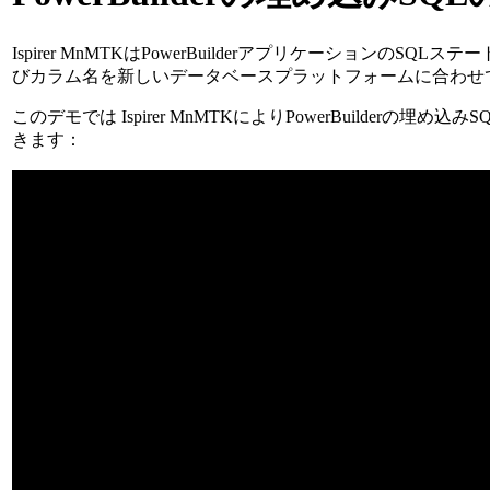
Ispirer MnMTKはPowerBuilderアプリケーションのSQ
びカラム名を新しいデータベースプラットフォームに合わせ
このデモでは Ispirer MnMTKによりPowerBuilderの埋め
きます：