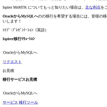
Ispirer MnMTK についてもっと知りたい場合は、
主な利点
を
OracleからMySQLへ
のの移行を希望する場合には、皆様の移
いします！
ﾗｲﾌﾞ･ﾌﾟﾚｾﾞﾝﾃｰｼｮﾝ（英語）
Ispirer移行ｿﾘｭｰｼｮﾝ
OracleからMySQLへ
リクエスト
お見積
移行サービスお見積
OracleからMySQLへ
サービス
移行ツール