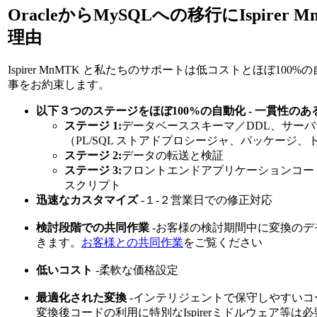
OracleからMySQLへの移行にIspirer 
理由
Ispirer MnMTK と私たちのサポートは低コストとほぼ10
事をお約束します。
以下３つのステージをほぼ100%の自動化 - 一貫性の
ステージ 1:
データベーススキーマ／DDL、サー
（PL/SQL ストアドプロシージャ、パッケージ、
ステージ 2:
データの転送と検証
ステージ 3:
フロントエンドアプリケーションコー
スクリプト
迅速なカスタマイズ
-１-２営業日での修正対応
検討段階での共同作業
-お客様の検討期間中に変換のデ
きます。
お客様との共同作業
をご覧ください
低いコスト
-柔軟な価格設定
最適化された変換
-インテリジェントで保守しやすいコ
変換後コードの利用に特別なIspirerミドルウェア等は