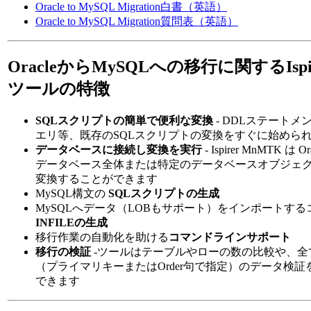
Oracle to MySQL Migration白書（英語）
Oracle to MySQL Migration質問表（英語）
OracleからMySQLへの移行に関するIspi
ツールの特徴
SQLスクリプトの簡単で便利な変換
- DDLステートメ
エリ等、既存のSQLスクリプトの変換をすぐに始めら
データベースに接続し変換を実行
- Ispirer MnMTK は
データベース全体または特定のデータベースオブジェ
変換することができます
MySQL構文の
SQLスクリプトの生成
MySQLへデータ（LOBもサポート）をインポートする
INFILEの生成
移行作業の自動化を助ける
コマンドラインサポート
移行の検証
-ツールはテーブルやローの数の比較や、全
（プライマリキーまたはOrder句で指定）のデータ検
できます