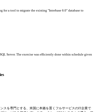
 for a tool to migrate the existing "Interbase 6.0" database to
SQL Server. The exercise was efficiently done within schedule given
ies
ンスを専門とする、米国に本拠を置くフルサービスのIT企業で