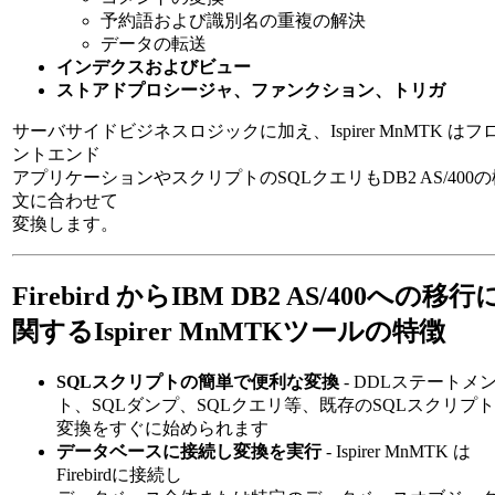
予約語および識別名の重複の解決
データの転送
インデクスおよびビュー
ストアドプロシージャ、ファンクション、トリガ
サーバサイドビジネスロジックに加え、Ispirer MnMTK はフ
ントエンド
アプリケーションやスクリプトのSQLクエリもDB2 AS/400の
文に合わせて
変換します。
Firebird からIBM DB2 AS/400への移行
関するIspirer MnMTKツールの特徴
SQLスクリプトの簡単で便利な変換
- DDLステートメ
ト、SQLダンプ、SQLクエリ等、既存のSQLスクリプ
変換をすぐに始められます
データベースに接続し変換を実行
- Ispirer MnMTK は
Firebirdに接続し