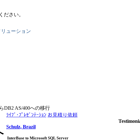
ください。
ソリューション
dからDB2 AS/400への移行
ﾗｲﾌﾞ･ﾌﾟﾚｾﾞﾝﾃｰｼｮﾝ
お見積り依頼
Testimoni
Schulz, Brazil
へ
InterBase to Microsoft SQL Server