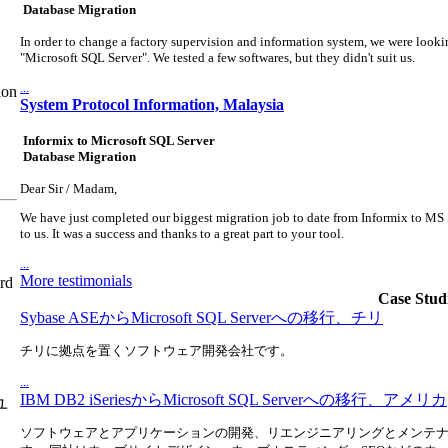
Database Migration
In order to change a factory supervision and information system, we were looking
"Microsoft SQL Server". We tested a few softwares, but they didn't suit us.
...
System Protocol Information, Malaysia
Informix to Microsoft SQL Server
Database Migration
Dear Sir / Madam,
We have just completed our biggest migration job to date from Informix to MS 
to us. It was a success and thanks to a great part to your tool.
...
More testimonials
d
Case Stud
Sybase ASEからMicrosoft SQL Serverへの移行、チリ
チリに拠点を置くソフトウェア開発会社です。
、
...
IBM DB2 iSeriesからMicrosoft SQL Serverへの移行、アメリカ
ユ
ソフトウェアとアプリケーションの開発、リエンジニアリングとメンテナ