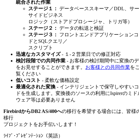
統合された作業
ステージ１：
データベーススキーマ／DDL、サ
サイドビジネス
ロジック（ストアドプロシージャ、トリガ等）
ステージ２：
データの転送と検証
ステージ３：
フロントエンドアプリケーションコ
ドとSQLクエリ／
スクリプト
迅速なカスタマイズ
- １-２営業日での修正対応
検討段階での共同作業
- お客様の検討期間中に変換の
をお見せすることができます。
お客様との共同作業
を
覧ください
低いコスト
- 柔軟な価格設定
最適化された変換
- インテリジェントで保守しやすい
ドを生成します。変換後のソースの利用にIspirerのミド
ウェア等は必要ありません
FirebirdからDB2 AS/400へ
の移行を希望する場合には、皆様
移行
プロジェクトをお手伝いします！
ﾗｲﾌﾞ･ﾌﾟﾚｾﾞﾝﾃｰｼｮﾝ（英語）