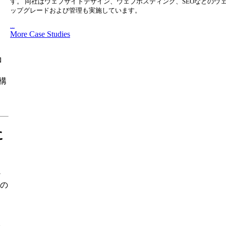
す。 同社はウェブサイトデザイン、ウェブホスティング、SEOなどのウ
ップグレードおよび管理も実施しています。
...
More Case Studies
ロ
構
に
ン
トの