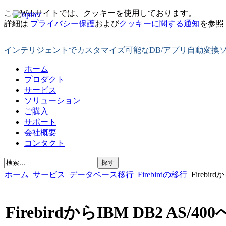
このWebサイトでは、クッキーを使用しております。
詳細は
プライバシー保護
および
クッキーに関する通知
を参照
インテリジェントでカスタマイズ可能なDB/アプリ自動変換
ホーム
プロダクト
サービス
ソリューション
ご購入
サポート
会社概要
コンタクト
ホーム
サービス
データベース移行
Firebirdの移行
Firebir
FirebirdからIBM DB2 AS/400