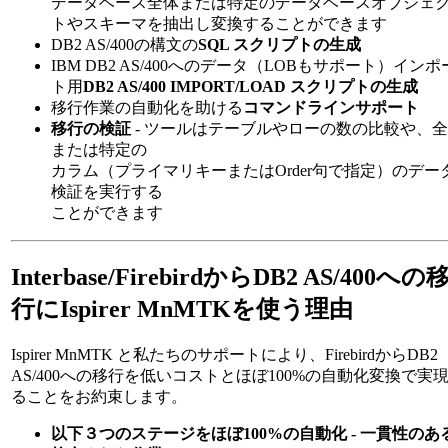
データベース全体または特定のデータベースオブジェ
トやスキーマを抽出し変換することができます
DB2 AS/400の構文の
SQL スクリプトの生成
IBM DB2 AS/400へのデータ（LOBもサポート）インポ
ト用
DB2 AS/400 IMPORT/LOAD スクリプトの生成
移行作業の自動化を助ける
コマンドラインサポート
移行の検証
- ツールはテーブルやローの数の比較や、
または特定の
カラム（プライマリキーまたはOrder句で指定）のデー
検証を実行する
ことができます
Interbase/FirebirdからDB2 AS/400への
行にIspirer MnMTKを使う理由
Ispirer MnMTK と私たちのサポートにより、FirebirdからDB2
AS/400への移行を低いコストとほぼ100%の自動化変換で実
ることをお約束します。
以下３つのステージをほぼ100%の自動化 - 一貫性のあ